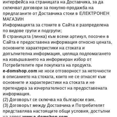
интерфейса на страницата на Доставчика, за да
сключват договори за покупко-продажба на
предлаганите от Доставчика стоки в ЕЛЕКТРОНЕН
МАГАЗИН
Информацията за стоките в Сайта е разпределена
по видове групи и подгрупи;
В страницата (линка) към всеки артикул, посочен в
Сайта е предоставена информация относно цената,
основните характеристики на стоката и
допълнителна информация, целяща подпомагането
на извършването на информиран избор от
Потребителите при покупката на продукта.
e-domshop.com
не носи отговорност за неточности
в описанието на стоката, които не се отнасят към
основните и характеристики на стоката и не
претендира за изчерпателност на предоставената
информация.
(2) Договорът се сключва на български език.
(3) Договорът между Доставчика и Потребителят
представлява настоящите общи условия, достъпни
на адрес
www
.
e-domshop.com