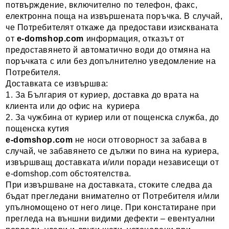
потвърждение, включително по телефон, факс,
електронна поща на извършената поръчка. В случай,
че Потребителят откаже да предостави изискваната
от
e-domshop
.com
информация, отказът от
предоставянето й автоматично води до отмяна на
поръчката с или без допълнително уведомление на
Потребителя.
Доставката се извършва:
1. За България от куриер, доставка до врата на
клиента или до офис на куриера
2. За чужбина от куриер или от пощенска служба, до
пощенска кутия
e-domshop.com
не носи отговорност за забава в
случай, че забавянето се дължи по вина на куриера,
извършващ доставката и/или поради независещи от
e-domshop.com обстоятелства.
При извършване на доставката, стоките следва да
бъдат прегледани внимателно от Потребителя и/или
упълномощено от него лице. При констатиране при
прегледа на външни видими дефекти – евентуални