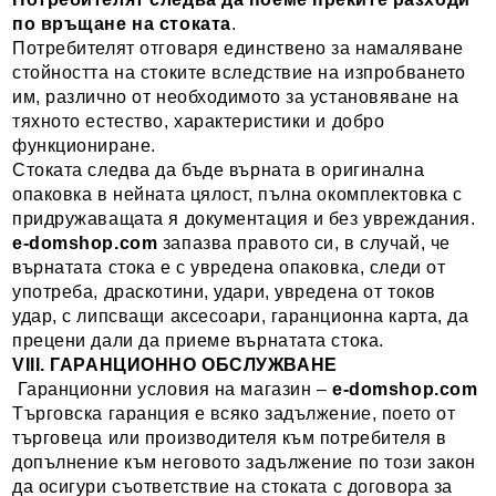
по връщане на стоката
.
Потребителят отговаря единствено за намаляване
стойността на стоките вследствие на изпробването
им, различно от необходимото за установяване на
тяхното естество, характеристики и добро
функциониране.
Стоката следва да бъде върната в оригинална
опаковка в нейната цялост, пълна окомплектовка с
придружаващата я документация и без увреждания.
e-domshop.com
запазва правото си, в случай, че
върнатата стока е с увредена опаковка, следи от
употреба, драскотини, удари, увредена от токов
удар, с липсващи аксесоари, гаранционна карта, да
прецени дали да приеме върнатата стока.
VIII. ГАРАНЦИОННО ОБСЛУЖВАНЕ
Гаранционни условия на магазин –
e-domshop.com
Търговска гаранция е всяко задължение, поето от
търговеца или производителя към потребителя в
допълнение към неговото задължение по този закон
да осигури съответствие на стоката с договора за