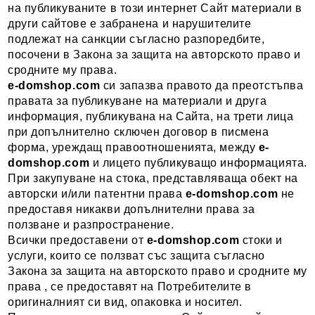
на публикуваните в този интернет Сайт материали в
други сайтове е забранена и нарушителите
подлежат на санкции съгласно разпоредбите,
посочени в Закона за защита на авторското право и
сродните му права.
e-domshop.com
си запазва правото да преотстъпва
правата за публикуване на материали и друга
информация, публикувана на Сайта, на трети лица
при допълнително сключен договор в писмена
форма, уреждащ правоотношенията, между
e-
domshop
.com
и лицето публикуващо информацията.
При закупуване на стока, представляваща обект на
авторски и/или патентни права
e-domshop
.com
не
предоставя никакви допълнителни права за
ползване и разпространение.
Всички предоставени от
e-domshop
.com
стоки и
услуги, които се ползват със защита съгласно
Закона за защита на авторското право и сродните му
права , се предоставят на Потребителите в
оригиналният си вид, опаковка и носител.