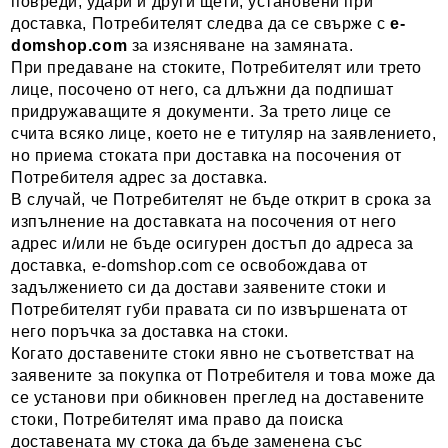
повреди, удари и други щети, установени при
доставка, Потребителят следва да се свърже с
e-
domshop
.com
за изясняване на замяната.
При предаване на стоките, Потребителят или трето
лице, посочено от него, са длъжни да подпишат
придружаващите я документи. За трето лице се
счита всяко лице, което не е титуляр на заявлението,
но приема стоката при доставка на посочения от
Потребителя адрес за доставка.
В случай, че Потребителят не бъде открит в срока за
изпълнение на доставката на посочения от него
адрес и/или не бъде осигурен достъп до адреса за
доставка, e-domshop.com се освобождава от
задължението си да достави заявените стоки и
Потребителят губи правата си по извършената от
него поръчка за доставка на стоки.
Когато доставените стоки явно не съответстват на
заявените за покупка от Потребителя и това може да
се установи при обикновен преглед на доставените
стоки, Потребителят има право да поиска
доставената му стока да бъде заменена със