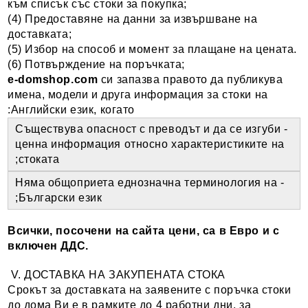
към списък със стоки за покупка;
(4) Предоставяне на данни за извършване на
доставката;
(5) Избор на способ и момент за плащане на цената.
(6) Потвърждение на поръчката;
e-domshop
.com
си запазва правото да публикува
имена, модели и друга информация за стоки на
Английски език, когато:
- Съществува опасност с преводът и да се изгуби
ценна информация относно характеристиките на
стоката;
- Няма общоприета еднозначна терминология на
Български език;
Всички, посочени на сайта цени, са в Евро и с
включен ДДС.
V. ДОСТАВКА НА ЗАКУПЕНАТА СТОКА
Срокът за доставката на заявените с поръчка стоки
до дома Ви е в рамкитe до 4 работни дни, за