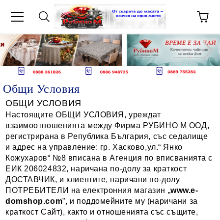
Общи Условия
ОБЩИ УСЛОВИЯ
Настоящите ОБЩИ УСЛОВИЯ, уреждат
взаимоотношенията между Фирма РУБИНО М ООД,
регистрирана в Република България, със седалище
и адрес на управление: гр. Хасково,ул.“ Янко
Кожухаров“ №8 вписана в Агенция по вписванията с
ЕИК 206024832, наричана по-долу за краткост
ДОСТАВЧИК, и клиентите, наричани по-долу
ПОТРЕБИТЕЛИ на електронния магазин „
www.
e-
domshop
.com
”, и поддомейните му (наричани за
краткост Сайт), както и отношенията със същите,