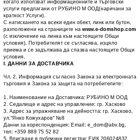
когато използват информационните и търговски
услуги предлагани от РУБИНО М ООД(наричани за
краткост Услуги).
С натискането на всеки един обект, линк или бутон,
разположени на страниците на
www.
e-domshop
.com
(с изключение на линка към настоящите Общи
условия), Потребителят се съгласява, изцяло
приема и се задължава да спазва настоящите Общи
условия.
І. ДАННИ ЗА ДОСТАВЧИКА
Чл. 2. Информация съгласно Закона за електронната
търговия и Закона за защита на потребителите:
1. Наименование на Доставчика: РУБИНО М ООД
2. Седалище и адрес на управление: гр. Хасково
3. Адрес за упражняване на дейността: гр. Хасково,
ул.“Янко Кожухаров“ №8
Данни за кореспонденция: Email: e_dom@abv.bg,
тел: +359 889 75 52 82
5. Вписване в публични регистри: ЕИК 206024832