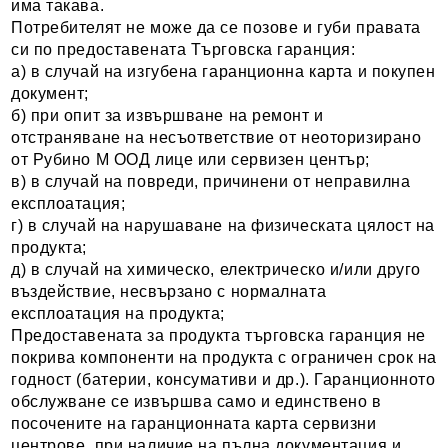
има такава.
Потребителят не може да се позове и губи правата
си по предоставената Търговска гаранция:
а) в случай на изгубена гаранционна карта и покупен
документ;
б) при опит за извършване на ремонт и
отстраняване на несъответствие от неоторизирано
от Рубино М ООД лице или сервизен център;
в) в случай на повреди, причинени от неправилна
експлоатация;
г) в случай на нарушаване на физическата цялост на
продукта;
д) в случай на химическо, електрическо и/или друго
въздействие, несвързано с нормалната
експлоатация на продукта;
Предоставената за продукта търговска гаранция не
покрива компоненти на продукта с ограничен срок на
годност (батерии, консумативи и др.). Гаранционното
обслужване се извършва само и единствено в
посочените на гаранционната карта сервизни
центрове, при наличие на пълна документация и