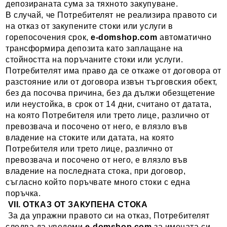
депозираната сума за тяхното закупуване.
В случай, че Потребителят не реализира правото си
на отказ от закупените стоки или услуги в
горепосочения срок,
e-domshop
.com
автоматично
трансформира депозита като заплащане на
стойността на поръчаните стоки или услуги.
Потребителят има право да се откаже от договора от
разстояние или от договора извън търговския обект,
без да посочва причина, без да дължи обезщетение
или неустойка, в срок от 14 дни, считано от датата,
на която Потребителя или трето лице, различно от
превозвача и посочено от него, е влязло във
владение на стоките или датата, на която
Потребителя или трето лице, различно от
превозвача и посочено от него, е влязло във
владение на последната стока, при договор,
съгласно който поръчвате много стоки с една
поръчка.
VII. ОТКАЗ ОТ ЗАКУПЕНА СТОКА
За да упражни правото си на отказ, Потребителят
следва да уведоми
e-domshop
.com
за имената си,