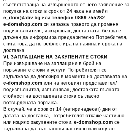
съответстваща на извършеното от него заявление за
покупка на стоки в срок от 24 часа на имейл
e_dom@abv.bg
или
телефон 0889 755282
e-domshop.com
си запазва правото да променя
подизпълнителя, извършващ доставката, без да е
длъжен да информира предварително Потребителя,
стига това да не рефлектира на начина и срока на
доставка
VI. ЗАПЛАЩАНЕ НА ЗАКУПЕНИТЕ СТОКИ
При извършване на заплащане в брой на
поръчаните стоки и услуги Потребителят се
задължава да депозира в момента на доставката на
e-domshop
.com
или на неговият представител/
подизпълнител, изпълняващ доставката пълната
стойност на доставената стока съгласно
потвърдената поръчка.
В случай, че в срок от 14 (четиринадесет) дни от
датата на доставка, Потребителят откаже частично
или изцяло закупените стоки,
e-domshop
.com
се
задължава да възстанови частично или изцяло