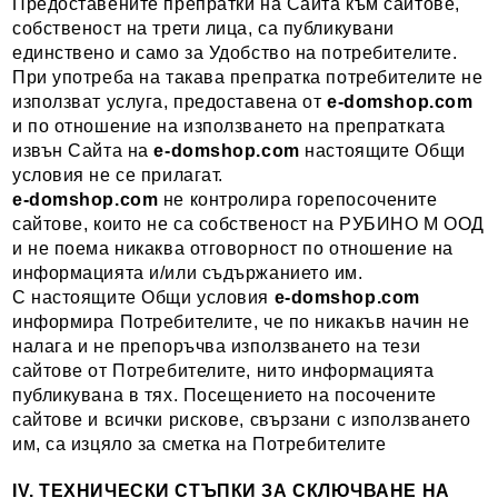
Предоставените препратки на Сайта към сайтове,
собственост на трети лица, са публикувани
единствено и само за Удобство на потребителите.
При употреба на такава препратка потребителите не
използват услуга, предоставена от
e-domshop
.com
и по отношение на използването на препратката
извън Сайта на
e-domshop
.com
настоящите Общи
условия не се прилагат.
e-domshop.com
не контролира горепосочените
сайтове, които не са собственост на РУБИНО М ООД
и не поема никаква отговорност по отношение на
информацията и/или съдържанието им.
С настоящите Общи условия
e-domshop
.com
информира Потребителите, че по никакъв начин не
налага и не препоръчва използването на тези
сайтове от Потребителите, нито информацията
публикувана в тях. Посещението на посочените
сайтове и всички рискове, свързани с използването
им, са изцяло за сметка на Потребителите
IV. ТЕХНИЧЕСКИ СТЪПКИ ЗА СКЛЮЧВАНЕ НА