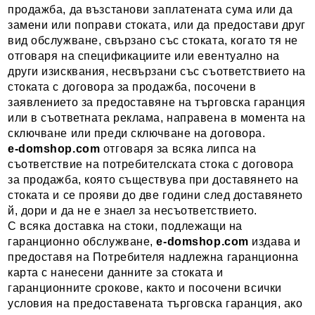
продажба, да възстанови заплатената сума или да
замени или поправи стоката, или да предостави друг
вид обслужване, свързано със стоката, когато тя не
отговаря на спецификациите или евентуално на
други изисквания, несвързани със съответствието на
стоката с договора за продажба, посочени в
заявлението за предоставяне на търговска гаранция
или в съответната реклама, направена в момента на
сключване или преди сключване на договора.
e-domshop.com
отговаря за всяка липса на
съответствие на потребителската стока с договора
за продажба, която съществува при доставянето на
стоката и се прояви до две години след доставянето
й, дори и да не е знаел за несъответствието.
С всяка доставка на стоки, подлежащи на
гаранционно обслужване,
e-domshop
.com
издава и
предоставя на Потребителя надлежна гаранционна
карта с нанесени данните за стоката и
гаранционните срокове, както и посочени всички
условия на предоставената търговска гаранция, ако