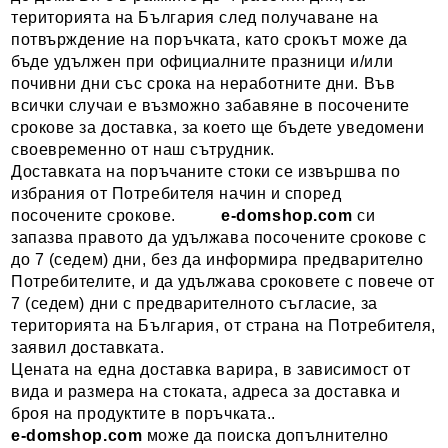
територията на България след получаване на
потвърждение на поръчката, като срокът може да
бъде удължен при официалните празници и/или
почивни дни със срока на неработните дни. Във
всички случаи е възможно забавяне в посочените
срокове за доставка, за което ще бъдете уведомени
своевременно от наш сътрудник.
Доставката на поръчаните стоки се извършва по
избрания от Потребителя начин и според
посочените срокове.
e-domshop
.com
си
запазва правото да удължава посочените срокове с
до 7 (седем) дни, без да информира предварително
Потребителите, и да удължава сроковете с повече от
7 (седем) дни с предварителното съгласие, за
територията на България, от страна на Потребителя,
заявил доставката.
Цената на една доставка варира, в зависимост от
вида и размера на стоката, адреса за доставка и
броя на продуктите в поръчката..
e-domshop.com
може да поиска допълнително