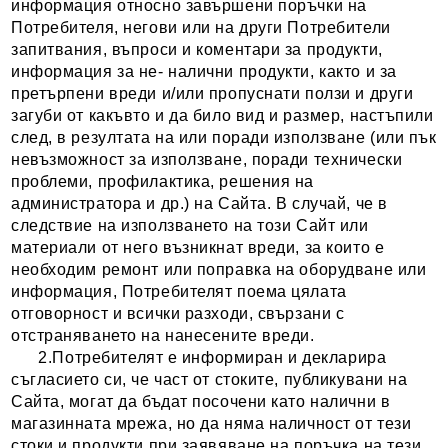
информация относно завършени поръчки на
Потребителя, негови или на други Потребители
запитвания, въпроси и коментари за продукти,
информация за не- налични продукти, както и за
претърпени вреди и/или пропуснати ползи и други
загуби от какъвто и да било вид и размер, настъпили
след, в резултата на или поради използване (или пък
невъзможност за използване, поради технически
проблеми, профилактика, решения на
администратора и др.) на Сайта. В случай, че в
следствие на използването на този Сайт или
материали от него възникнат вреди, за които е
необходим ремонт или поправка на оборудване или
информация, Потребителят поема цялата
отговорност и всички разходи, свързани с
отстраняването на нанесените вреди.
2.Потребителят е информиран и декларира
съгласието си, че част от стоките, публикувани на
Сайта, могат да бъдат посочени като налични в
магазинната мрежа, но да няма наличност от тези
стоки и продукти при заявяване на поръчка на тези