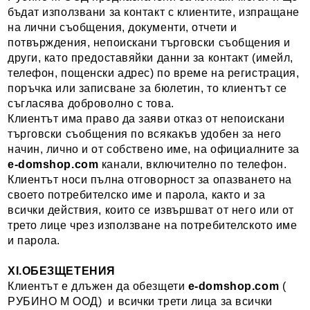
бъдат използвани за контакт с клиентите, изпращане
на лични съобщения, документи, отчети и
потвърждения, непоискани търговски съобщения и
други, като предоставяйки данни за контакт (имейл,
телефон, пощенски адрес) по време на регистрация,
поръчка или записване за бюлетин, то клиентът се
съгласява доброволно с това.
Клиентът има право да заяви отказ от непоискани
търговски съобщения по всякакъв удобен за него
начин, лично и от собствено име, на официалните за
e-domshop.com
канали, включително по телефон.
Клиентът носи пълна отговорност за опазването на
своето потребителско име и парола, както и за
всички действия, които се извършват от него или от
трето лице чрез използване на потребителското име
и парола.
XI.ОБЕЗЩЕТЕНИЯ
Клиентът е длъжен да обезщети
e-domshop.com
(
РУБИНО М ООД) и всички трети лица за всички