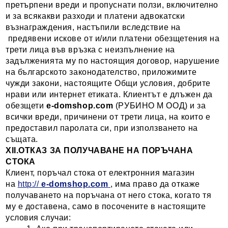
претърпени вреди и пропуснати ползи, включително
и за всякакви разходи и платени адвокатски
възнаграждения, настъпили вследствие на
предявени искове от и/или платени обезщетения на
трети лица във връзка с неизпълнение на
задълженията му по настоящия договор, нарушение
на българското законодателство, приложимите
чужди закони, настоящите Общи условия, добрите
нрави или интернет етиката. Клиентът е длъжен да
обезщети
e-domshop.com
(РУБИНО М ООД) и за
всички вреди, причинени от трети лица, на които е
предоставил паролата си, при използването на
същата.
XII.ОТКАЗ ЗА ПОЛУЧАВАНЕ НА ПОРЪЧАНА
СТОКА
Клиент, поръчал стока от електронния магазин
на
http://
e-domshop.com
, има право да откаже
получаването на поръчана от него стока, когато тя
му е доставена, само в посочените в настоящите
условия случаи: