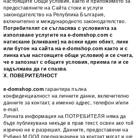
настоящите Общи условия, както и приложимото за
предоставяните на Сайта стоки и услуги
законодателство на Република България,
включително и международното законодателство.
Потребителят се съгласява с условиятa за
използване услугите на e-domshop.com
с
натискане (кликване) на всеки един обект, линк
или бутон на сайта на
e-domshop.com
както и с
линка към настоящите общи условия) и се счита,
че е запознат с общите условия, приема ги и се
задължава да ги спазва
.
X. ПОВЕРИТЕЛНОСТ
e-domshop.com
гарантира пълна
конфиденциалност на личните данни, включително
данните за контакт, а именно адрес, телефон и/или
e-mail.
Личната информация на ПОТРЕБИТЕЛЯ няма да
бъде публикувана никъде в прав текст, освен ако той
изрично не е разрешил. Данните, предоставени на
Рубино М ООД предназначени за контакт могат и ще