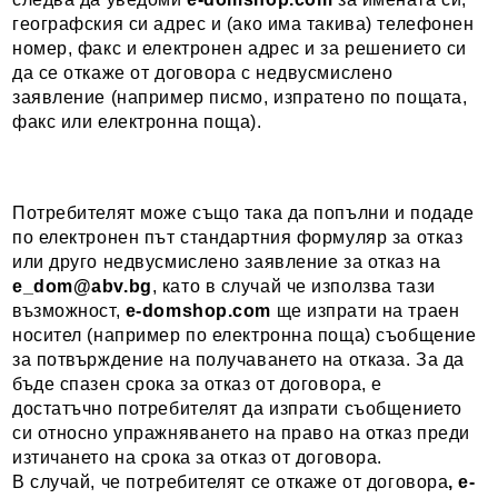
географския си адрес и (ако има такива) телефонен
номер, факс и електронен адрес и за решението си
да се откаже от договора с недвусмислено
заявление (например писмо, изпратено по пощата,
факс или електронна поща).
Потребителят може също така да попълни и подаде
по електронен път стандартния формуляр за отказ
или друго недвусмислено заявление за отказ на
e_dom@abv.bg
, като в случай че използва тази
възможност,
e-domshop.com
ще изпрати на траен
носител (например по електронна поща) съобщение
за потвърждение на получаването на отказа. За да
бъде спазен срока за отказ от договора, е
достатъчно потребителят да изпрати съобщението
си относно упражняването на право на отказ преди
изтичането на срока за отказ от договора.
В случай, че потребителят се откаже от договора
,
e-