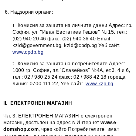
6. Надзорни органи:
Комисия за защита на личните данни Адрес: гр.
София, ул. "Иван Евстатиев Гешов" № 15, тел.:
(02) 940 20 46 факс: (02) 940 36 40 Email:
kzld@government.bg, kzld@cpdp.bg Уеб сайт:
www.cpdp.bg
Комисия за защита на потребителите Адрес:
1000 гр. София, пл."Славейков" №4А, ет.3, 4 и 6,
тел.: 02 / 980 25 24 факс: 02 / 988 42 18 гореща
линия: 0700 111 22, Уеб сайт:
www.kzp.bg
II. ЕЛЕКТРОНЕН МАГАЗИН
Чл. 3. ЕЛЕКТРОНЕН МАГАЗИН e електронен
магазин, достъпен на адрес в Интернет
www.
e-
domshop
.com
, чрез който Потребителите имат
възможност да сключват договори за покупко-