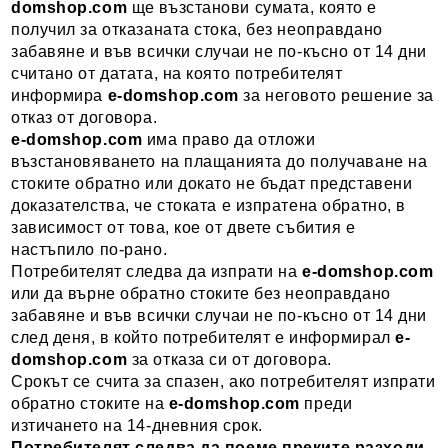
domshop.com
ще възстанови сумата, която е
получил за отказаната стока, без неоправдано
забавяне и във всички случаи не по-късно от 14 дни
считано от датата, на която потребителят
информира
e-domshop.com
за неговото решение за
отказ от договора.
e-domshop.com
има право да отложи
възстановяването на плащанията до получаване на
стоките обратно или докато не бъдат представени
доказателства, че стоката е изпратена обратно, в
зависимост от това, кое от двете събития е
настъпило по-рано.
Потребителят следва да изпрати на
e-domshop.com
или да върне обратно стоките без неоправдано
забавяне и във всички случаи не по-късно от 14 дни
след деня, в който потребителят е информирал
e-
domshop.com
за отказа си от договора.
Срокът се счита за спазен, ако потребителят изпрати
обратно стоките на
e-domshop.com
преди
изтичането на 14-дневния срок.
Потребителят следва да поеме преките разходи