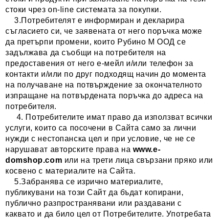
стоки чрез on-line системата за покупки.
3.Потребителят е информиран и декларира
съгласието си, че заявената от него поръчка може
да претърпи промени, които Рубино М ООД се
задължава да съобщи на потребителя на
предоставения от него е-мейл и/или телефон за
контакти и/или по друг подходящ начин до момента
на получаване на потвърждение за окончателното
изпращане на потвърдената поръчка до адреса на
потребителя.
4. Потребителите имат право да използват всички
услуги, които са посочени в Сайта само за лични
нужди с нестопанска цел и при условие, че не се
нарушават авторските права на
www.
e-
domshop
.com
или на трети лица свързани пряко или
косвено с материалите на Сайта.
5.Забранява се изрично материалите,
публикувани на този Сайт да бъдат копирани,
публично разпространявани или раздавани с
каквато и да било цел от Потребителите. Употребата