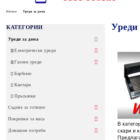
Начало
Уреди за дома
Уреди 
КАТЕГОРИИ
Уреди за дома
Електрически уреди
Електрически скари
Газови уреди
Готварски печки
Газови котлони без защита
Барбекю
Електрически кани
Газови котлони за открито
Кантари
Тостери и сандвич преси
Други газови изделия
Пръскачки
Бързовари
Съдове за готвене
Сокоизтисквачки
Тенджери
Покривки за маса
В катего
Неръждаеми тенджери
Тигани
Покривки от плат
скари и 
Домашни потреби
Предлага