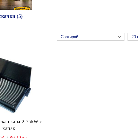
качки (5)
ска скара 2.75kW с
капак
.03
86.12лв.