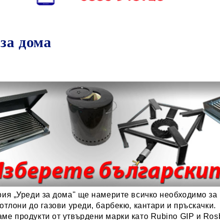
за дома
рия „Уреди за дома" ще намерите всичко необходимо за
котлони до газови уреди, барбекю, кантари и пръскачки.
ме продукти от утвърдени марки като Rubino GIP и Ros