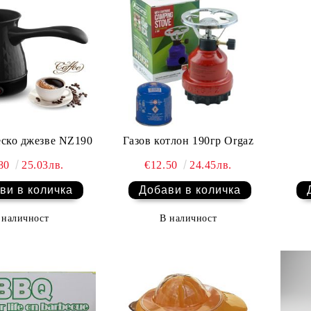
ско джезве NZ190
Газов котлон 190гр Orgaz
.80
25.03лв.
€12.50
24.45лв.
 наличност
В наличност