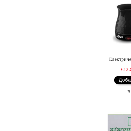
Електриче
€12
В