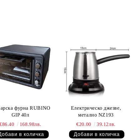
варска фурна RUBINO
Електрическо джезве,
GIP 40л
метално NZ193
€86.40
168.98лв.
€20.00
39.12лв.