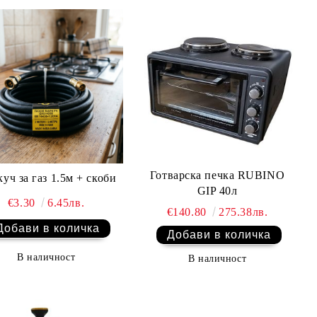
Готварска печка RUBINO
уч за газ 1.5м + скоби
GIP 40л
€3.30
6.45лв.
€140.80
275.38лв.
В наличност
В наличност