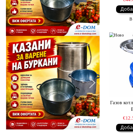
В
Газов кот
€12