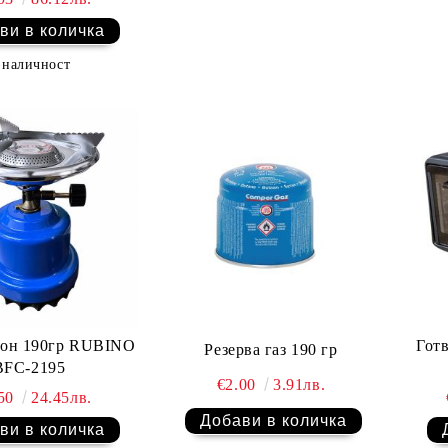
 наличност
лон 190гр RUBINO
Гот
Резерва газ 190 гр
BFC-2195
€2.00
3.91лв.
.50
24.45лв.