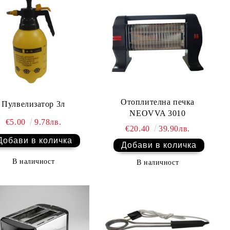
Отоплителна печка
Пулвелизатор 3л
NEOVVA 3010
€5.00
9.78лв.
€20.40
39.90лв.
В наличност
В наличност