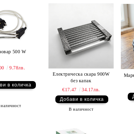
зовар 500 W
.00
9.78лв.
Електрическа скара 900W
Марк
без капак
€17.47
34.17лв.
 наличност
В наличност