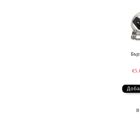
Бър
€5
В