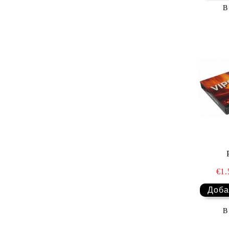
В
€1
В