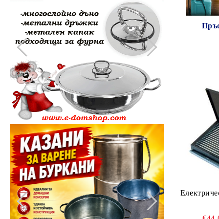
Пръс
Електриче
€44