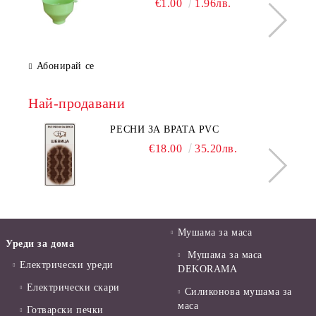
€1.00
1.96лв.
Абонирай се
Най-продавани
РЕСНИ ЗА ВРАТА PVC
€18.00
35.20лв.
Мушама за маса
Уреди за дома
Мушама за маса
Електрически уреди
DEKORAMA
Електрически скари
Силиконова мушама за
маса
Готварски печки