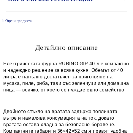
САМО ПОПЪЛНЕТЕ 2 ПОЛЕТА
Оцени продукта
Детайлно описание
Ние ще се свържем с вас в рамките на работния ден.
Електрическата фурна RUBINO GIP 40 л е компактно
и надеждно решение за всяка кухня. Обемът от 40
литра е напълно достатъчен за приготвяне на
мусака, пиле, риба, тави със зеленчуци или домашна
пица — всичко, от което се нуждае едно семейство.
Двойното стъкло на вратата задържа топлината
вътре и намалява консумацията на ток, докато
вратата остава хладна за безопасно боравене.
Компактните габарити 36×42×52 см я правят удобна