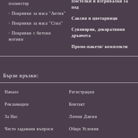
Постелки и изтривалки за
полиестер
под
Покривки за маса "Антик"
Саксии и цветарници
Покривки за маса "Стил"
Сувенирни, декоративни
Покривки с битови
дръвчета
мотиви
Промо-пакети/ комплекти
Бързи връзки:
Начало
Регистрация
Рекламации
Контакт
За Нас
Лични Данни
Често задавани въпроси
Общи Условия