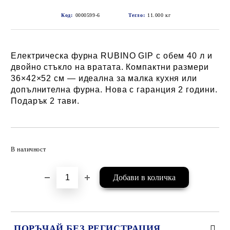
Код:
0000599-6
Тегло:
11.000
кг
Електрическа фурна RUBINO GIP с обем 40 л и
двойно стъкло на вратата. Компактни размери
36×42×52 см — идеална за малка кухня или
допълнителна фурна. Нова с гаранция 2 години.
Подарък 2 тави.
Добави в желани
В наличност
ПОРЪЧАЙ БЕЗ РЕГИСТРАЦИЯ