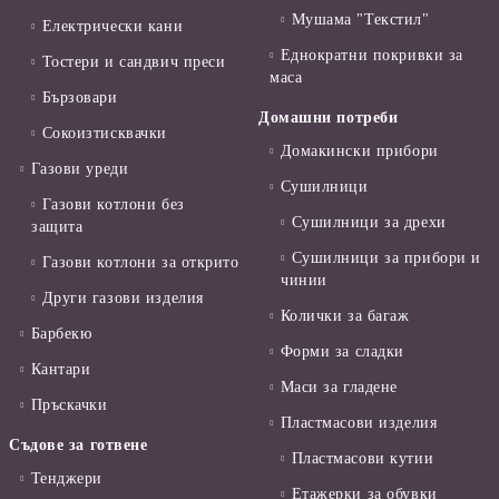
Мушама "Текстил"
Електрически кани
Еднократни покривки за
Тостери и сандвич преси
маса
Бързовари
Домашни потреби
Сокоизтисквачки
Домакински прибори
Газови уреди
Сушилници
Газови котлони без
Сушилници за дрехи
защита
Сушилници за прибори и
Газови котлони за открито
чинии
Други газови изделия
Колички за багаж
Барбекю
Форми за сладки
Кантари
Маси за гладене
Пръскачки
Пластмасови изделия
Съдове за готвене
Пластмасови кутии
Тенджери
Етажерки за обувки