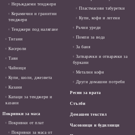
Неръждаеми тенджери
Пластмасови табуретки
Керамични и гранитни
Купи, кофи и легени
тенджери
Ръчни уреди
Тенджери под налягане
Помпи за вода
Тигани
За баня
Касероли
Затварачки и отварачки за
Тави
буркани
Чайници
Метални кофи
Купи, шоли, джезвета
Други домашни потреби
Казани
Ресни за врата
Капаци за тенджери и
казани
Стълби
Покривки за маса
Домашен текстил
Покривки от плат
Часовници и будилници
Покривки за маса от