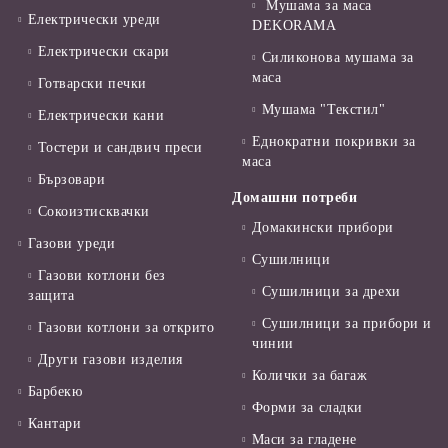
Мушама за маса
Електрически уреди
DEKORAMA
Електрически скари
Силиконова мушама за
маса
Готварски печки
Мушама "Текстил"
Електрически кани
Еднократни покривки за
Тостери и сандвич преси
маса
Бързовари
Домашни потреби
Сокоизтисквачки
Домакински прибори
Газови уреди
Сушилници
Газови котлони без
Сушилници за дрехи
защита
Сушилници за прибори и
Газови котлони за открито
чинии
Други газови изделия
Колички за багаж
Барбекю
Форми за сладки
Кантари
Маси за гладене