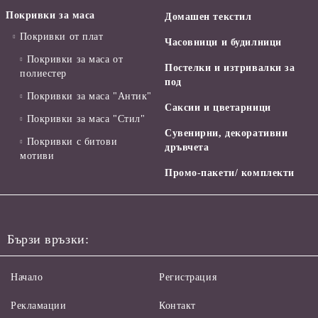
Покривки за маса
Домашен текстил
Покривки от плат
Часовници и будилници
Покривки за маса от
Постелки и изтривалки за
полиестер
под
Покривки за маса "Антик"
Саксии и цветарници
Покривки за маса "Стил"
Сувенирни, декоративни
Покривки с битови
дръвчета
мотиви
Промо-пакети/ комплекти
Бързи връзки:
Начало
Регистрация
Рекламации
Контакт