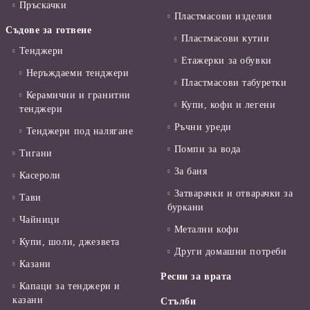
Пръскачки
Пластмасови изделия
Съдове за готвене
Пластмасови кутии
Тенджери
Етажерки за обувки
Неръждаеми тенджери
Пластмасови табуретки
Керамични и гранитни
Купи, кофи и легени
тенджери
Ръчни уреди
Тенджери под налягане
Помпи за вода
Тигани
За баня
Касероли
Затварачки и отварачки за
Тави
буркани
Чайници
Метални кофи
Купи, шоли, джезвета
Други домашни потреби
Казани
Ресни за врата
Капаци за тенджери и
казани
Стълби