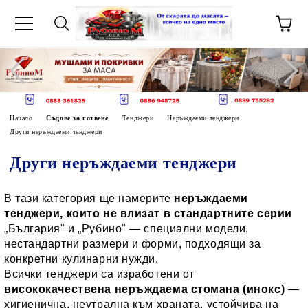
Начало
Съдове за готвене
Тенджери
Неръждаеми тенджери
Други неръждаеми тенджери
Други неръждаеми тенджери
В тази категория ще намерите
неръждаеми
тенджери, които не влизат в стандартните серии
„България" и „Рубино" — специални модели,
нестандартни размери и форми, подходящи за
конкретни кулинарни нужди.
Всички тенджери са изработени от
висококачествена неръждаема стомана (инокс)
—
хигиенична, неутрална към храната, устойчива на