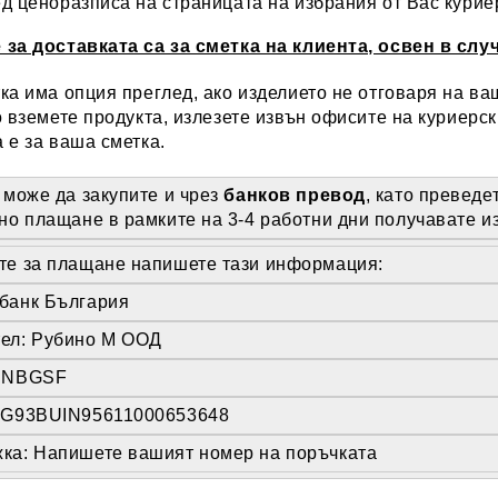
д ценоразписа на страницата на избрания от Вас курие
 за доставката са за сметка на клиента, освен в сл
ка има опция преглед, ако изделието не отговаря на ва
о вземете продукта, излезете извън офисите на куриерс
 е за ваша сметка.
 може да закупите и чрез
банков превод
, като преведе
но плащане в рамките на 3-4 работни дни получавате из
те за плащане напишете тази информация:
банк България
ел: Рубино М ООД
UINBGSF
BG93BUIN95611000653648
ка: Напишете вашият номер на поръчката