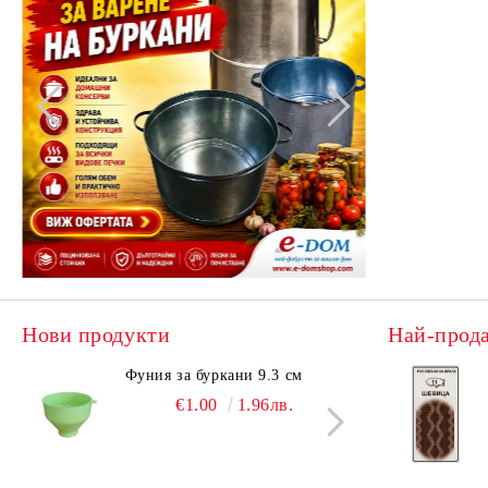
Нови продукти
Най-прод
Фуния за буркани 9.3 см
Поци
€1.00
1.96лв.