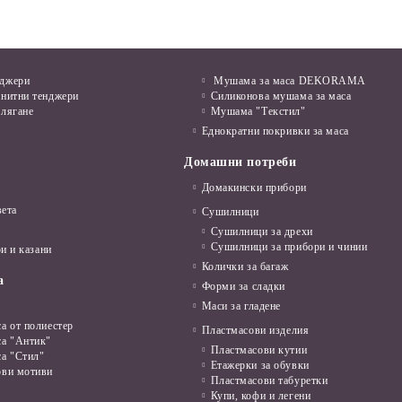
нджери
Мушама за маса DEKORAMA
анитни тенджери
Силиконова мушама за маса
алягане
Мушама "Текстил"
Еднократни покривки за маса
Домашни потреби
Домакински прибори
вета
Сушилници
Сушилници за дрехи
Сушилници за прибори и чинии
и и казани
Колички за багаж
а
Форми за сладки
Маси за гладене
а от полиестер
Пластмасови изделия
са "Антик"
Пластмасови кутии
са "Стил"
Етажерки за обувки
ови мотиви
Пластмасови табуретки
Купи, кофи и легени