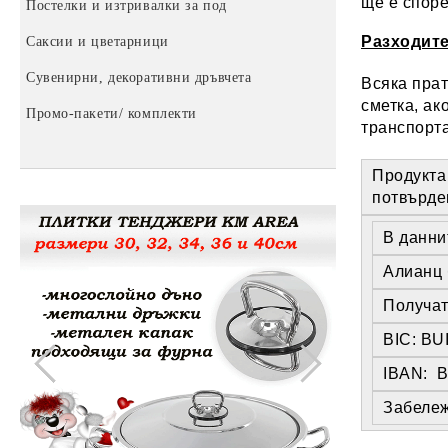
ще е споре
Тенджери "България" Premium
Капаци за тенджери и казани
Постелки и изтривалки за под
Пластмасови изделия
Разходите
Саксии и цветарници
Пластмасови кутии
Ръчни уреди
Сувенирни, декоративни дръвчета
Етажерки за обувки
Помпи за вода
Всяка прат
сметка, ак
Промо-пакети/ комплекти
Пластмасови табуретки
За баня
транспорта
Купи, кофи и легени
Затварачки и отварачки за буркани
Продукта
Метални кофи
потвърде
Други домашни потреби
В данни
Алианц 
Получат
BIC: B
IBAN: 
Забележ