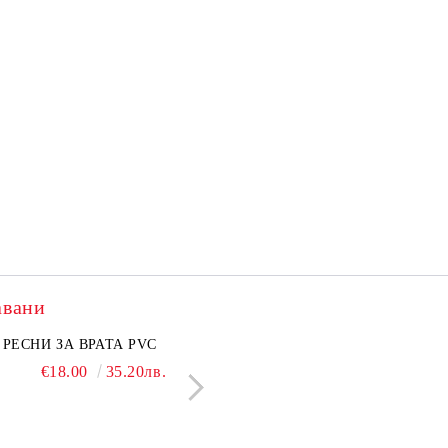
авани
нкован капак 50 см
РЕСНИ ЗА ВРАТА PVC
Поцинкован капак 30 см
ЛЕПЕНКА ЗА МИШ
€6.50
€18.00
12.71лв.
35.20лв.
€5.50
€1.28
10.76лв.
2.50л