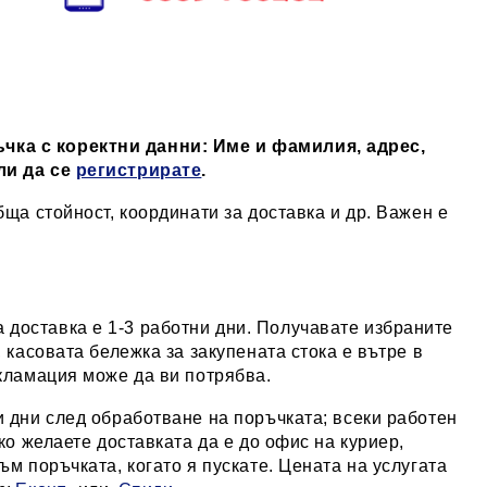
чка с коректни данни: Име и фамилия, адрес,
ли да се
регистрирате
.
бща стойност, координати за доставка и др. Важен е
доставка е 1-3 работни дни. Получавате избраните
 касовата бележка за закупената стока е вътре в
екламация може да ви потрябва.
и дни след обработване на поръчката; всеки работен
ко желаете доставката да е до офис на куриер,
ъм поръчката, когато я пускате. Цената на услугата