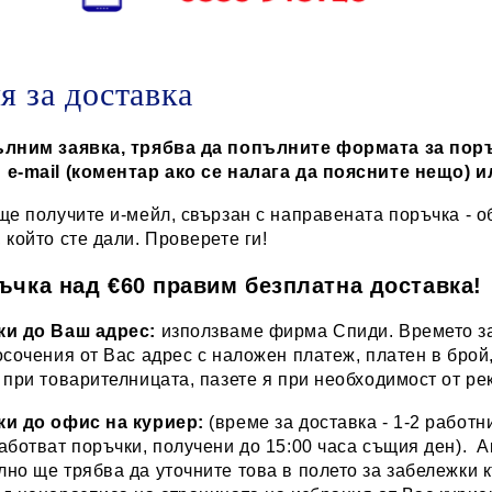
я за доставка
ълним заявка, трябва да попълните формата за поръ
 e-mail (коментар ако се налага да поясните нещо) и
ще получите и-мейл, свързан с направената поръчка - о
 който сте дали. Проверете ги!
ъчка над €60 правим безплатна доставка!
ки до Ваш адрес:
използваме фирма Спиди. Времето за 
осочения от Вас адрес с наложен платеж, платен в брой,
 при товарителницата, пазете я при необходимост от р
ки до офис на куриер:
(време за доставка - 1-2 работн
аботват поръчки, получени до 15:00 часа същия ден). А
но ще трябва да уточните това в полето за забележки к