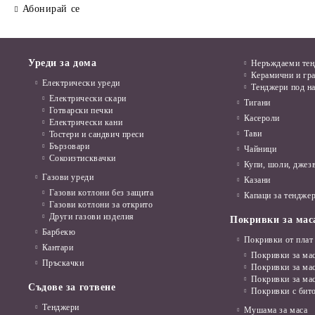
Абонирай се
Уреди за дома
Неръждаеми те
Керамични и гр
Електрически уреди
Тенджери под н
Електрически скари
Тигани
Готварски печки
Касероли
Електрически кани
Тави
Тостери и сандвич преси
Бързовари
Чайници
Сокоизтисквачки
Купи, шоли, джез
Газови уреди
Казани
Газови котлони без защита
Капаци за тенджер
Газови котлони за открито
Други газови изделия
Покривки за мас
Барбекю
Покривки от плат
Кантари
Покривки за мас
Пръскачки
Покривки за ма
Покривки за ма
Съдове за готвене
Покривки с бит
Тенджери
Мушама за маса