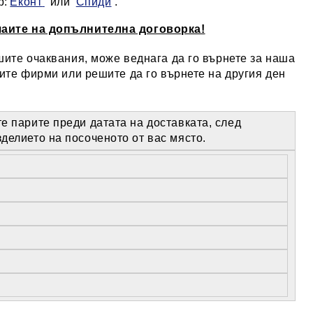
р:
Еконт
или
Спиди
.
учаите на допълнителна договорка!
шите очаквания, може веднага да го върнете за наша
ките фирми или решите да го върнете на другия ден
те парите преди датата на доставката, след
делието на посоченото от вас място.