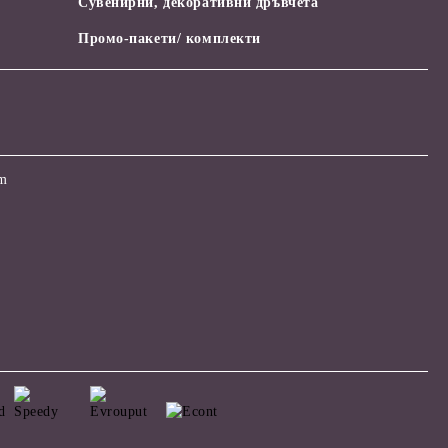
Сувенирни, декоративни дръвчета
Промо-пакети/ комплекти
om