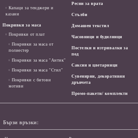
Ресни за врата
Капаци за тенджери и
казани
Стълби
Покривки за маса
Домашен текстил
Покривки от плат
Часовници и будилници
Покривки за маса от
Постелки и изтривалки за
полиестер
под
Покривки за маса "Антик"
Саксии и цветарници
Покривки за маса "Стил"
Сувенирни, декоративни
Покривки с битови
дръвчета
мотиви
Промо-пакети/ комплекти
Бързи връзки: