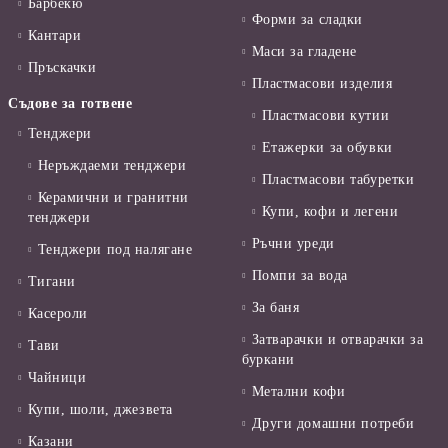
Барбекю
Форми за сладки
Кантари
Маси за гладене
Пръскачки
Пластмасови изделия
Съдове за готвене
Пластмасови кутии
Тенджери
Етажерки за обувки
Неръждаеми тенджери
Пластмасови табуретки
Керамични и гранитни
Купи, кофи и легени
тенджери
Ръчни уреди
Тенджери под налягане
Помпи за вода
Тигани
За баня
Касероли
Затварачки и отварачки за
Тави
буркани
Чайници
Метални кофи
Купи, шоли, джезвета
Други домашни потреби
Казани