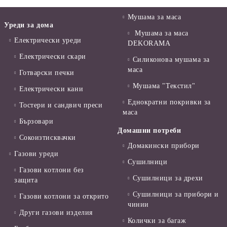
Мушама за маса
Уреди за дома
Мушама за маса
Електрически уреди
DEKORAMA
Електрически скари
Силиконова мушама за
маса
Готварски печки
Мушама "Текстил"
Електрически кани
Еднократни покривки за
Тостери и сандвич преси
маса
Бързовари
Домашни потреби
Сокоизтисквачки
Домакински прибори
Газови уреди
Сушилници
Газови котлони без
Сушилници за дрехи
защита
Сушилници за прибори и
Газови котлони за открито
чинии
Други газови изделия
Колички за багаж