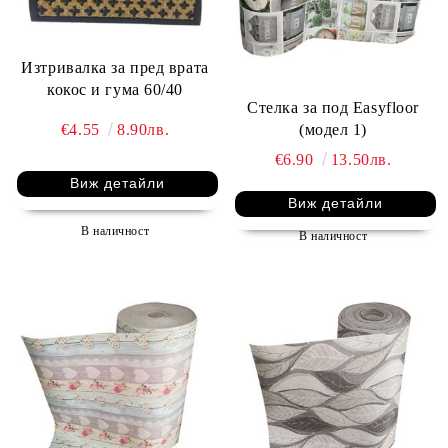
Изтривалка за пред врата
кокос и гума 60/40
Стелка за под Easyfloor
€4.55
8.90лв.
(модел 1)
€6.90
13.50лв.
Виж детайли
Виж детайли
В наличност
В наличност