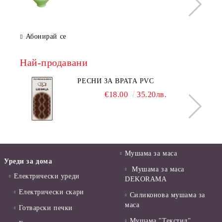
Абонирай се
Най-продавани
РЕСНИ ЗА ВРАТА PVC
€18.00
35.20лв.
Мушама за маса
Уреди за дома
Мушама за маса
Електрически уреди
DEKORAMA
Електрически скари
Силиконова мушама за
маса
Готварски печки
Мушама "Текстил"