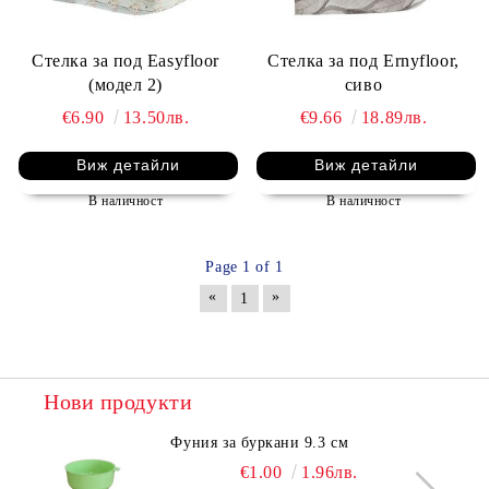
Стелка за под Easyfloor
Стелка за под Ernyfloor,
(модел 2)
сиво
€6.90
13.50лв.
€9.66
18.89лв.
Виж детайли
Виж детайли
В наличност
В наличност
Page 1 of 1
«
»
1
Нови продукти
Фуния за буркани 9.3 см
€1.00
1.96лв.