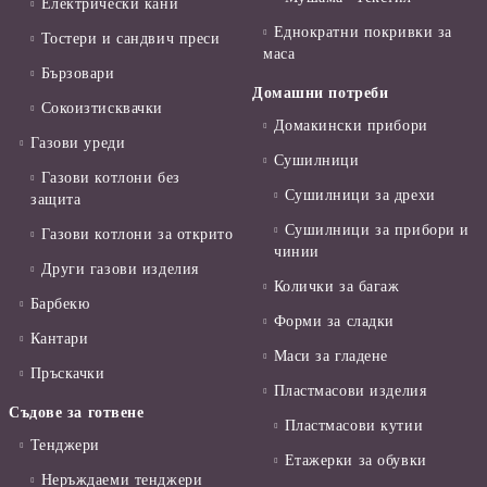
Електрически кани
Еднократни покривки за
Тостери и сандвич преси
маса
Бързовари
Домашни потреби
Сокоизтисквачки
Домакински прибори
Газови уреди
Сушилници
Газови котлони без
Сушилници за дрехи
защита
Сушилници за прибори и
Газови котлони за открито
чинии
Други газови изделия
Колички за багаж
Барбекю
Форми за сладки
Кантари
Маси за гладене
Пръскачки
Пластмасови изделия
Съдове за готвене
Пластмасови кутии
Тенджери
Етажерки за обувки
Неръждаеми тенджери