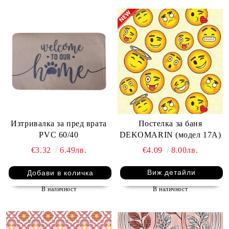
Изтривалка за пред врата
Постелка за баня
PVC 60/40
DEKOMARIN (модел 17A)
€3.32
6.49лв.
€4.09
8.00лв.
Виж детайли
В наличност
В наличност