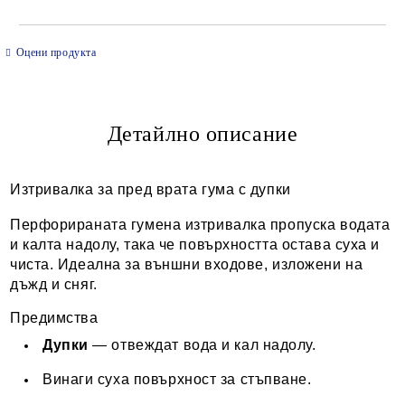
САМО ПОПЪЛНЕТЕ 2 ПОЛЕТА
Оцени продукта
Детайлно описание
Ние ще се свържем с вас в рамките на работния ден.
Изтривалка за пред врата гума с дупки
Перфорираната гумена изтривалка пропуска водата
и калта надолу, така че повърхността остава суха и
чиста. Идеална за външни входове, изложени на
дъжд и сняг.
Предимства
Дупки
— отвеждат вода и кал надолу.
Винаги суха повърхност за стъпване.