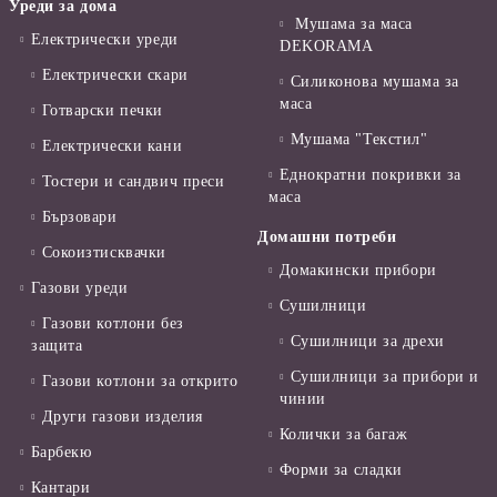
Уреди за дома
Мушама за маса
Електрически уреди
DEKORAMA
Електрически скари
Силиконова мушама за
маса
Готварски печки
Мушама "Текстил"
Електрически кани
Еднократни покривки за
Тостери и сандвич преси
маса
Бързовари
Домашни потреби
Сокоизтисквачки
Домакински прибори
Газови уреди
Сушилници
Газови котлони без
Сушилници за дрехи
защита
Сушилници за прибори и
Газови котлони за открито
чинии
Други газови изделия
Колички за багаж
Барбекю
Форми за сладки
Кантари