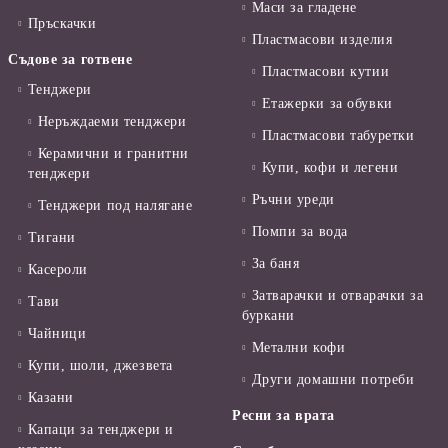
Маси за гладене
Пръскачки
Пластмасови изделия
Съдове за готвене
Пластмасови кутии
Тенджери
Етажерки за обувки
Неръждаеми тенджери
Пластмасови табуретки
Керамични и гранитни
Купи, кофи и легени
тенджери
Ръчни уреди
Тенджери под налягане
Помпи за вода
Тигани
За баня
Касероли
Затварачки и отварачки за
Тави
буркани
Чайници
Метални кофи
Купи, шоли, джезвета
Други домашни потреби
Казани
Ресни за врата
Капаци за тенджери и