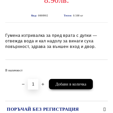
8.90лв.
Код:
0000902
Тегло:
0.500
кг
Гумена изтривалка за пред врата с дупки —
отвежда вода и кал надолу за винаги суха
повърхност, здрава за външен вход и двор.
Добави в желани
В наличност
ПОРЪЧАЙ БЕЗ РЕГИСТРАЦИЯ