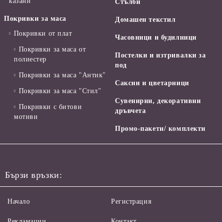
казани
Стълби
Покривки за маса
Домашен текстил
Покривки от плат
Часовници и будилници
Покривки за маса от
Постелки и изтривалки за
полиестер
под
Покривки за маса "Антик"
Саксии и цветарници
Покривки за маса "Стил"
Сувенирни, декоративни
Покривки с битови
дръвчета
мотиви
Промо-пакети/ комплекти
Бързи връзки:
Начало
Регистрация
Рекламации
Контакт