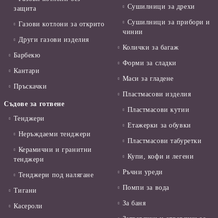
Сушилници за дрехи
защита
Сушилници за прибори и
Газови котлони за открито
чинии
Други газови изделия
Колички за багаж
Барбекю
Форми за сладки
Кантари
Маси за гладене
Пръскачки
Пластмасови изделия
Съдове за готвене
Пластмасови кутии
Тенджери
Етажерки за обувки
Неръждаеми тенджери
Пластмасови табуретки
Керамични и гранитни
Купи, кофи и легени
тенджери
Ръчни уреди
Тенджери под налягане
Помпи за вода
Тигани
За баня
Касероли