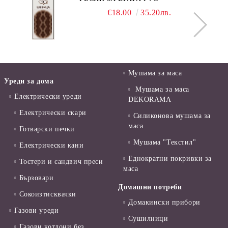
€18.00
35.20лв.
Мушама за маса
Уреди за дома
Мушама за маса
Електрически уреди
DEKORAMA
Електрически скари
Силиконова мушама за
маса
Готварски печки
Мушама "Текстил"
Електрически кани
Еднократни покривки за
Тостери и сандвич преси
маса
Бързовари
Домашни потреби
Сокоизтисквачки
Домакински прибори
Газови уреди
Сушилници
Газови котлони без