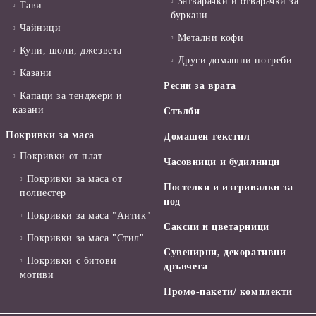
Затварачки и отварачки за
Тави
буркани
Чайници
Метални кофи
Купи, шоли, джезвета
Други домашни потреби
Казани
Ресни за врата
Капаци за тенджери и
казани
Стълби
Покривки за маса
Домашен текстил
Покривки от плат
Часовници и будилници
Покривки за маса от
Постелки и изтривалки за
полиестер
под
Покривки за маса "Антик"
Саксии и цветарници
Покривки за маса "Стил"
Сувенирни, декоративни
Покривки с битови
дръвчета
мотиви
Промо-пакети/ комплекти