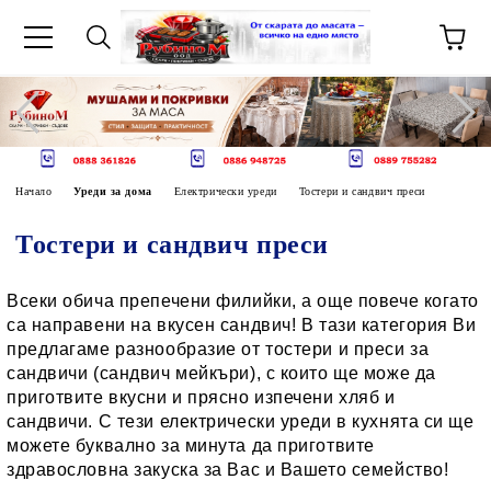
Начало
Уреди за дома
Електрически уреди
Тостери и сандвич преси
Тостери и сандвич преси
Всеки обича препечени филийки, а още повече когато
са направени на вкусен сандвич! В тази категория Ви
предлагаме разнообразие от тостери и преси за
сандвичи (сандвич мейкъри), с които ще може да
приготвите вкусни и прясно изпечени хляб и
сандвичи. С тези електрически уреди в кухнята си ще
можете буквално за минута да приготвите
здравословна закуска за Вас и Вашето семейство!