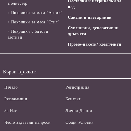
Постелки и изтривалки за
полиестер
под
Покривки за маса "Антик"
Саксии и цветарници
Покривки за маса "Стил"
Сувенирни, декоративни
Покривки с битови
дръвчета
мотиви
Промо-пакети/ комплекти
Бързи връзки:
Начало
Регистрация
Рекламации
Контакт
За Нас
Лични Данни
Често задавани въпроси
Общи Условия