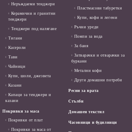
Неръждаеми тенджери
Пластмасови табуретки
Керамични и гранитни
Купи, кофи и легени
тенджери
Ръчни уреди
Тенджери под налягане
Помпи за вода
Тигани
За баня
Касероли
Затварачки и отварачки за
Тави
буркани
Чайници
Метални кофи
Купи, шоли, джезвета
Други домашни потреби
Казани
Ресни за врата
Капаци за тенджери и
казани
Стълби
Покривки за маса
Домашен текстил
Покривки от плат
Часовници и будилници
Покривки за маса от