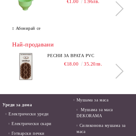
€1.00
1.96лв.
Абонирай се
Най-продавани
РЕСНИ ЗА ВРАТА PVC
€18.00
35.20лв.
Мушама за маса
Уреди за дома
Мушама за маса
Електрически уреди
DEKORAMA
Електрически скари
Силиконова мушама за
маса
Готварски печки