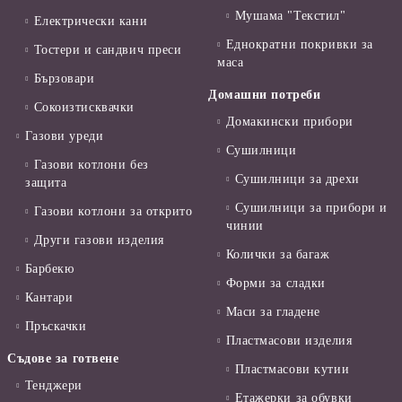
Мушама "Текстил"
Електрически кани
Еднократни покривки за
Тостери и сандвич преси
маса
Бързовари
Домашни потреби
Сокоизтисквачки
Домакински прибори
Газови уреди
Сушилници
Газови котлони без
Сушилници за дрехи
защита
Сушилници за прибори и
Газови котлони за открито
чинии
Други газови изделия
Колички за багаж
Барбекю
Форми за сладки
Кантари
Маси за гладене
Пръскачки
Пластмасови изделия
Съдове за готвене
Пластмасови кутии
Тенджери
Етажерки за обувки