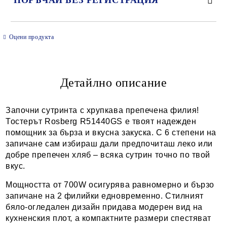
ПОРЪЧАЙ БЕЗ РЕГИСТРАЦИЯ
САМО ПОПЪЛНЕТЕ 2 ПОЛЕТА
Оцени продукта
Детайлно описание
Ние ще се свържем с вас в рамките на работния ден.
Започни сутринта с хрупкава препечена филия!
Тостерът Rosberg R51440GS е твоят надежден
помощник за бърза и вкусна закуска. С 6 степени на
запичане сам избираш дали предпочиташ леко или
добре препечен хляб – всяка сутрин точно по твой
вкус.
Мощността от 700W осигурява равномерно и бързо
запичане на 2 филийки едновременно. Стилният
бяло-огледален дизайн придава модерен вид на
кухненския плот, а компактните размери спестяват