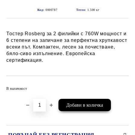
Код:
0000787
Тегло:
1.500
кг
Тостер Rosberg за 2 филийки с 760W мощност и
6 степени на запичане за перфектна хрупкавост
всеки път. Компактен, лесен за почистване,
бяло-сиво изпълнение. Европейска
сертификация.
Добави в желани
В наличност