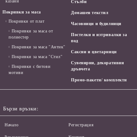
казани
Стълби
Покривки за маса
Домашен текстил
Покривки от плат
Часовници и будилници
Покривки за маса от
Постелки и изтривалки за
полиестер
под
Покривки за маса "Антик"
Саксии и цветарници
Покривки за маса "Стил"
Сувенирни, декоративни
Покривки с битови
дръвчета
мотиви
Промо-пакети/ комплекти
Бързи връзки:
Начало
Регистрация