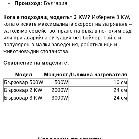
Произход:
България
Кога е подходящ моделът 3 KW?
Изберете 3 KW,
когато искате максималната скорост на загряване –
за голямо семейство, пране на ръка в по-голям съд,
или при аварийна ситуация без бойлер. Той е и
популярен в малки заведения, работилници и
животновъдни стопанства.
Сравнение на моделите:
Модел
Мощност
Дължина нагревателя
Бързовар 500W
500W
10 см
Бързовар 2 KW
2000W
24 см
Бързовар 3 KW
3000W
24 см