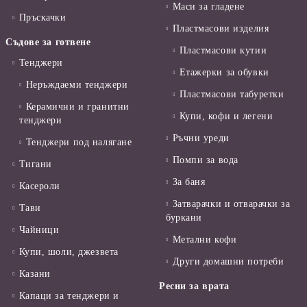
Маси за гладене
Пръскачки
Пластмасови изделия
Съдове за готвене
Пластмасови кутии
Тенджери
Етажерки за обувки
Неръждаеми тенджери
Пластмасови табуретки
Керамични и гранитни
Купи, кофи и легени
тенджери
Ръчни уреди
Тенджери под налягане
Помпи за вода
Тигани
За баня
Касероли
Затварачки и отварачки за
Тави
буркани
Чайници
Метални кофи
Купи, шоли, джезвета
Други домашни потреби
Казани
Ресни за врата
Капаци за тенджери и