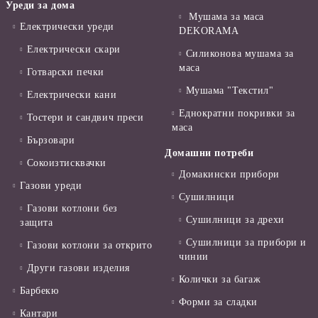
Уреди за дома
Мушама за маса
Електрически уреди
DEKORAMA
Електрически скари
Силиконова мушама за
маса
Готварски печки
Мушама "Текстил"
Електрически кани
Еднократни покривки за
Тостери и сандвич преси
маса
Бързовари
Домашни потреби
Сокоизтисквачки
Домакински прибори
Газови уреди
Сушилници
Газови котлони без
Сушилници за дрехи
защита
Сушилници за прибори и
Газови котлони за открито
чинии
Други газови изделия
Колички за багаж
Барбекю
Форми за сладки
Кантари