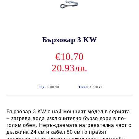
Бързовар 3 KW
€10.70
20.93лв.
Код:
0000090
Тегло:
1.000
кг
Бързовар 3 KW е най-мощният модел в серията
– загрява вода изключително бързо дори в по-
голям обем. Неръждаемата нагревателна част с
дължина 24 см и кабел 80 см го правят
подходящ за интензивна ежедневна употреба.