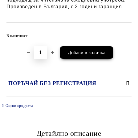
Произведен в България, с 2 години гаранция.
Добави в желани
В наличност
ПОРЪЧАЙ БЕЗ РЕГИСТРАЦИЯ
САМО ПОПЪЛНЕТЕ 2 ПОЛЕТА
Оцени продукта
Детайлно описание
Ние ще се свържем с вас в рамките на работния ден.