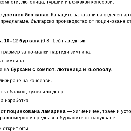
компоти, лютеница, туршии и всякакви консерви.
е доставя без капак.
Капаците за казани са отделен арт
предлагаме, българско производство от поцинкована с
ра
10–12 буркана
(0.8–1 л) наведнъж.
н размер за по-малки партиди зимнина.
а зимнина
е на
буркани с компот, лютеница и кьопоолу
.
лизиране на консерви.
 за балкон, кухня или двор.
а изработка
 от
поцинкована ламарина
— хигиеничен, траен и уст
равномерно и предпазва бурканите от напукване.
и открит огън