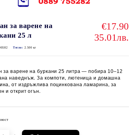
€17.90
ан за варене на
кани 25 л
35.01лв.
00582
Тегло:
2.500
кг
н за варене на буркани 25 литра — побира 10–12
ана наведнъж. За компоти, лютеница и домашна
ина, от издръжлива поцинкована ламарина, за
он и открит огън.
чност
Добави в желани