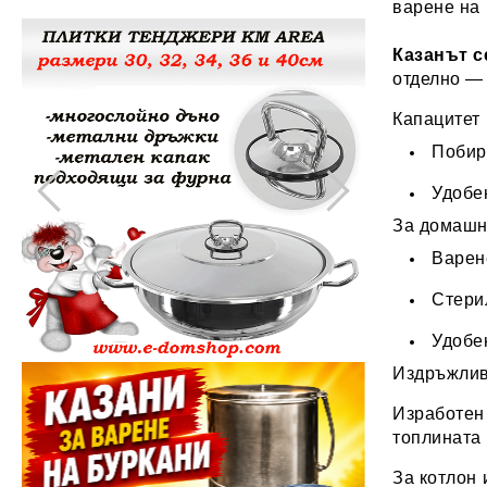
варене на 
Други домашни потреби
Казанът с
отделно — 
Капацитет
Поби
Удобе
За домашн
Варен
Стери
Удобен
Издръжлив
Изработен
топлината 
За котлон 