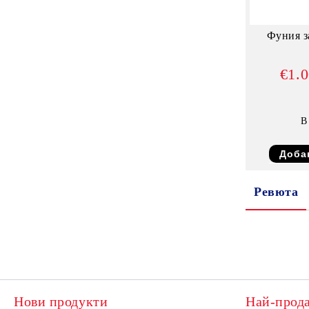
Фуния з
€1.
В
Ревюта
Нови продукти
Най-прод