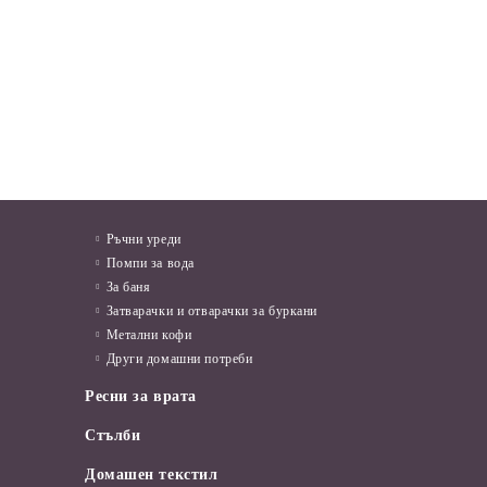
КИ
Мушама за маса 37B Лалета и
БЪРЗОВАР 3 KW
Газ
дантели
04
в.
€10.70
20.93лв.
€3.58
7.00лв.
Ръчни уреди
Помпи за вода
За баня
Затварачки и отварачки за буркани
Метални кофи
Други домашни потреби
Ресни за врата
Стълби
Домашен текстил