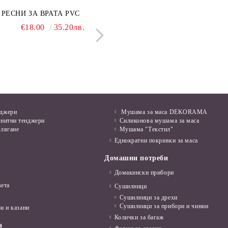
нкован капак 50 см
РЕСНИ ЗА ВРАТА PVC
Поцинкован капак 30 см
ЛЕПЕНКА ЗА МИШ
€6.50
€18.00
12.71лв.
35.20лв.
€5.50
€1.28
10.76лв.
2.50л
нджери
Мушама за маса DEKORAMA
анитни тенджери
Силиконова мушама за маса
алягане
Мушама "Текстил"
Еднократни покривки за маса
Домашни потреби
Домакински прибори
вета
Сушилници
Сушилници за дрехи
Сушилници за прибори и чинии
и и казани
Колички за багаж
а