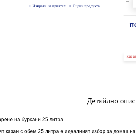
Изпрати на приятел
Оцени продукта
П
СА
каза
Ни
Детайлно опис
арене на буркани 25 литра
т казан с обем 25 литра е идеалният избор за домашна