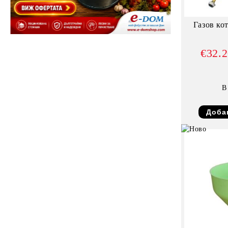
Газов к
€32.
В