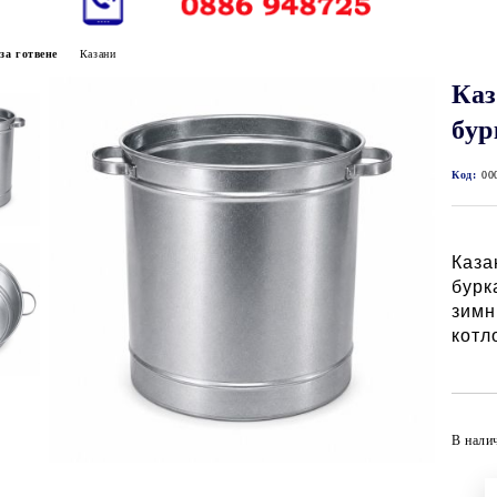
за готвене
Казани
Каз
бур
Код:
00
Каза
бурк
зимн
котл
В нали