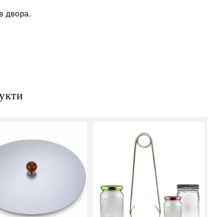
в двора.
укти