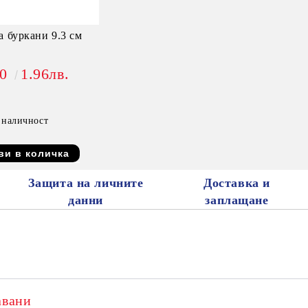
а буркани 9.3 см
00
1.96лв.
 наличност
Защита на личните
Доставка и
данни
заплащане
авани