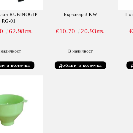
отлон RUBINOGIP
Бързовар 3 KW
Поц
RG-01
20
62.98лв.
€10.70
20.93лв.
€
 наличност
В наличност