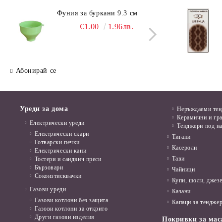
Фуния за буркани 9.3 см
Поци
€1.00
1.96лв.
Абонирай се
Уреди за дома
Неръждаеми те
Керамични и гр
Електрически уреди
Тенджери под н
Електрически скари
Тигани
Готварски печки
Касероли
Електрически кани
Тави
Тостери и сандвич преси
Бързовари
Чайници
Сокоизтисквачки
Купи, шоли, джез
Газови уреди
Казани
Газови котлони без защита
Капаци за тенджер
Газови котлони за открито
Други газови изделия
Покривки за мас