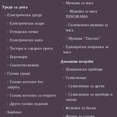
Мушама за маса
Уреди за дома
Мушама за маса
Електрически уреди
DEKORAMA
Електрически скари
Силиконова мушама за
маса
Готварски печки
Мушама "Текстил"
Електрически кани
Еднократни покривки за
Тостери и сандвич преси
маса
Бързовари
Домашни потреби
Сокоизтисквачки
Домакински прибори
Газови уреди
Сушилници
Газови котлони без
Сушилници за дрехи
защита
Сушилници за прибори и
Газови котлони за открито
чинии
Други газови изделия
Колички за багаж
Барбекю
Форми за сладки