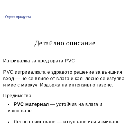
САМО ПОПЪЛНЕТЕ 2 ПОЛЕТА
Оцени продукта
Детайлно описание
Ние ще се свържем с вас в рамките на работния ден.
Изтривалка за пред врата PVC
PVC изтривалката е здравото решение за външния
вход — не се влияе от влага и кал, лесно се изтупва
и мие с маркуч. Издържа на интензивно газене.
Предимства
PVC материал
— устойчив на влага и
износване.
Лесно почистване — изтупване или измиване.