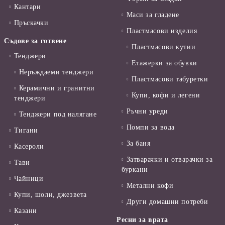
Кантари
Маси за гладене
Пръскачки
Пластмасови изделия
Съдове за готвене
Пластмасови кутии
Тенджери
Етажерки за обувки
Неръждаеми тенджери
Пластмасови табуретки
Керамични и гранитни
Купи, кофи и легени
тенджери
Ръчни уреди
Тенджери под налягане
Помпи за вода
Тигани
За баня
Касероли
Затварачки и отварачки за
Тави
буркани
Чайници
Метални кофи
Купи, шоли, джезвета
Други домашни потреби
Казани
Ресни за врата