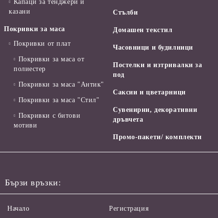
Капаци за тенджери и
казани
Стълби
Покривки за маса
Домашен текстил
Покривки от плат
Часовници и будилници
Покривки за маса от
Постелки и изтривалки за
полиестер
под
Покривки за маса "Антик"
Саксии и цветарници
Покривки за маса "Стил"
Сувенирни, декоративни
Покривки с битови
дръвчета
мотиви
Промо-пакети/ комплекти
Бързи връзки:
Начало
Регистрация