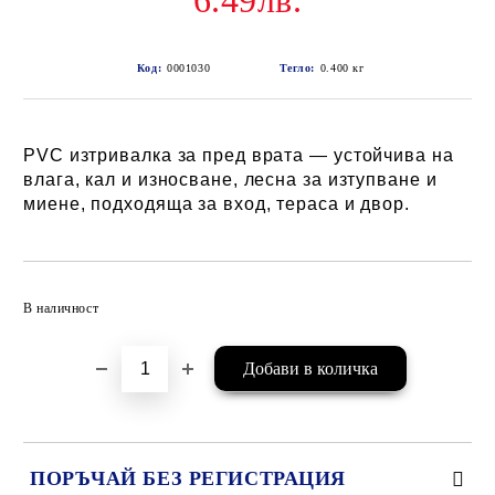
6.49лв.
Код:
0001030
Тегло:
0.400
кг
PVC изтривалка за пред врата — устойчива на
влага, кал и износване, лесна за изтупване и
миене, подходяща за вход, тераса и двор.
Добави в желани
В наличност
ПОРЪЧАЙ БЕЗ РЕГИСТРАЦИЯ