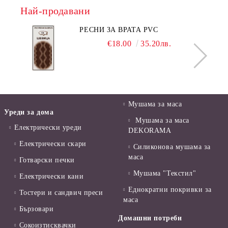
Най-продавани
РЕСНИ ЗА ВРАТА PVC
€18.00
35.20лв.
Мушама за маса
Уреди за дома
Мушама за маса
Електрически уреди
DEKORAMA
Електрически скари
Силиконова мушама за
маса
Готварски печки
Мушама "Текстил"
Електрически кани
Еднократни покривки за
Тостери и сандвич преси
маса
Бързовари
Домашни потреби
Сокоизтисквачки