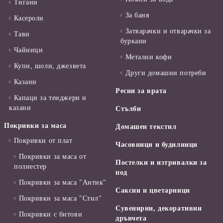
Тигани
За баня
Касероли
Затварачки и отварачки за
Тави
буркани
Чайници
Метални кофи
Купи, шоли, джезвета
Други домашни потреби
Казани
Ресни за врата
Капаци за тенджери и
казани
Стълби
Покривки за маса
Домашен текстил
Покривки от плат
Часовници и будилници
Покривки за маса от
Постелки и изтривалки за
полиестер
под
Покривки за маса "Антик"
Саксии и цветарници
Покривки за маса "Стил"
Сувенирни, декоративни
Покривки с битови
дръвчета