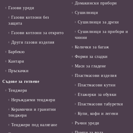
Домакински прибори
Газови уреди
Сушилници
Газови котлони без
Сушилници за дрехи
защита
Сушилници за прибори и
Газови котлони за открито
чинии
Други газови изделия
Колички за багаж
Барбекю
Форми за сладки
Кантари
Маси за гладене
Пръскачки
Пластмасови изделия
Съдове за готвене
Пластмасови кутии
Тенджери
Етажерки за обувки
Неръждаеми тенджери
Пластмасови табуретки
Керамични и гранитни
Купи, кофи и легени
тенджери
Ръчни уреди
Тенджери под налягане
Помпи за вода