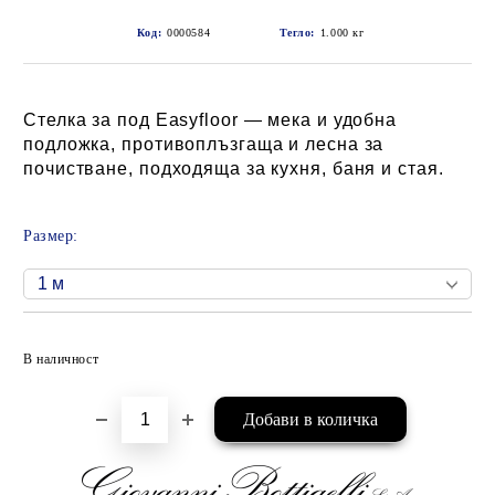
Код:
0000584
Тегло:
1.000
кг
Стелка за под Easyfloor — мека и удобна
подложка, противоплъзгаща и лесна за
почистване, подходяща за кухня, баня и стая.
Размер:
Добави в желани
В наличност