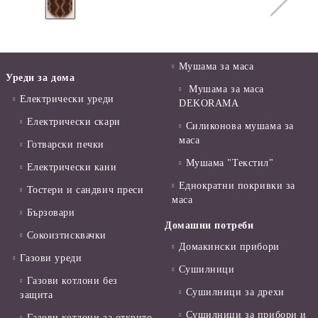
Мушама за маса
Уреди за дома
Мушама за маса
Електрически уреди
DEKORAMA
Електрически скари
Силиконова мушама за
маса
Готварски печки
Мушама "Текстил"
Електрически кани
Еднократни покривки за
Тостери и сандвич преси
маса
Бързовари
Домашни потреби
Сокоизтисквачки
Домакински прибори
Газови уреди
Сушилници
Газови котлони без
Сушилници за дрехи
защита
Сушилници за прибори и
Газови котлони за открито