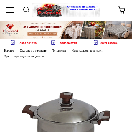
Начало
Съдове за готвене
Тенджери
Неръждаеми тенджери
Други неръждаеми тенджери