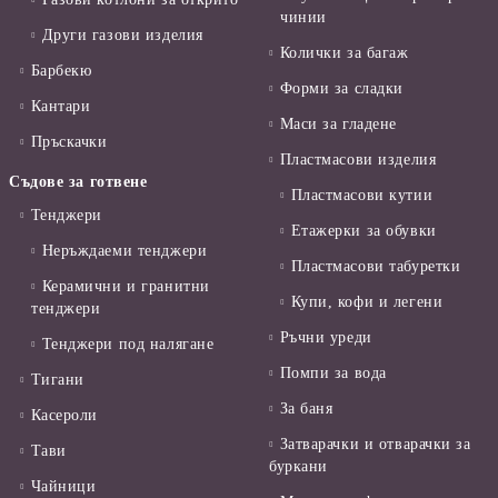
чинии
Други газови изделия
Колички за багаж
Барбекю
Форми за сладки
Кантари
Маси за гладене
Пръскачки
Пластмасови изделия
Съдове за готвене
Пластмасови кутии
Тенджери
Етажерки за обувки
Неръждаеми тенджери
Пластмасови табуретки
Керамични и гранитни
Купи, кофи и легени
тенджери
Ръчни уреди
Тенджери под налягане
Помпи за вода
Тигани
За баня
Касероли
Затварачки и отварачки за
Тави
буркани
Чайници