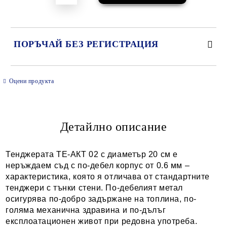
ПОРЪЧАЙ БЕЗ РЕГИСТРАЦИЯ
САМО ПОПЪЛНЕТЕ 2 ПОЛЕТА
Оцени продукта
Детайлно описание
Ние ще се свържем с вас в рамките на работния ден.
Тенджерата ТЕ-АКТ 02 с диаметър 20 см е
неръждаем съд с по-дебел корпус от 0.6 мм –
характеристика, която я отличава от стандартните
тенджери с тънки стени. По-дебелият метал
осигурява по-добро задържане на топлина, по-
голяма механична здравина и по-дълъг
експлоатационен живот при редовна употреба.