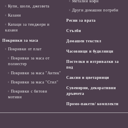
Метални кофи
Купи, шоли, джезвета
Други домашни потреби
Казани
Ресни за врата
Капаци за тенджери и
казани
Стълби
Покривки за маса
Домашен текстил
Покривки от плат
Часовници и будилници
Покривки за маса от
Постелки и изтривалки за
полиестер
под
Покривки за маса "Антик"
Саксии и цветарници
Покривки за маса "Стил"
Сувенирни, декоративни
Покривки с битови
дръвчета
мотиви
Промо-пакети/ комплекти