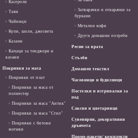
Касероли
Затварачки и отварачки за
Тави
буркани
Чайници
Метални кофи
Купи, шоли, джезвета
Други домашни потреби
Казани
Ресни за врата
Капаци за тенджери и
казани
Стълби
Покривки за маса
Домашен текстил
Покривки от плат
Часовници и будилници
Покривки за маса от
Постелки и изтривалки за
полиестер
под
Покривки за маса "Антик"
Саксии и цветарници
Покривки за маса "Стил"
Сувенирни, декоративни
Покривки с битови
дръвчета
мотиви
Промо-пакети/ комплекти