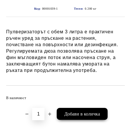
Код:
00001039-1
Тегло:
0.200
кг
Пулверизаторът с обем 3 литра е практичен
ръчен уред за пръскане на растения,
почистване на повърхности или дезинфекция.
Регулируемата дюза позволява пръскане на
фин мъгловиден поток или насочена струя, а
заключващият бутон намалява умората на
ръката при продължителна употреба.
Добави в желани
В наличност