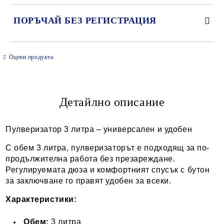
ПОРЪЧАЙ БЕЗ РЕГИСТРАЦИЯ
САМО ПОПЪЛНЕТЕ 2 ПОЛЕТА
Оцени продукта
Детайлно описание
Ние ще се свържем с вас в рамките на работния ден.
Пулверизатор 3 литра – универсален и удобен
С обем 3 литра, пулверизаторът е подходящ за по-
продължителна работа без презареждане.
Регулируемата дюза и комфортният спусък с бутон
за заключване го правят удобен за всеки.
Характеристики:
Обем:
3 литра