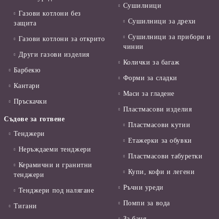
Сушилници
Газови котлони без
Сушилници за дрехи
защита
Сушилници за прибори и
Газови котлони за открито
чинии
Други газови изделия
Колички за багаж
Барбекю
Форми за сладки
Кантари
Маси за гладене
Пръскачки
Пластмасови изделия
Съдове за готвене
Пластмасови кутии
Тенджери
Етажерки за обувки
Неръждаеми тенджери
Пластмасови табуретки
Керамични и гранитни
Купи, кофи и легени
тенджери
Ръчни уреди
Тенджери под налягане
Помпи за вода
Тигани
За баня