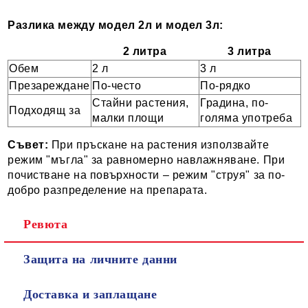
Разлика между модел 2л и модел 3л:
2 литра
3 литра
Обем
2 л
3 л
Презареждане
По-често
По-рядко
Стайни растения,
Градина, по-
Подходящ за
малки площи
голяма употреба
Съвет:
При пръскане на растения използвайте
режим "мъгла" за равномерно навлажняване. При
почистване на повърхности – режим "струя" за по-
добро разпределение на препарата.
Ревюта
Защита на личните данни
Доставка и заплащане