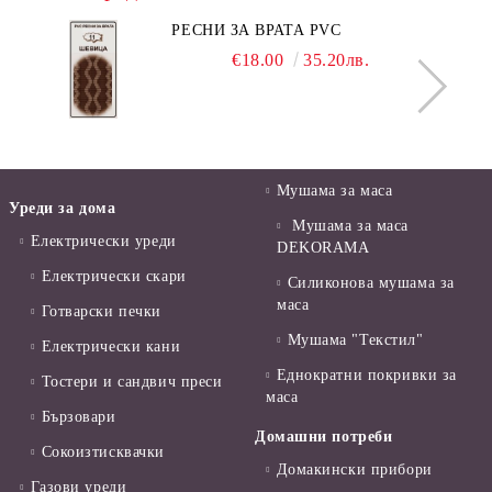
РЕСНИ ЗА ВРАТА PVC
€18.00
35.20лв.
Мушама за маса
Уреди за дома
Мушама за маса
Електрически уреди
DEKORAMA
Електрически скари
Силиконова мушама за
маса
Готварски печки
Мушама "Текстил"
Електрически кани
Еднократни покривки за
Тостери и сандвич преси
маса
Бързовари
Домашни потреби
Сокоизтисквачки
Домакински прибори
Газови уреди