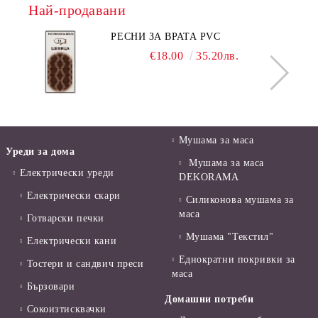
Най-продавани
РЕСНИ ЗА ВРАТА PVC
€18.00
35.20лв.
Мушама за маса
Уреди за дома
Мушама за маса
Електрически уреди
DEKORAMA
Електрически скари
Силиконова мушама за
маса
Готварски печки
Мушама "Текстил"
Електрически кани
Еднократни покривки за
Тостери и сандвич преси
маса
Бързовари
Домашни потреби
Сокоизтисквачки