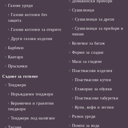
Домакински прибори
Газови уреди
Сушилници
Газови котлони без
Сушилници за дрехи
защита
Сушилници за прибори и
Газови котлони за открито
чинии
Други газови изделия
Колички за багаж
Барбекю
Форми за сладки
Кантари
Маси за гладене
Пръскачки
Пластмасови изделия
Съдове за готвене
Пластмасови кутии
Тенджери
Етажерки за обувки
Неръждаеми тенджери
Пластмасови табуретки
Керамични и гранитни
Купи, кофи и легени
тенджери
Ръчни уреди
Тенджери под налягане
Помпи за вода
Тигани