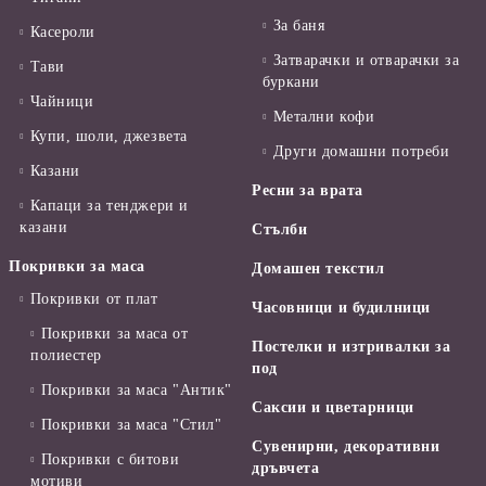
За баня
Касероли
Затварачки и отварачки за
Тави
буркани
Чайници
Метални кофи
Купи, шоли, джезвета
Други домашни потреби
Казани
Ресни за врата
Капаци за тенджери и
казани
Стълби
Покривки за маса
Домашен текстил
Покривки от плат
Часовници и будилници
Покривки за маса от
Постелки и изтривалки за
полиестер
под
Покривки за маса "Антик"
Саксии и цветарници
Покривки за маса "Стил"
Сувенирни, декоративни
Покривки с битови
дръвчета
мотиви