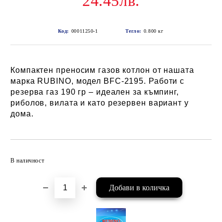
24.45лв.
Код:
00011250-1
Тегло:
0.800
кг
Компактен преносим газов котлон от нашата
марка RUBINO, модел BFC-2195. Работи с
резерва газ 190 гр – идеален за къмпинг,
риболов, вилата и като резервен вариант у
дома.
Добави в желани
В наличност