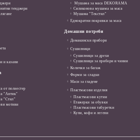
нджери
Мушама за маса DEKORAMA
анитни тенджери
Силиконова мушама за маса
алягане
Мушама "Текстил"
Еднократни покривки за маса
Домашни потреби
Домакински прибори
вета
Сушилници
Сушилници за дрехи
Сушилници за прибори и чинии
и и казани
Колички за багаж
а
Форми за сладки
Маси за гладене
а от полиестер
Пластмасови изделия
са "Антик"
Пластмасови кутии
са "Стил"
Етажерки за обувки
ови мотиви
Пластмасови табуретки
Купи, кофи и легени