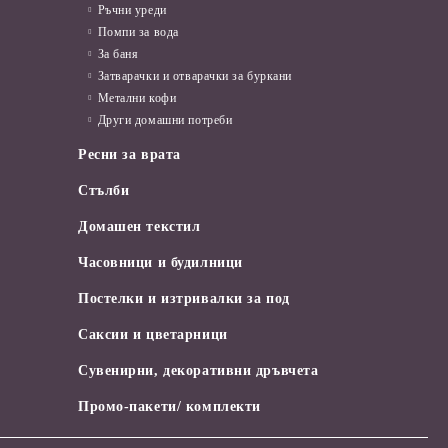
Ръчни уреди
Помпи за вода
За баня
Затварачки и отварачки за буркани
Метални кофи
Други домашни потреби
Ресни за врата
Стълби
Домашен текстил
Часовници и будилници
Постелки и изтривалки за под
Саксии и цветарници
Сувенирни, декоративни дръвчета
Промо-пакети/ комплекти