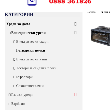
Начало
Уреди з
КАТЕГОРИИ
Уреди за дома
Електрически уреди
Електрически скари
Готварски печки
Електрически кани
Тостери и сандвич преси
Бързовари
Сокоизтисквачки
Газови уреди
Газови котлони без защита
Барбекю