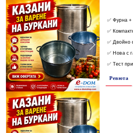
✅ Фурна + 
✅ Компакт
✅ Двойно 
✅ Нова с г
✅ Тест при
Ревюта