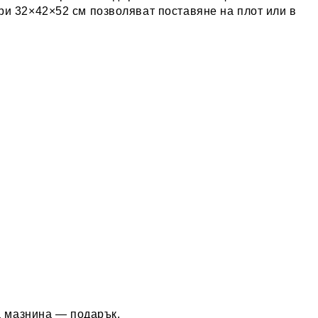
ри 32×42×52 см позволяват поставяне на плот или в
а мазнина — подарък.