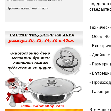
поддържа в
Промо-пакети/ комплекти
Пластмасови табуретки
За баня
стандартно
Купи, кофи и легени
Затварачки и отварачки за буркани
Метални кофи
Технически
Други домашни потреби
- Обем: 40
- Електрич
- Двойно с
- Размери 
- Вътрешни
- Произход
- Гаранция
В комплект