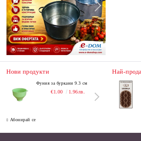
Нови продукти
Най-прод
Фуния за буркани 9.3 см
Поци
€1.00
1.96лв.
Абонирай се