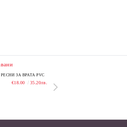
авани
нкован капак 50 см
РЕСНИ ЗА ВРАТА PVC
Поцинкован капак 30 см
ЛЕПЕНКА ЗА МИШ
€6.50
€18.00
12.71лв.
35.20лв.
€5.50
€1.28
10.76лв.
2.50л