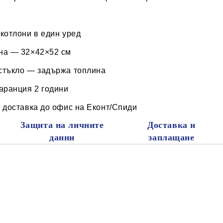
котлони в един уред
на — 32×42×52 см
стъкло — задържа топлина
аранция 2 години
 доставка до офис на Еконт/Спиди
Защита на личните
Доставка и
данни
заплащане