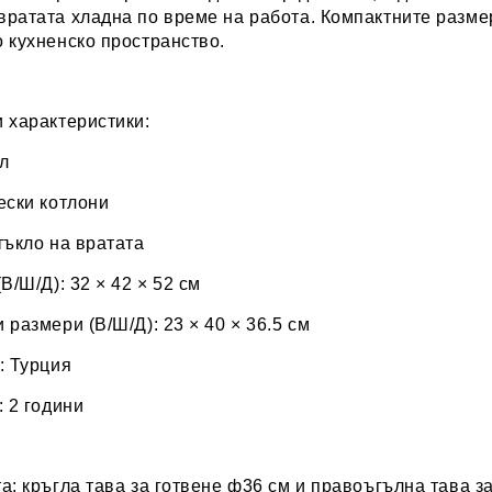
ратата хладна по време на работа. Компактните разме
 кухненско пространство.
 характеристики:
 л
ески котлони
тъкло на вратата
(В/Ш/Д): 32 × 42 × 52 см
 размери (В/Ш/Д): 23 × 40 × 36.5 см
: Турция
: 2 години
а: кръгла тава за готвене ф36 см и правоъгълна тава з