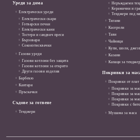
Уреди за дома
Неръждаеми те
Керамични и гр
Електрически уреди
Тенджери под н
Електрически скари
Тигани
Готварски печки
Касероли
Електрически кани
Тави
Тостери и сандвич преси
Бързовари
Чайници
Сокоизтисквачки
Купи, шоли, джез
Газови уреди
Казани
Газови котлони без защита
Капаци за тенджер
Газови котлони за открито
Други газови изделия
Покривки за мас
Барбекю
Покривки от плат
Кантари
Покривки за мас
Пръскачки
Покривки за ма
Покривки за ма
Съдове за готвене
Покривки с бит
Тенджери
Мушама за маса