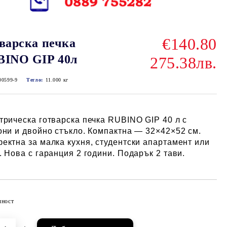
€140.80
варска печка
BINO GIP 40л
275.38лв.
00599-9
Тегло:
11.000
кг
трическа готварска печка RUBINO GIP 40 л с
они и двойно стъкло. Компактна — 32×42×52 см.
ектна за малка кухня, студентски апартамент или
. Нова с гаранция 2 години. Подарък 2 тави.
чност
Добави в желани