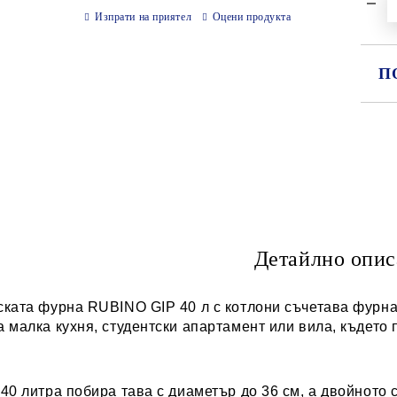
Изпрати на приятел
Оцени продукта
П
СА
Ни
Детайлно опис
ката фурна RUBINO GIP 40 л с котлони съчетава фурна
 малка кухня, студентски апартамент или вила, където 
40 литра побира тава с диаметър до 36 см, а двойното