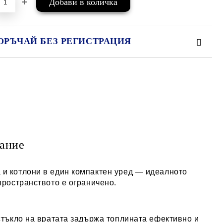
ОРЪЧАЙ БЕЗ РЕГИСТРАЦИЯ
МО ПОПЪЛНЕТЕ 2 ПОЛЕТА
е ще се свържем с вас в рамките на работния ден.
ание
 и котлони в един компактен уред — идеалното
пространството е ограничено.
 стъкло на вратата задържа топлината ефективно и