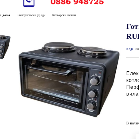
а дома
Електрически уреди
Готварски печки
Гот
RU
Код:
00
Елек
котл
Перф
вила
В нали