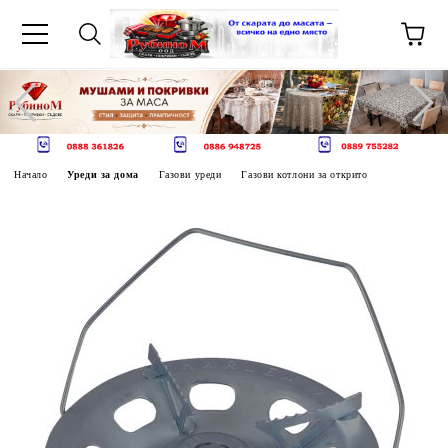
Начало
Уреди за дома
Газови уреди
Газови котлони за открито