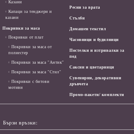
Казани
Ресни за врата
Капаци за тенджери и
казани
Стълби
Покривки за маса
Домашен текстил
Покривки от плат
Часовници и будилници
Покривки за маса от
Постелки и изтривалки за
полиестер
под
Покривки за маса "Антик"
Саксии и цветарници
Покривки за маса "Стил"
Сувенирни, декоративни
Покривки с битови
дръвчета
мотиви
Промо-пакети/ комплекти
Бързи връзки: