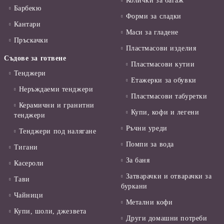
Колички за багаж
Барбекю
Форми за сладки
Кантари
Маси за гладене
Пръскачки
Пластмасови изделия
Съдове за готвене
Пластмасови кутии
Тенджери
Етажерки за обувки
Неръждаеми тенджери
Пластмасови табуретки
Керамични и гранитни
Купи, кофи и легени
тенджери
Ръчни уреди
Тенджери под налягане
Помпи за вода
Тигани
За баня
Касероли
Затварачки и отварачки за
Тави
буркани
Чайници
Метални кофи
Купи, шоли, джезвета
Други домашни потреби