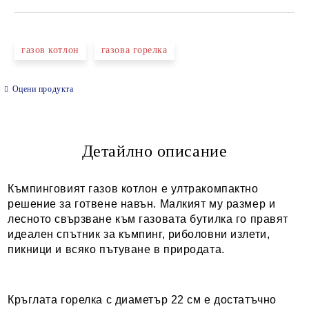
САМО ПОПЪЛНЕТЕ 2 ПОЛЕТА
газов котлон
газова горелка
Оцени продукта
Ние ще се свържем с вас в рамките на работния ден.
Детайлно описание
Къмпинговият газов котлон е ултракомпактно
решение за готвене навън. Малкият му размер и
лесното свързване към газовата бутилка го правят
идеален спътник за къмпинг, риболовни излети,
пикници и всяко пътуване в природата.
Кръглата горелка с диаметър 22 см е достатъчно