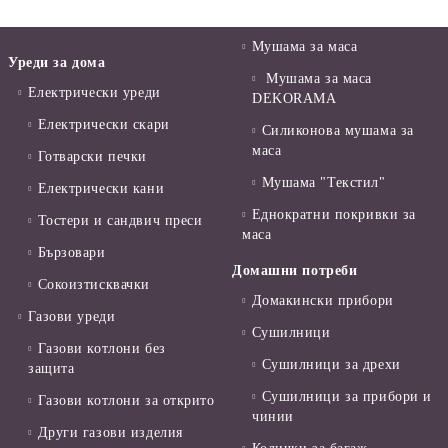
Мушама за маса
Уреди за дома
Мушама за маса
Електрически уреди
DEKORAMA
Електрически скари
Силиконова мушама за
маса
Готварски печки
Мушама "Текстил"
Електрически кани
Еднократни покривки за
Тостери и сандвич преси
маса
Бързовари
Домашни потреби
Сокоизтисквачки
Домакински прибори
Газови уреди
Сушилници
Газови котлони без
Сушилници за дрехи
защита
Сушилници за прибори и
Газови котлони за открито
чинии
Други газови изделия