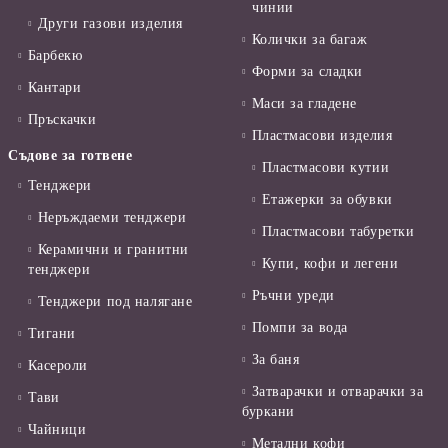
чинии
Други газови изделия
Колички за багаж
Барбекю
Форми за сладки
Кантари
Маси за гладене
Пръскачки
Пластмасови изделия
Съдове за готвене
Пластмасови кутии
Тенджери
Етажерки за обувки
Неръждаеми тенджери
Пластмасови табуретки
Керамични и гранитни
Купи, кофи и легени
тенджери
Ръчни уреди
Тенджери под налягане
Помпи за вода
Тигани
За баня
Касероли
Затварачки и отварачки за
Тави
буркани
Чайници
Метални кофи