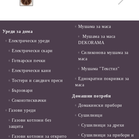
Мушама за маса
Уреди за дома
Мушама за маса
Електрически уреди
DEKORAMA
Електрически скари
Силиконова мушама за
маса
Готварски печки
Мушама "Текстил"
Електрически кани
Еднократни покривки за
Тостери и сандвич преси
маса
Бързовари
Домашни потреби
Сокоизтисквачки
Домакински прибори
Газови уреди
Сушилници
Газови котлони без
Сушилници за дрехи
защита
Сушилници за прибори и
Газови котлони за открито