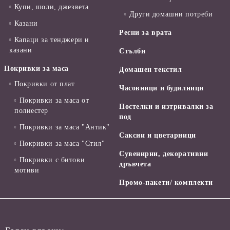
Купи, шоли, джезвета
Други домашни потреби
Казани
Ресни за врата
Капаци за тенджери и
казани
Стълби
Покривки за маса
Домашен текстил
Покривки от плат
Часовници и будилници
Покривки за маса от
Постелки и изтривалки за
полиестер
под
Покривки за маса "Антик"
Саксии и цветарници
Покривки за маса "Стил"
Сувенирни, декоративни
Покривки с битови
дръвчета
мотиви
Промо-пакети/ комплекти