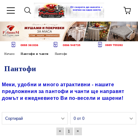
Начало
Пантофи и чанти
Пантофи
Пантофи
Меки, удобни и много атрактивни - нашите
предложения за пантофи и чанти ще направят
домът и ежедневието Ви по-весели и шарени!
«
»
1