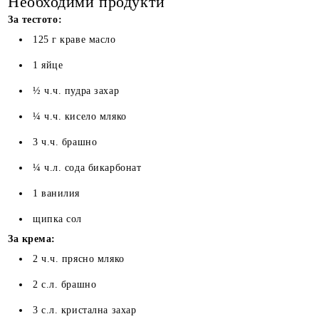
Необходими продукти
За тестото:
125 г краве масло
1 яйце
½ ч.ч. пудра захар
¼ ч.ч. кисело мляко
3 ч.ч. брашно
¼ ч.л. сода бикарбонат
1 ванилия
щипка сол
За крема:
2 ч.ч. прясно мляко
2 с.л. брашно
3 с.л. кристална захар