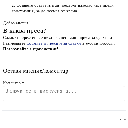
Оставете орехчетата да престоят няколко часа преди
консумация, за да поемат от крема.
Добър апетит!
В каква преса?
Сладките орехчета се пекат в специална преса за орехчета.
Разгледайте
формите и пресите за сладки
в e-domshop.com.
Пазарувайте с удоволствие!
Остави мнение/коментар
Коментар:
*
«
1
»