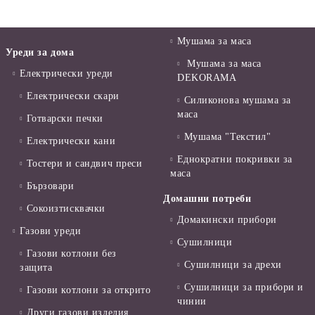
Мушама за маса
Уреди за дома
Мушама за маса
Електрически уреди
DEKORAMA
Електрически скари
Силиконова мушама за
маса
Готварски печки
Мушама "Текстил"
Електрически кани
Еднократни покривки за
Тостери и сандвич преси
маса
Бързовари
Домашни потреби
Сокоизтисквачки
Домакински прибори
Газови уреди
Сушилници
Газови котлони без
Сушилници за дрехи
защита
Сушилници за прибори и
Газови котлони за открито
чинии
Други газови изделия