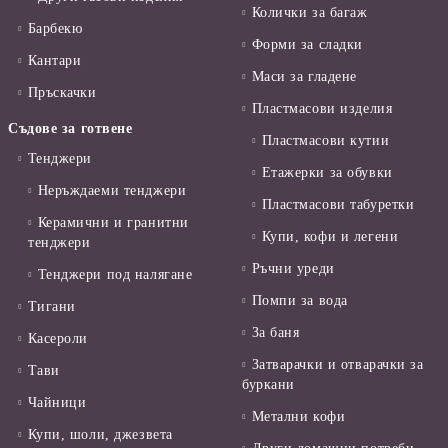
Колички за багаж
Барбекю
Форми за сладки
Кантари
Маси за гладене
Пръскачки
Пластмасови изделия
Съдове за готвене
Пластмасови кутии
Тенджери
Етажерки за обувки
Неръждаеми тенджери
Пластмасови табуретки
Керамични и гранитни
Купи, кофи и легени
тенджери
Ръчни уреди
Тенджери под налягане
Помпи за вода
Тигани
За баня
Касероли
Затварачки и отварачки за
Тави
буркани
Чайници
Метални кофи
Купи, шоли, джезвета