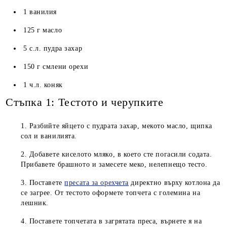
1 ванилия
125 г масло
5 с.л. пудра захар
150 г смлени орехи
1 ч.л. коняк
Стъпка 1: Тестото и черупките
Разбийте яйцето с пудрата захар, мекото масло, щипка
сол и ванилията.
Добавете киселото мляко, в което сте погасили содата.
Прибавете брашното и замесете меко, нелепнещо тесто.
Поставете
пресата за орехчета
директно върху котлона да
се загрее. От тестото оформете топчета с големина на
лешник.
Поставете топчетата в загрятата преса, върнете я на