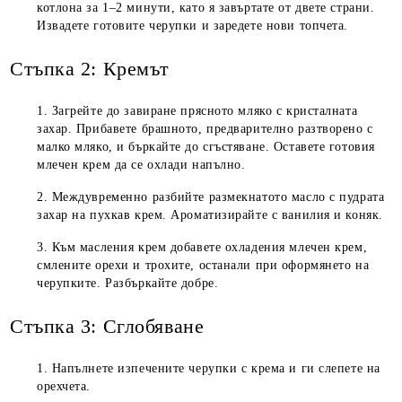
котлона за 1–2 минути, като я завъртате от двете страни.
Извадете готовите черупки и заредете нови топчета.
Стъпка 2: Кремът
Загрейте до завиране прясното мляко с кристалната
захар. Прибавете брашното, предварително разтворено с
малко мляко, и бъркайте до сгъстяване. Оставете готовия
млечен крем да се охлади напълно.
Междувременно разбийте размекнатото масло с пудрата
захар на пухкав крем. Ароматизирайте с ванилия и коняк.
Към масления крем добавете охладения млечен крем,
смлените орехи и трохите, останали при оформянето на
черупките. Разбъркайте добре.
Стъпка 3: Сглобяване
Напълнете изпечените черупки с крема и ги слепете на
орехчета.