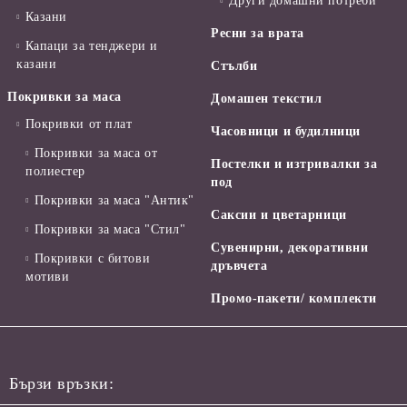
Други домашни потреби
Казани
Ресни за врата
Капаци за тенджери и
казани
Стълби
Покривки за маса
Домашен текстил
Покривки от плат
Часовници и будилници
Покривки за маса от
Постелки и изтривалки за
полиестер
под
Покривки за маса "Антик"
Саксии и цветарници
Покривки за маса "Стил"
Сувенирни, декоративни
Покривки с битови
дръвчета
мотиви
Промо-пакети/ комплекти
Бързи връзки: