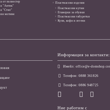
а от полиестер
Пластмасови изделия
са "Антик"
Пластмасови кутии
са "Стил"
Етажерки за обувки
ови мотиви
Пластмасови табуретки
Купи, кофи и легени
Информация за контакти:
Имейл:
office@e-domshop.c
ловия
Телефон:
0888 361826
лащане
Телефон:
0886 948725
дукт
Ние работим с