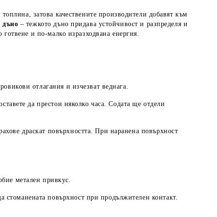
а топлина, затова качествените производители добавят към
 дъно
– тежкото дъно придава устойчивост и разпределя и
 готвене и по-малко изразходвана енергия.
аровикови отлагания и изчезват веднага.
оставете да престои няколко часа. Содата ще отдели
прахове драскат повърхността. При наранена повърхност
добие метален привкус.
да стоманената повърхност при продължителен контакт.