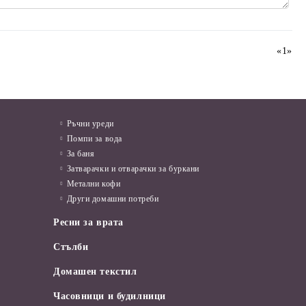
«
1
»
Ръчни уреди
Помпи за вода
За баня
Затварачки и отварачки за буркани
Метални кофи
Други домашни потреби
Ресни за врата
Стълби
Домашен текстил
Часовници и будилници