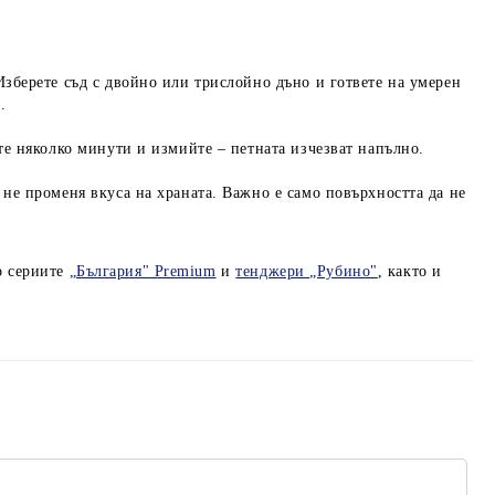
Изберете съд с двойно или трислойно дъно и гответе на умерен
.
ете няколко минути и измийте – петната изчезват напълно.
 не променя вкуса на храната. Важно е само повърхността да не
о сериите
„България" Premium
и
тенджери „Рубино"
, както и