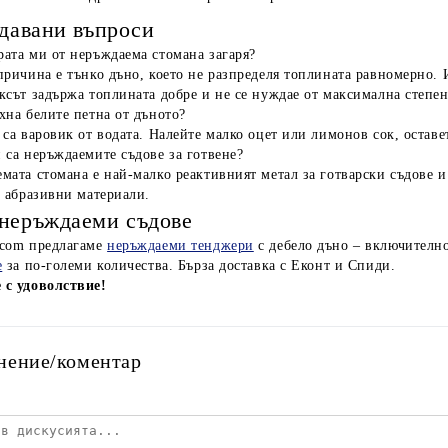
адавани въпроси
ата ми от неръждаема стомана загаря?
причина е тънко дъно, което не разпределя топлината равномерно. 
ксът задържа топлината добре и не се нуждае от максимална степен
хна белите петна от дъното?
 са варовик от водата. Налейте малко оцет или лимонов сок, остав
 са неръждаемите съдове за готвене?
мата стомана е най-малко реактивният метал за готварски съдове и
с абразивни материали.
неръждаеми съдове
.com предлагаме
неръждаеми тенджери
с дебело дъно – включителн
е
за по-големи количества. Бърза доставка с Еконт и Спиди.
 с удоволствие!
нение/коментар