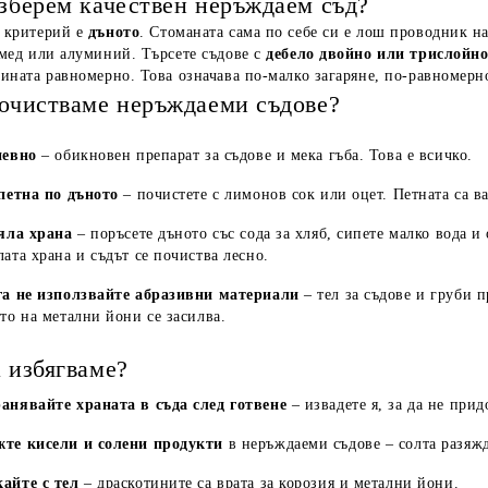
изберем качествен неръждаем съд?
 критерий е
дъното
. Стоманата сама по себе си е лош проводник н
мед или алуминий. Търсете съдове с
дебело двойно или трислойно
ината равномерно. Това означава по-малко загаряне, по-равномерно
почистваме неръждаеми съдове?
невно
– обикновен препарат за съдове и мека гъба. Това е всичко.
петна по дъното
– почистете с лимонов сок или оцет. Петната са в
яла храна
– поръсете дъното със сода за хляб, сипете малко вода и 
ата храна и съдът се почиства лесно.
а не използвайте абразивни материали
– тел за съдове и груби 
то на метални йони се засилва.
 избягваме?
анявайте храната в съда след готвене
– извадете я, за да не при
жте кисели и солени продукти
в неръждаеми съдове – солта разяж
айте с тел
– драскотините са врата за корозия и метални йони.