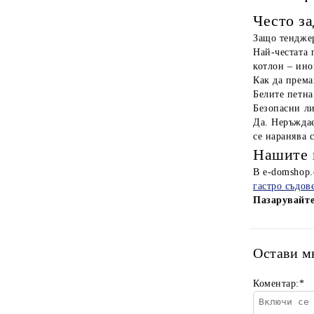
Често з
Защо тенджер
Най-честата 
котлон – ино
Как да према
Белите петна
Безопасни ли
Да. Неръждае
се наранява 
Нашите 
В e-domshop
гастро съдов
Пазарувайте
Остави м
Коментар:
*