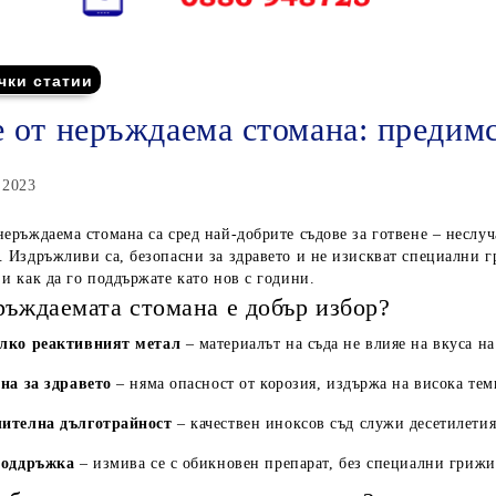
чки статии
 от неръждаема стомана: предимс
 2023
неръждаема стомана са сред най-добрите съдове за готвене – неслу
. Издръжливи са, безопасни за здравето и не изискват специални гр
 и как да го поддържате като нов с години.
ръждаемата стомана е добър избор?
лко реактивният метал
– материалът на съда не влияе на вкуса на
на за здравето
– няма опасност от корозия, издържа на висока тем
ителна дълготрайност
– качествен иноксов съд служи десетилетия
поддръжка
– измива се с обикновен препарат, без специални грижи