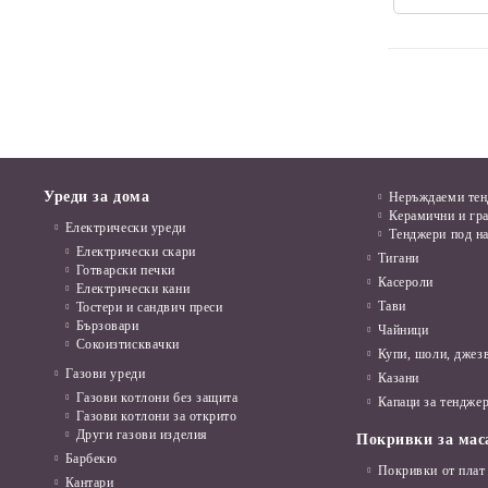
Уреди за дома
Неръждаеми те
Керамични и гр
Електрически уреди
Тенджери под н
Електрически скари
Тигани
Готварски печки
Касероли
Електрически кани
Тави
Тостери и сандвич преси
Бързовари
Чайници
Сокоизтисквачки
Купи, шоли, джез
Газови уреди
Казани
Газови котлони без защита
Капаци за тенджер
Газови котлони за открито
Други газови изделия
Покривки за мас
Барбекю
Покривки от плат
Кантари