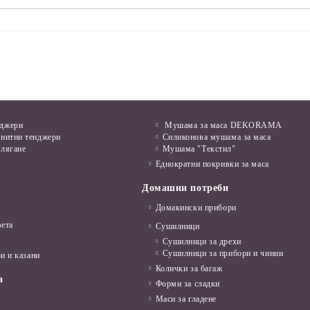
нджери
Мушама за маса DEKORAMA
анитни тенджери
Силиконова мушама за маса
алягане
Мушама "Текстил"
Еднократни покривки за маса
Домашни потреби
Домакински прибори
вета
Сушилници
Сушилници за дрехи
Сушилници за прибори и чинии
и и казани
Колички за багаж
а
Форми за сладки
Маси за гладене