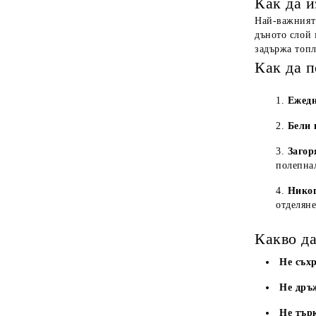
Как да 
Най-важният
дъното слой 
задържа топл
Как да 
Ежед
Бели 
Загор
полепнал
Никог
отделяне
Какво да
Не съхр
Не дръ
Не търк