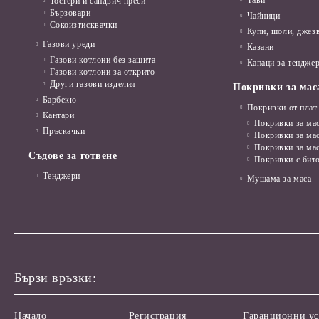
Тави
Тостери и сандвич преси
Бързовари
Чайници
Сокоизтисквачки
Купи, шоли, джез
Газови уреди
Казани
Газови котлони без защита
Капаци за тенджер
Газови котлони за открито
Други газови изделия
Покривки за мас
Барбекю
Покривки от плат
Кантари
Покривки за мас
Пръскачки
Покривки за ма
Покривки за ма
Съдове за готвене
Покривки с бит
Тенджери
Мушама за маса
Бързи връзки:
Начало
Регистрация
Гаранционни ус