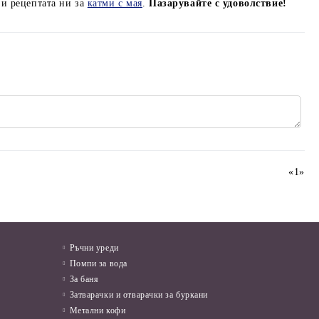
 и рецептата ни за
катми с мая
.
Пазарувайте с удоволствие!
«
1
»
Ръчни уреди
Помпи за вода
За баня
Затварачки и отварачки за буркани
Метални кофи