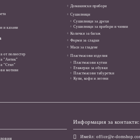
Домакински прибори
вета
Сушилници
Сушилници за дрехи
Сушилници за прибори и чинии
и и казани
Колички за багаж
а
Форми за сладки
Маси за гладене
а от полиестер
Пластмасови изделия
са "Антик"
Пластмасови кутии
са "Стил"
Етажерки за обувки
ови мотиви
Пластмасови табуретки
Купи, кофи и легени
Информация за контакти:
Имейл:
office@e-domshop.c
ловия