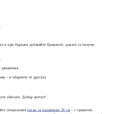
.
та и при бъркане добавяйте брашното, докато се получи
.
и движения.
ама – и обърнете от другата.
.
вото обичате. Добър апетит!
айте специалния
тиган за палачинки 26 см
– с гранитно