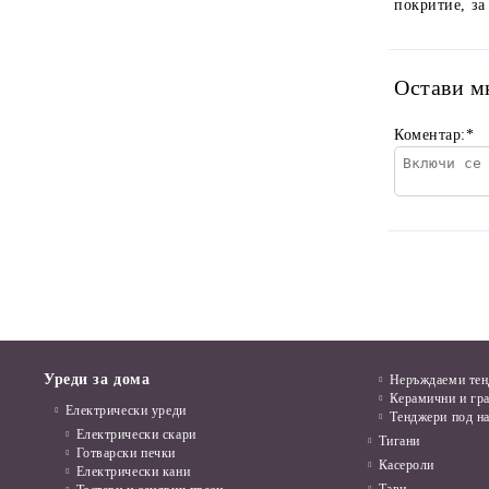
покритие, за
Остави м
Коментар:
*
Уреди за дома
Неръждаеми те
Керамични и гр
Електрически уреди
Тенджери под н
Електрически скари
Тигани
Готварски печки
Касероли
Електрически кани