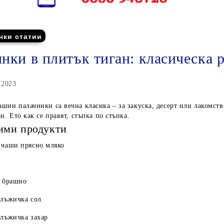
чки статии
нки в плитък тиган: класическа р
 2023
шни палачинки са вечна класика – за закуска, десерт или лакомство
н. Ето как се правят, стъпка по стъпка.
ими продукти
 чаши прясно мляко
. брашно
 лъжичка сол
 лъжичка захар