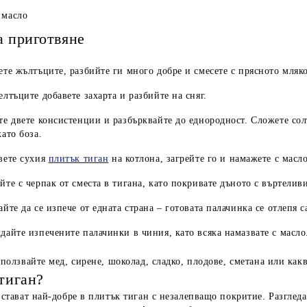
 масло
а приготвяне
ете жълтъците, разбийте ги много добре и смесете с прясното мляко
елтъците добавете захарта и разбийте на сняг.
те двете консистенции и разбърквайте до еднородност. Сложете сол
като боза.
вете сухия
плитък тиган
на котлона, загрейте го и намажете с масло
йте с черпак от сместа в тигана, като покривате дъното с въртелив
айте да се изпече от едната страна – готовата палачинка се отлепя с
дайте изпечените палачинки в чиния, като всяка намазвате с масло
ползвайте мед, сирене, шоколад, сладко, плодове, сметана или как
тиган?
стават най-добре в плитък тиган с незалепващо покритие. Разглед