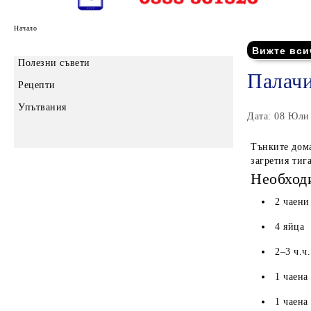
Начало
Вижте вси
Полезни съвети
Палачи
Рецепти
Упътвания
Дата: 08 Юли
Тънките дома
загретия тига
Необход
2 чаени
4 яйца
2–3 ч.ч
1 чаена
1 чаена