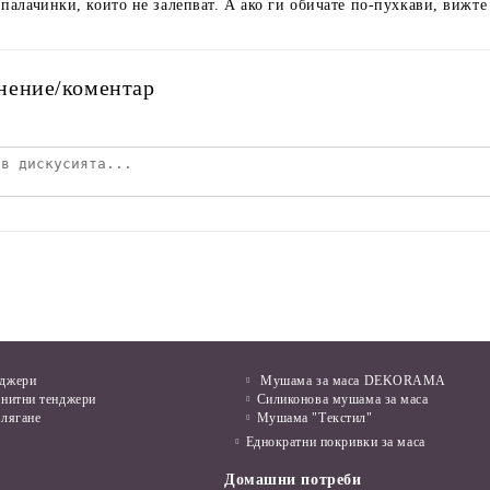
 палачинки, които не залепват. А ако ги обичате по-пухкави, вижте
нение/коментар
нджери
Мушама за маса DEKORAMA
анитни тенджери
Силиконова мушама за маса
алягане
Мушама "Текстил"
Еднократни покривки за маса
Домашни потреби