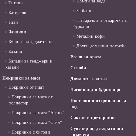
Помпи за вода
Тигани
За баня
Касероли
Затварачки и отварачки за
Тави
буркани
Чайници
Метални кофи
Купи, шоли, джезвета
Други домашни потреби
Казани
Ресни за врата
Капаци за тенджери и
казани
Стълби
Покривки за маса
Домашен текстил
Покривки от плат
Часовници и будилници
Покривки за маса от
Постелки и изтривалки за
полиестер
под
Покривки за маса "Антик"
Саксии и цветарници
Покривки за маса "Стил"
Сувенирни, декоративни
Покривки с битови
дръвчета