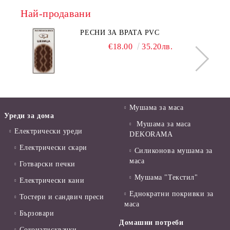
Най-продавани
РЕСНИ ЗА ВРАТА PVC
€18.00
35.20лв.
Мушама за маса
Уреди за дома
Мушама за маса
Електрически уреди
DEKORAMA
Електрически скари
Силиконова мушама за
маса
Готварски печки
Мушама "Текстил"
Електрически кани
Еднократни покривки за
Тостери и сандвич преси
маса
Бързовари
Домашни потреби
Сокоизтисквачки