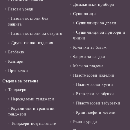
Домакински прибори
Газови уреди
Сушилници
Газови котлони без
Сушилници за дрехи
защита
Сушилници за прибори и
Газови котлони за открито
чинии
Други газови изделия
Колички за багаж
Барбекю
Форми за сладки
Кантари
Маси за гладене
Пръскачки
Пластмасови изделия
Съдове за готвене
Пластмасови кутии
Тенджери
Етажерки за обувки
Неръждаеми тенджери
Пластмасови табуретки
Керамични и гранитни
Купи, кофи и легени
тенджери
Ръчни уреди
Тенджери под налягане