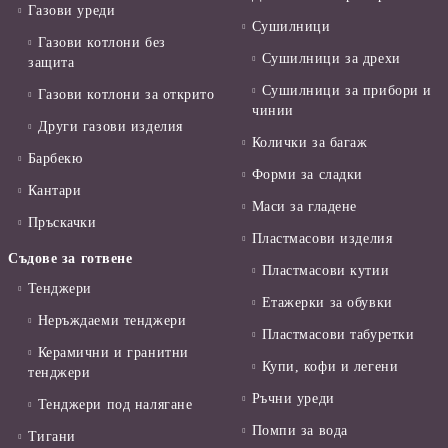
Газови уреди
Сушилници
Газови котлони без
Сушилници за дрехи
защита
Сушилници за прибори и
Газови котлони за открито
чинии
Други газови изделия
Колички за багаж
Барбекю
Форми за сладки
Кантари
Маси за гладене
Пръскачки
Пластмасови изделия
Съдове за готвене
Пластмасови кутии
Тенджери
Етажерки за обувки
Неръждаеми тенджери
Пластмасови табуретки
Керамични и гранитни
Купи, кофи и легени
тенджери
Ръчни уреди
Тенджери под налягане
Помпи за вода
Тигани