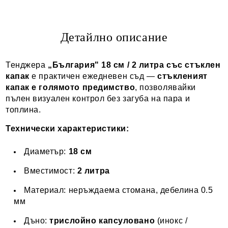
Детайлно описание
Ние ще се свържем с вас в рамките на работния ден.
Тенджера
„България" 18 см / 2 литра със стъклен
капак
е практичен ежедневен съд —
стъкленият
капак е голямото предимство
, позволявайки
пълен визуален контрол без загуба на пара и
топлина.
Технически характеристики:
Диаметър:
18 см
Вместимост:
2 литра
Материал: неръждаема стомана, дебелина 0.5
мм
Дъно:
трислойно капсуловано
(инокс /