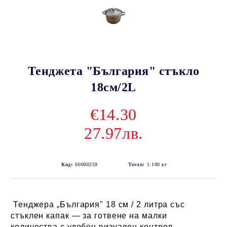
Тенджета "България" стъкло
18см/2L
€14.30
27.97лв.
Код:
00000259
Тегло:
1.100
кг
Тенджера „България" 18 см / 2 литра със
стъклен капак — за готвене на малки
количества с удобен визуален контрол.