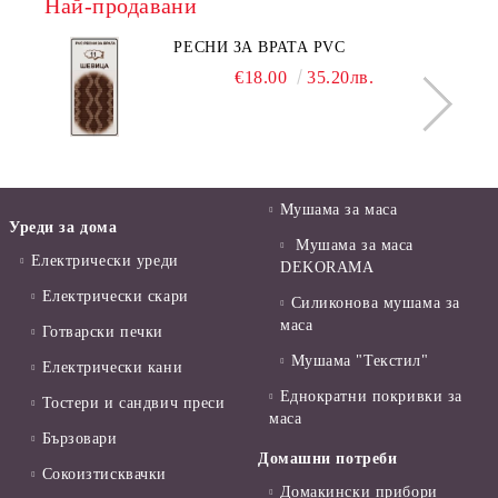
Най-продавани
РЕСНИ ЗА ВРАТА PVC
€18.00
35.20лв.
Мушама за маса
Уреди за дома
Мушама за маса
Електрически уреди
DEKORAMA
Електрически скари
Силиконова мушама за
маса
Готварски печки
Мушама "Текстил"
Електрически кани
Еднократни покривки за
Тостери и сандвич преси
маса
Бързовари
Домашни потреби
Сокоизтисквачки
Домакински прибори