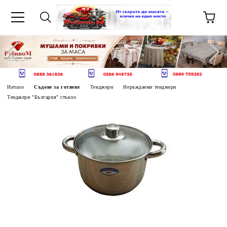
Начало
Съдове за готвене
Тенджери
Неръждаеми тенджери
Тенджери "България" стъкло