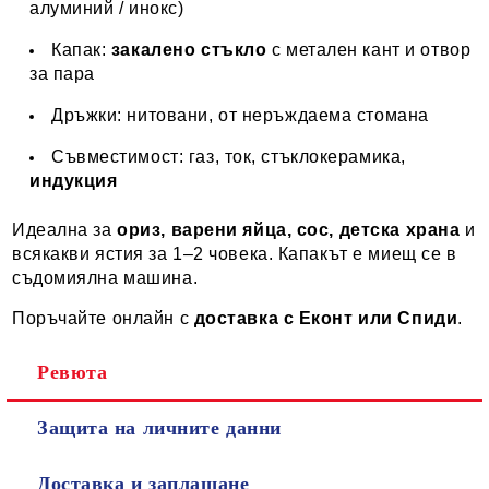
алуминий / инокс)
Капак:
закалено стъкло
с метален кант и отвор
за пара
Дръжки: нитовани, от неръждаема стомана
Съвместимост: газ, ток, стъклокерамика,
индукция
Идеална за
ориз, варени яйца, сос, детска храна
и
всякакви ястия за 1–2 човека. Капакът е миещ се в
съдомиялна машина.
Поръчайте онлайн с
доставка с Еконт или Спиди
.
Ревюта
Защита на личните данни
Доставка и заплащане