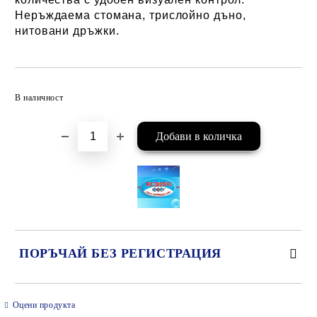
Неръждаема стомана, трислойно дъно,
нитовани дръжки.
Добави в желани
В наличност
ПОРЪЧАЙ БЕЗ РЕГИСТРАЦИЯ
САМО ПОПЪЛНЕТЕ 2 ПОЛЕТА
Оцени продукта