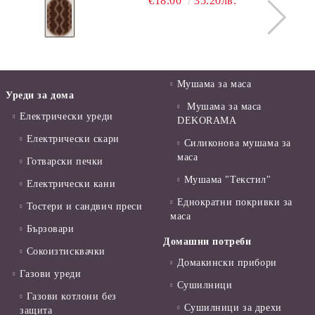
€18.00
35.20лв.
Мушама за маса
Уреди за дома
Мушама за маса
Електрически уреди
DEKORAMA
Електрически скари
Силиконова мушама за
маса
Готварски печки
Мушама "Текстил"
Електрически кани
Еднократни покривки за
Тостери и сандвич преси
маса
Бързовари
Домашни потреби
Сокоизтисквачки
Домакински прибори
Газови уреди
Сушилници
Газови котлони без
Сушилници за дрехи
защита