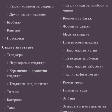
Сушилници за прибори и
Газови котлони за открито
чинии
Други газови изделия
Колички за багаж
Барбекю
Форми за сладки
Кантари
Маси за гладене
Пръскачки
Пластмасови изделия
Съдове за готвене
Пластмасови кутии
Тенджери
Етажерки за обувки
Неръждаеми тенджери
Пластмасови табуретки
Керамични и гранитни
Купи, кофи и легени
тенджери
Ръчни уреди
Тенджери под налягане
Помпи за вода
Тигани
За баня
Касероли
Затварачки и отварачки за
Тави
буркани