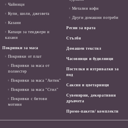
Чайници
Метални кофи
Купи, шоли, джезвета
Други домашни потреби
Казани
Ресни за врата
Капаци за тенджери и
казани
Стълби
Покривки за маса
Домашен текстил
Покривки от плат
Часовници и будилници
Покривки за маса от
Постелки и изтривалки за
полиестер
под
Покривки за маса "Антик"
Саксии и цветарници
Покривки за маса "Стил"
Сувенирни, декоративни
Покривки с битови
дръвчета
мотиви
Промо-пакети/ комплекти