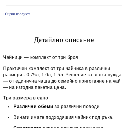
САМО ПОПЪЛНЕТЕ 2 ПОЛЕТА
Оцени продукта
Детайлно описание
Ние ще се свържем с вас в рамките на работния ден.
Чайници — комплект от три броя
Практичен комплект от три чайника в различни
размери -
0.75л, 1.0л, 1.5л
. Решение за всяка нужда
— от единична чаша до семейно приготвяне на чай
— на изгодна пакетна цена.
Три размера в едно
Различни обеми
за различни поводи.
Винаги имате подходящия чайник под ръка.