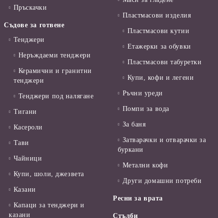
Пръскачки
Пластмасови изделия
Съдове за готвене
Пластмасови кутии
Тенджери
Етажерки за обувки
Неръждаеми тенджери
Пластмасови табуретки
Керамични и гранитни
Купи, кофи и легени
тенджери
Ръчни уреди
Тенджери под налягане
Помпи за вода
Тигани
За баня
Касероли
Затварачки и отварачки за
Тави
буркани
Чайници
Метални кофи
Купи, шоли, джезвета
Други домашни потреби
Казани
Ресни за врата
Капаци за тенджери и
казани
Стълби