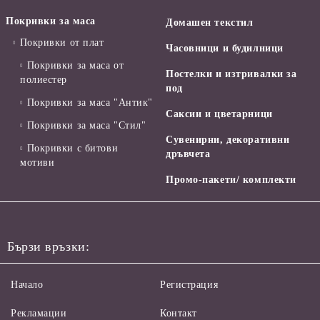
Покривки за маса
Домашен текстил
Покривки от плат
Часовници и будилници
Покривки за маса от
Постелки и изтривалки за
полиестер
под
Покривки за маса "Антик"
Саксии и цветарници
Покривки за маса "Стил"
Сувенирни, декоративни
Покривки с битови
дръвчета
мотиви
Промо-пакети/ комплекти
Бързи връзки:
Начало
Регистрация
Рекламации
Контакт