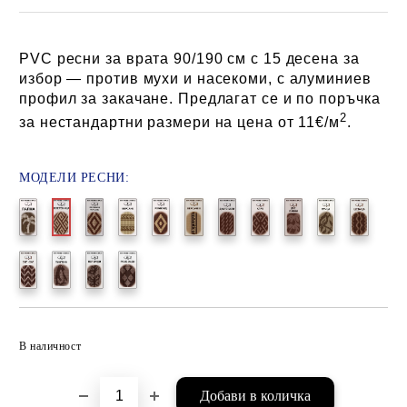
PVC ресни за врата 90/190 см с 15 десена за
избор — против мухи и насекоми, с алуминиев
профил за закачане. Предлагат се и по поръчка
2
за нестандартни размери на цена от 11€/м
.
МОДЕЛИ РЕСНИ:
Добави в желани
В наличност