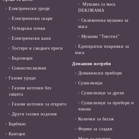
Мушама за маса
Електрически уреди
DEKORAMA
Електрически скари
Силиконова мушама за
маса
Готварски печки
Мушама "Текстил"
Електрически кани
Еднократни покривки за
Тостери и сандвич преси
маса
Бързовари
Домашни потреби
Сокоизтисквачки
Домакински прибори
Газови уреди
Сушилници
Газови котлони без
Сушилници за дрехи
защита
Сушилници за прибори и
Газови котлони за открито
чинии
Други газови изделия
Колички за багаж
Барбекю
Форми за сладки
Кантари
Маси за гладене