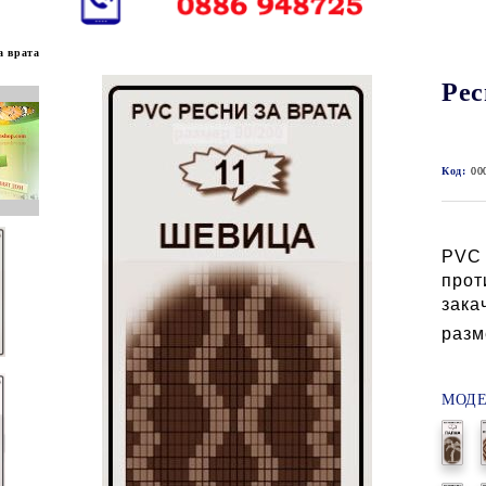
а врата
Рес
Код:
00
PVC 
прот
зака
разм
МОДЕ