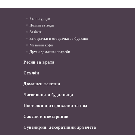
Ръчни уреди
Помпи за вода
За баня
Затварачки и отварачки за буркани
Метални кофи
Други домашни потреби
Ресни за врата
Стълби
Домашен текстил
Часовници и будилници
Постелки и изтривалки за под
Саксии и цветарници
Сувенирни, декоративни дръвчета