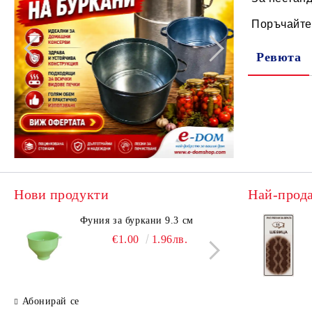
Поръчайте 
Ревюта
Нови продукти
Най-прод
Фуния за буркани 9.3 см
Поци
€1.00
1.96лв.
Абонирай се