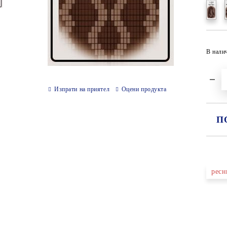
В нали
Изпрати на приятел
Оцени продукта
П
СА
ресн
Ни