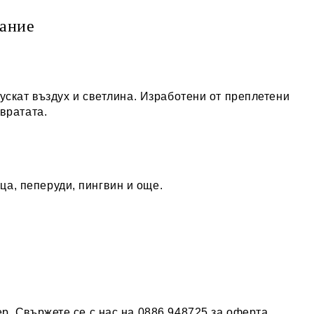
ание
ускат въздух и светлина. Изработени от преплетени
вратата.
ца, пеперуди, пингвин и още.
. Свържете се с нас на 0886 948725 за оферта.