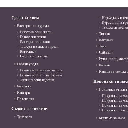
Уреди за дома
Неръждаеми те
Керамични и гр
Електрически уреди
Тенджери под н
Електрически скари
Тигани
Готварски печки
Касероли
Електрически кани
Тави
Тостери и сандвич преси
Бързовари
Чайници
Сокоизтисквачки
Купи, шоли, джез
Газови уреди
Казани
Газови котлони без защита
Капаци за тенджер
Газови котлони за открито
Други газови изделия
Покривки за мас
Барбекю
Покривки от плат
Кантари
Покривки за мас
Пръскачки
Покривки за ма
Покривки за ма
Съдове за готвене
Покривки с бит
Тенджери
Мушама за маса