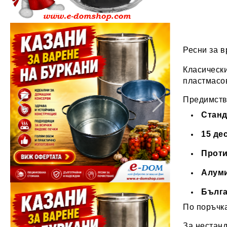
Ресни за 
Класически
пластмасов
Предимст
Станд
15 де
Проти
Алум
Бълга
По поръчк
За нестанд