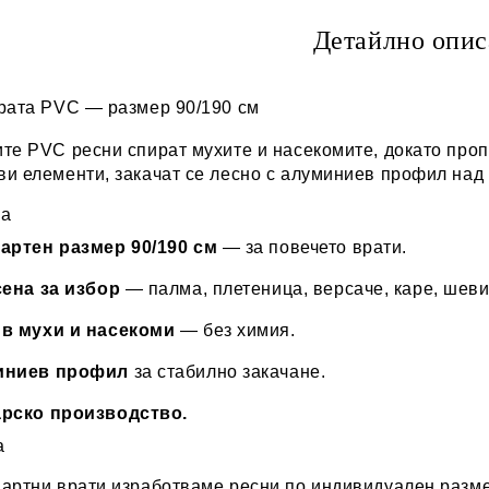
Детайлно опис
врата PVC — размер 90/190 см
те PVC ресни спират мухите и насекомите, докато проп
и елементи, закачат се лесно с алуминиев профил над 
ва
артен размер 90/190 см
— за повечето врати.
сена за избор
— палма, плетеница, версаче, каре, шеви
в мухи и насекоми
— без химия.
иниев профил
за стабилно закачане.
рско производство.
а
артни врати изработваме ресни по индивидуален размер