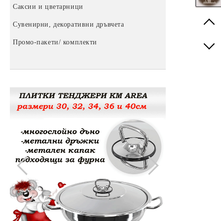
Саксии и цветарници
Пластмасови кутии
Ръчни уреди
Сувенирни, декоративни дръвчета
Етажерки за обувки
Помпи за вода
Prev
Промо-пакети/ комплекти
Пластмасови табуретки
За баня
Next
Купи, кофи и легени
Затварачки и отварачки за буркани
Метални кофи
Други домашни потреби