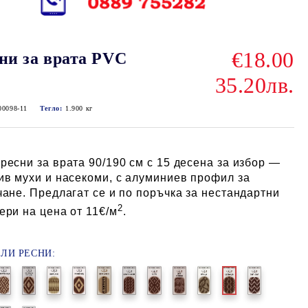
€18.00
ни за врата PVC
35.20лв.
00098-11
Тегло:
1.900
кг
ресни за врата 90/190 см с 15 десена за избор —
ив мухи и насекоми, с алуминиев профил за
чане. Предлагат се и по поръчка за нестандартни
2
ери на цена от 11€/м
.
ЛИ РЕСНИ: