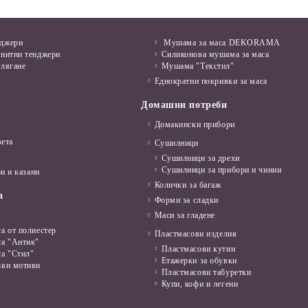
нджери
Мушама за маса DEKORAMA
анитни тенджери
Силиконова мушама за маса
алягане
Мушама "Текстил"
Еднократни покривки за маса
Домашни потреби
Домакински прибори
вета
Сушилници
Сушилници за дрехи
Сушилници за прибори и чинии
и и казани
Колички за багаж
а
Форми за сладки
Маси за гладене
а от полиестер
Пластмасови изделия
са "Антик"
Пластмасови кутии
са "Стил"
Етажерки за обувки
ови мотиви
Пластмасови табуретки
Купи, кофи и легени