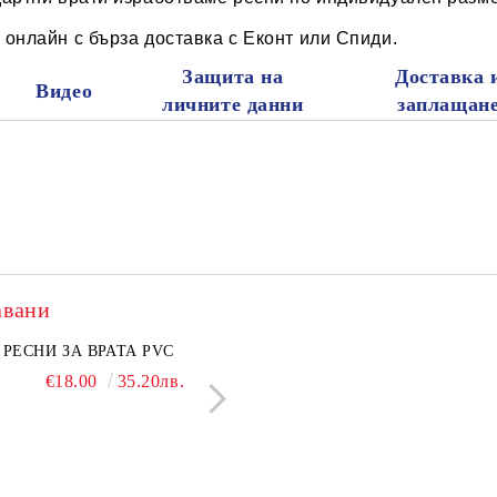
онлайн с бърза доставка с Еконт или Спиди.
Защита на
Доставка 
Видео
личните данни
заплащан
авани
нкован капак 50 см
РЕСНИ ЗА ВРАТА PVC
Поцинкован капак 30 см
ЛЕПЕНКА ЗА МИШ
€6.50
€18.00
12.71лв.
35.20лв.
€5.50
€1.28
10.76лв.
2.50л