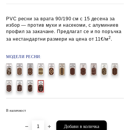
PVC ресни за врата 90/190 см с 15 десена за
избор — против мухи и насекоми, с алуминиев
профил за закачане. Предлагат се и по поръчка
2
за нестандартни размери на цена от 11€/м
.
МОДЕЛИ РЕСНИ:
Добави в желани
В наличност