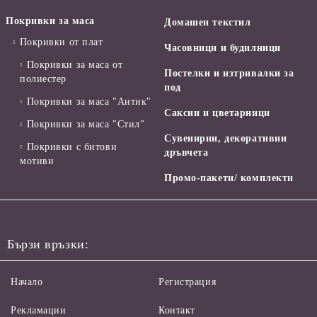
Покривки за маса
Домашен текстил
Покривки от плат
Часовници и будилници
Покривки за маса от
Постелки и изтривалки за
полиестер
под
Покривки за маса "Антик"
Саксии и цветарници
Покривки за маса "Стил"
Сувенирни, декоративни
Покривки с битови
дръвчета
мотиви
Промо-пакети/ комплекти
Бързи връзки:
Начало
Регистрация
Рекламации
Контакт