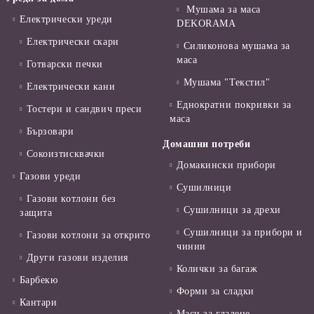
Мушама за маса
Електрически уреди
DEKORAMA
Електрически скари
Силиконова мушама за
маса
Готварски печки
Мушама "Текстил"
Електрически кани
Еднократни покривки за
Тостери и сандвич преси
маса
Бързовари
Домашни потреби
Сокоизтисквачки
Домакински прибори
Газови уреди
Сушилници
Газови котлони без
Сушилници за дрехи
защита
Сушилници за прибори и
Газови котлони за открито
чинии
Други газови изделия
Колички за багаж
Барбекю
Форми за сладки
Кантари
Маси за гладене