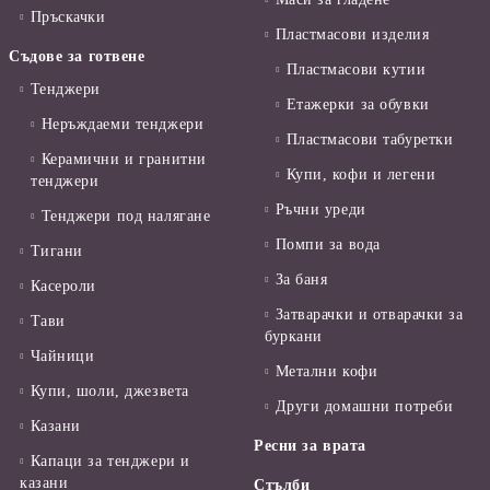
Пръскачки
Пластмасови изделия
Съдове за готвене
Пластмасови кутии
Тенджери
Етажерки за обувки
Неръждаеми тенджери
Пластмасови табуретки
Керамични и гранитни
Купи, кофи и легени
тенджери
Ръчни уреди
Тенджери под налягане
Помпи за вода
Тигани
За баня
Касероли
Затварачки и отварачки за
Тави
буркани
Чайници
Метални кофи
Купи, шоли, джезвета
Други домашни потреби
Казани
Ресни за врата
Капаци за тенджери и
казани
Стълби