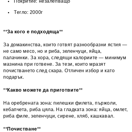
Покритие: незалепващо
Тегло: 2000г
**
За кого е подходяща
**
За домакинства, които готвят разнообразни ястия —
не само месо, но и риба, зеленчуци, яйца,
палачинки. За хора, следящи калориите — минимум
мазнина при готвене. За тези, които мразят
почистването след скара. Отличен избор и като
подарък.
**
Какво можете да приготвите
**
На оребрената зона: пилешки филета, пържоли,
кебапчета, риба цяла. На гладката зона: яйца, омлет,
риба филе, зеленчуци, сирене, хляб, кашкавал.
**
Почистване
**