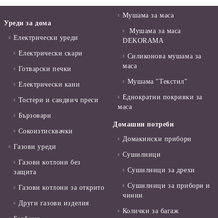
Мушама за маса
Уреди за дома
Мушама за маса
Електрически уреди
DEKORAMA
Електрически скари
Силиконова мушама за
маса
Готварски печки
Мушама "Текстил"
Електрически кани
Еднократни покривки за
Тостери и сандвич преси
маса
Бързовари
Домашни потреби
Сокоизтисквачки
Домакински прибори
Газови уреди
Сушилници
Газови котлони без
Сушилници за дрехи
защита
Сушилници за прибори и
Газови котлони за открито
чинии
Други газови изделия
Колички за багаж