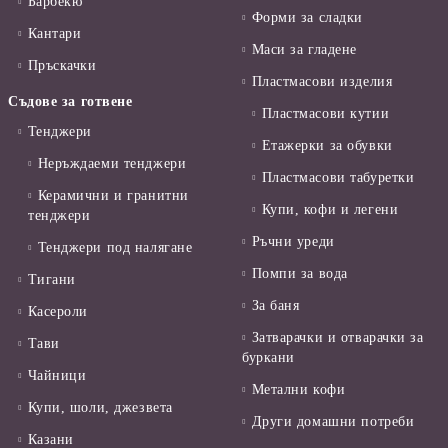
Барбекю
Форми за сладки
Кантари
Маси за гладене
Пръскачки
Пластмасови изделия
Съдове за готвене
Пластмасови кутии
Тенджери
Етажерки за обувки
Неръждаеми тенджери
Пластмасови табуретки
Керамични и гранитни
Купи, кофи и легени
тенджери
Ръчни уреди
Тенджери под налягане
Помпи за вода
Тигани
За баня
Касероли
Затварачки и отварачки за
Тави
буркани
Чайници
Метални кофи
Купи, шоли, джезвета
Други домашни потреби
Казани