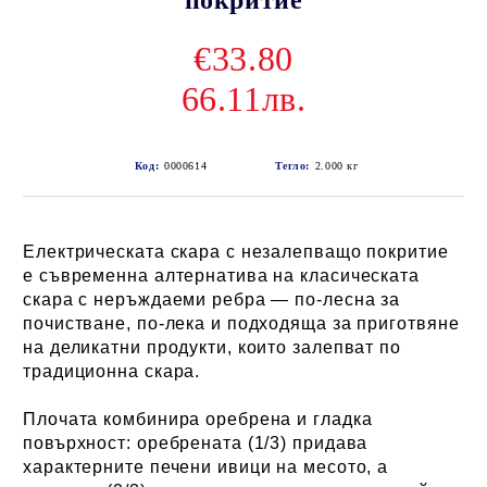
покритие
€33.80
66.11лв.
Код:
0000614
Тегло:
2.000
кг
Електрическата скара с незалепващо покритие
е съвременна алтернатива на класическата
скара с неръждаеми ребра — по-лесна за
почистване, по-лека и подходяща за приготвяне
на деликатни продукти, които залепват по
традиционна скара.
Плочата комбинира оребрена и гладка
повърхност: оребрената (1/3) придава
характерните печени ивици на месото, а