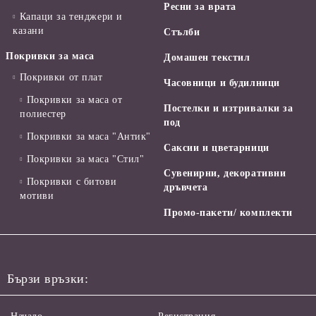
Ресни за врата
Капаци за тенджери и
казани
Стълби
Покривки за маса
Домашен текстил
Покривки от плат
Часовници и будилници
Покривки за маса от
Постелки и изтривалки за
полиестер
под
Покривки за маса "Антик"
Саксии и цветарници
Покривки за маса "Стил"
Сувенирни, декоративни
Покривки с битови
дръвчета
мотиви
Промо-пакети/ комплекти
Бързи връзки: