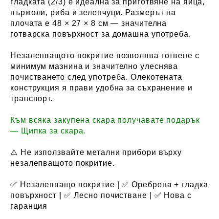
гладката (2/3) е идеална за приготвяне на яйца,
пържоли, риба и зеленчуци. Размерът на
плочата е 48 × 27 × 8 см — значителна
готварска повърхност за домашна употреба.
Незалепващото покритие позволява готвене с
минимум мазнина и значително улеснява
почистването след употреба. Олекотената
конструкция я прави удобна за съхранение и
транспорт.
Към всяка закупена скара получавате подарък
— Щипка за скара.
⚠️ Не използвайте метални прибори върху
незалепващото покритие.
✅ Незалепващо покритие | ✅ Оребрена + гладка
повърхност | ✅ Лесно почистване | ✅ Нова с
гаранция