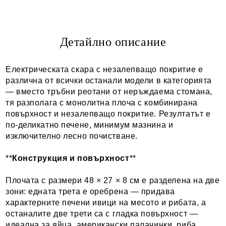
Ние ще се свържем с вас в рамките на работния ден.
Детайлно описание
Електрическата скара с незалепващо покритие е
различна от всички останали модели в категорията
— вместо тръбни реотани от неръждаема стомана,
тя разполага с монолитна плоча с комбинирана
повърхност и незалепващо покритие. Резултатът е
по-деликатно печене, минимум мазнина и
изключително лесно почистване.
**
Конструкция и повърхност
**
Плочата с размери 48 × 27 × 8 см е разделена на две
зони: едната трета е оребрена — придава
характерните печени ивици на месото и рибата, а
останалите две трети са с гладка повърхност —
идеална за яйца, американски палачинки, риба,