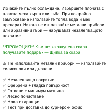
Изчакайте пълно охлаждане. Избършете плочата с
влажна мека кърпа или гъба. При по-трайно
замърсяване използвайте топла вода и мек
препарат. Никога не използвайте метални прибори
или абразивни гъби — нарушават незалепващото
покритие.
**ПРОМОЦИЯ** Към всяка закупена скара
получавате подарък — Щипка за скара.
⚠️ Не използвайте метални прибори — използвайте
силиконови или дървени.
✅ Незалепващо покритие
✅ Оребрена + гладка повърхност
✅ Готвене с минимум мазнина
✅ Лесно почистване
✅ Нова с гаранция
✅ Тест при доставка до куриерски офис