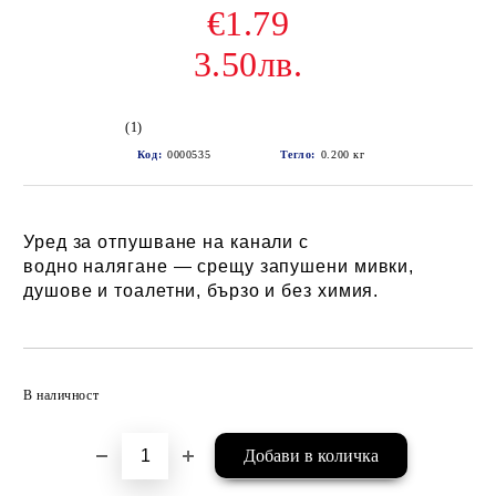
€1.79
3.50лв.
(1)
Код:
0000535
Тегло:
0.200
кг
Уред за отпушване на канали с
водно налягане — срещу запушени мивки,
душове и тоалетни, бързо и без химия.
Добави в желани
В наличност