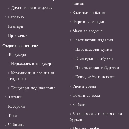
чинии
Други газови изделия
Колички за багаж
Барбекю
Форми за сладки
Кантари
Маси за гладене
Пръскачки
Пластмасови изделия
Съдове за готвене
Пластмасови кутии
Тенджери
Етажерки за обувки
Неръждаеми тенджери
Пластмасови табуретки
Керамични и гранитни
Купи, кофи и легени
тенджери
Ръчни уреди
Тенджери под налягане
Помпи за вода
Тигани
За баня
Касероли
Затварачки и отварачки за
Тави
буркани
Чайници
Метални кофи