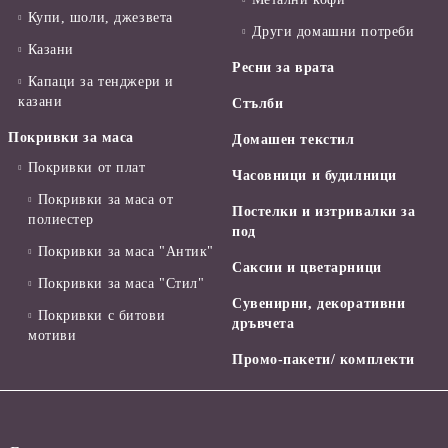
Купи, шоли, джезвета
Други домашни потреби
Казани
Ресни за врата
Капаци за тенджери и
казани
Стълби
Покривки за маса
Домашен текстил
Покривки от плат
Часовници и будилници
Покривки за маса от
Постелки и изтривалки за
полиестер
под
Покривки за маса "Антик"
Саксии и цветарници
Покривки за маса "Стил"
Сувенирни, декоративни
Покривки с битови
дръвчета
мотиви
Промо-пакети/ комплекти