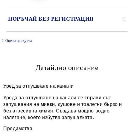
ПОРЪЧАЙ БЕЗ РЕГИСТРАЦИЯ
САМО ПОПЪЛНЕТЕ 2 ПОЛЕТА
Оцени продукта
Детайлно описание
Ние ще се свържем с вас в рамките на работния ден.
Уред за отпушване на канали
Уреда за отпушване на канали се справя със
запушвания на мивки, душове и тоалетни бързо и
без агресивна химия. Създава мощно водно
налягане, което избутва запушалката.
Предимства