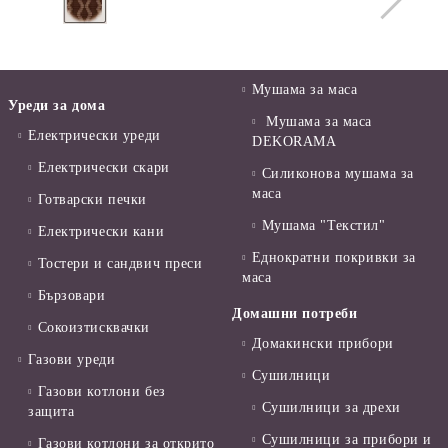
Мушама за маса
Уреди за дома
Мушама за маса
Електрически уреди
DEKORAMA
Електрически скари
Силиконова мушама за
маса
Готварски печки
Мушама "Текстил"
Електрически кани
Еднократни покривки за
Тостери и сандвич преси
маса
Бързовари
Домашни потреби
Сокоизтисквачки
Домакински прибори
Газови уреди
Сушилници
Газови котлони без
Сушилници за дрехи
защита
Сушилници за прибори и
Газови котлони за открито