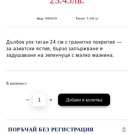
25.43лв.
Код:
0000538
Тегло:
0.300
кг
Дълбок уок тиган 24 см с гранитно покритие —
за азиатски ястия, бързо запържване и
задушаване на зеленчуци с малко мазнина.
Добави в желани
В наличност
ПОРЪЧАЙ БЕЗ РЕГИСТРАЦИЯ