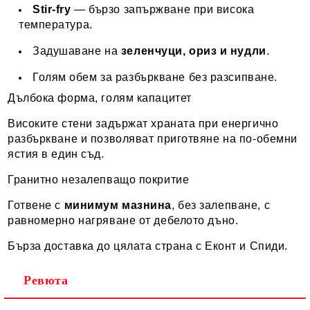
Stir-fry
— бързо запържване при висока
температура.
Задушаване на
зеленчуци, ориз и нудли
.
Голям обем за разбъркване без разсипване.
Дълбока форма, голям капацитет
Високите стени задържат храната при енергично
разбъркване и позволяват приготвяне на по-обемни
ястия в един съд.
Гранитно незалепващо покритие
Готвене с
минимум мазнина
, без залепване, с
равномерно нагряване от дебелото дъно.
Бърза доставка до цялата страна с Еконт и Спиди.
Ревюта