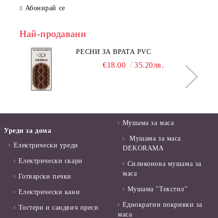
Абонирай се
Най-продавани
РЕСНИ ЗА ВРАТА PVC
€18.00
35.20лв.
Мушама за маса
Уреди за дома
Мушама за маса
Електрически уреди
DEKORAMA
Електрически скари
Силиконова мушама за
маса
Готварски печки
Мушама "Текстил"
Електрически кани
Еднократни покривки за
Тостери и сандвич преси
маса