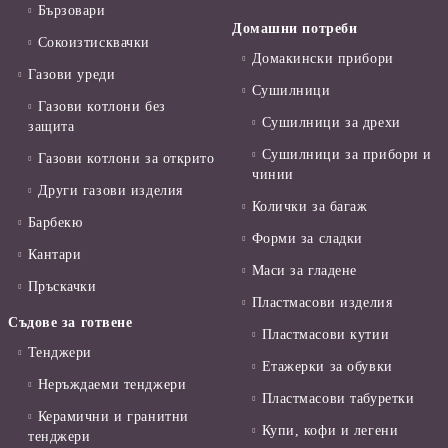
Бързовари
Домашни потреби
Сокоизтисквачки
Домакински прибори
Газови уреди
Сушилници
Газови котлони без
Сушилници за дрехи
защита
Сушилници за прибори и
Газови котлони за открито
чинии
Други газови изделия
Колички за багаж
Барбекю
Форми за сладки
Кантари
Маси за гладене
Пръскачки
Пластмасови изделия
Съдове за готвене
Пластмасови кутии
Тенджери
Етажерки за обувки
Неръждаеми тенджери
Пластмасови табуретки
Керамични и гранитни
Купи, кофи и легени
тенджери