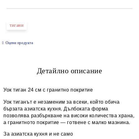
САМО ПОПЪЛНЕТЕ 2 ПОЛЕТА
тигани
Оцени продукта
Ние ще се свържем с вас в рамките на работния ден.
Детайлно описание
Уок тиган 24 см с гранитно покритие
Уок тиганът е незаменим за всеки, който обича
бързата азиатска кухня. Дълбоката форма
позволява разбъркване на високи количества храна,
а гранитното покритие — готвене с малко мазнина.
За азиатска кухня и не само