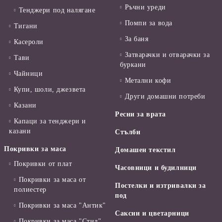
Ръчни уреди
Тенджери под налягане
Помпи за вода
Тигани
За баня
Касероли
Затварачки и отварачки за
Тави
буркани
Чайници
Метални кофи
Купи, шоли, джезвета
Други домашни потреби
Казани
Ресни за врата
Капаци за тенджери и
казани
Стълби
Покривки за маса
Домашен текстил
Покривки от плат
Часовници и будилници
Покривки за маса от
Постелки и изтривалки за
полиестер
под
Покривки за маса "Антик"
Саксии и цветарници
Покривки за маса "Стил"