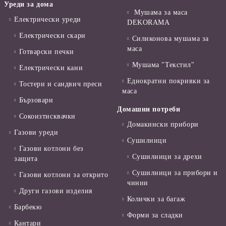
Уреди за дома
Мушама за маса
Електрически уреди
DEKORAMA
Електрически скари
Силиконова мушама за
маса
Готварски печки
Мушама "Текстил"
Електрически кани
Еднократни покривки за
Тостери и сандвич преси
маса
Бързовари
Домашни потреби
Сокоизтисквачки
Домакински прибори
Газови уреди
Сушилници
Газови котлони без
Сушилници за дрехи
защита
Сушилници за прибори и
Газови котлони за открито
чинии
Други газови изделия
Колички за багаж
Барбекю
Форми за сладки
Кантари