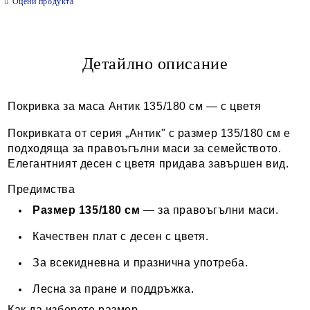
Оцени продукта
Детайлно описание
Ние ще се свържем с вас в рамките на работния ден.
Покривка за маса Антик 135/180 см — с цветя
Покривката от серия „Антик" с размер 135/180 см е
подходяща за правоъгълни маси за семейството.
Елегантният десен с цветя придава завършен вид.
Предимства
Размер 135/180 см
— за правоъгълни маси.
Качествен плат с десен с цветя.
За всекидневна и празнична употреба.
Лесна за пране и поддръжка.
Как да изберете размер