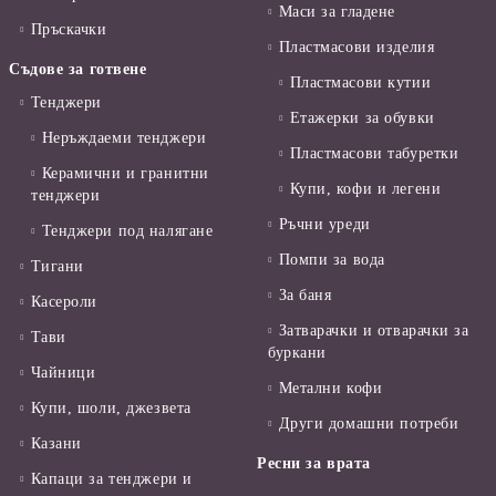
Маси за гладене
Пръскачки
Пластмасови изделия
Съдове за готвене
Пластмасови кутии
Тенджери
Етажерки за обувки
Неръждаеми тенджери
Пластмасови табуретки
Керамични и гранитни
Купи, кофи и легени
тенджери
Ръчни уреди
Тенджери под налягане
Помпи за вода
Тигани
За баня
Касероли
Затварачки и отварачки за
Тави
буркани
Чайници
Метални кофи
Купи, шоли, джезвета
Други домашни потреби
Казани
Ресни за врата
Капаци за тенджери и