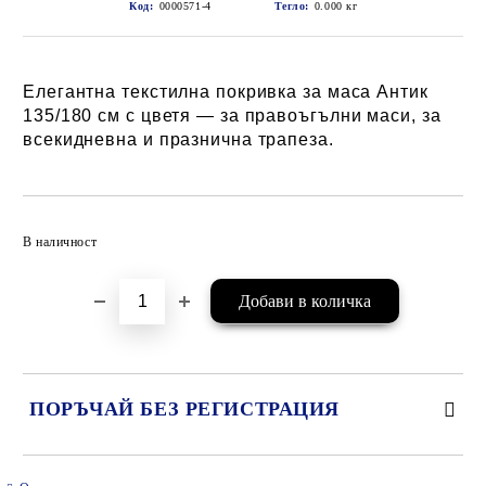
Код:
0000571-4
Тегло:
0.000
кг
Елегантна текстилна покривка за маса Антик
135/180 см с цветя — за правоъгълни маси, за
всекидневна и празнична трапеза.
Добави в желани
В наличност
ПОРЪЧАЙ БЕЗ РЕГИСТРАЦИЯ
САМО ПОПЪЛНЕТЕ 2 ПОЛЕТА