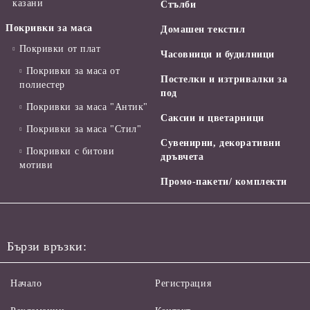
казани
Стълби
Покривки за маса
Домашен текстил
Покривки от плат
Часовници и будилници
Покривки за маса от
Постелки и изтривалки за
полиестер
под
Покривки за маса "Антик"
Саксии и цветарници
Покривки за маса "Стил"
Сувенирни, декоративни
Покривки с битови
дръвчета
мотиви
Промо-пакети/ комплекти
Бързи връзки:
Начало
Регистрация