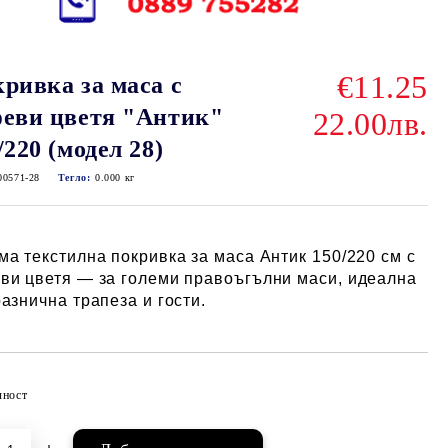
€11.25
ривка за маса с
еви цветя "Антик"
22.00лв.
/220 (модел 28)
00571-28
Тегло:
0.000
кг
ма текстилна покривка за маса Антик 150/220 см с
ви цветя — за големи правоъгълни маси, идеална
разнична трапеза и гости.
чност
Добави в желани