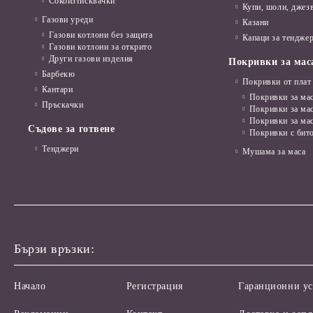
Сокоизтисквачки
Купи, шоли, джез
Газови уреди
Казани
Газови котлони без защита
Капаци за тенджер
Газови котлони за открито
Други газови изделия
Покривки за мас
Барбекю
Покривки от плат
Кантари
Покривки за мас
Пръскачки
Покривки за ма
Покривки за ма
Съдове за готвене
Покривки с бит
Тенджери
Мушама за маса
Бързи връзки:
Начало
Регистрация
Гаранционни ус