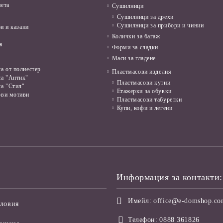
вета
Сушилници
Сушилници за дрехи
Сушилници за прибори и чинии
и и казани
Колички за багаж
а
Форми за сладки
Маси за гладене
а от полиестер
Пластмасови изделия
са "Антик"
Пластмасови кутии
са "Стил"
Етажерки за обувки
ови мотиви
Пластмасови табуретки
Купи, кофи и легени
Информация за контакти:
Имейл:
office@e-domshop.c
ловия
Телефон:
0888 361826