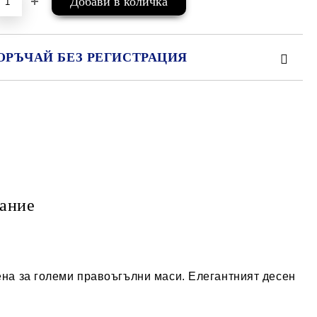
ОРЪЧАЙ БЕЗ РЕГИСТРАЦИЯ
МО ПОПЪЛНЕТЕ 2 ПОЛЕТА
е ще се свържем с вас в рамките на работния ден.
ание
дена за големи правоъгълни маси. Елегантният десен