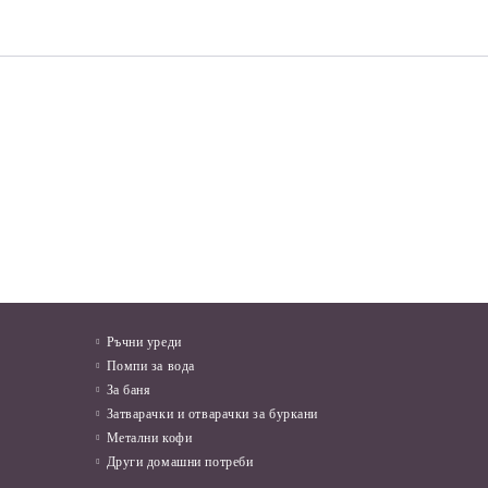
КИ
Мушама за маса 37B Лалета и
БЪРЗОВАР 3 KW
Газ
дантели
04
в.
€10.70
20.93лв.
€3.58
7.00лв.
Ръчни уреди
Помпи за вода
За баня
Затварачки и отварачки за буркани
Метални кофи
Други домашни потреби