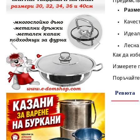
Предимст
Разме
Качест
Идеал
Лесна
Как да изб
Измерете п
Поръчайте 
Ревюта