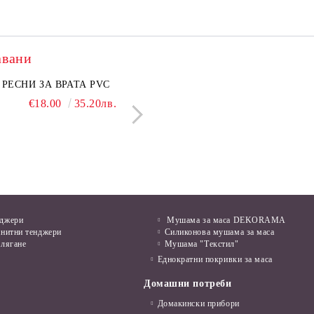
авани
нкован капак 50 см
РЕСНИ ЗА ВРАТА PVC
Поцинкован капак 30 см
ЛЕПЕНКА ЗА МИШ
€6.50
€18.00
12.71лв.
35.20лв.
€5.50
€1.28
10.76лв.
2.50л
нджери
Мушама за маса DEKORAMA
анитни тенджери
Силиконова мушама за маса
алягане
Мушама "Текстил"
Еднократни покривки за маса
Домашни потреби
Домакински прибори