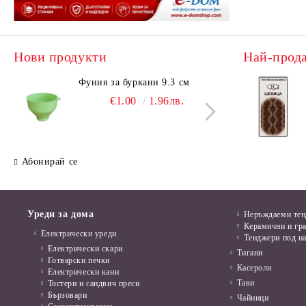
Нови продукти
Най-прод
Фуния за буркани 9.3 см
Поци
€1.00
1.96лв.
Абонирай се
Уреди за дома
Неръждаеми те
Керамични и гр
Електрически уреди
Тенджери под н
Електрически скари
Тигани
Готварски печки
Касероли
Електрически кани
Тави
Тостери и сандвич преси
Бързовари
Чайници