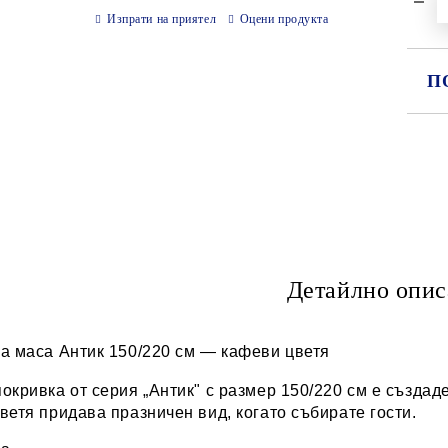
Изпрати на приятел
Оцени продукта
П
СА
Ни
Детайлно опис
а маса Антик 150/220 см — кафеви цветя
окривка от серия „Антик" с размер 150/220 см е създа
ветя придава празничен вид, когато събирате гости.