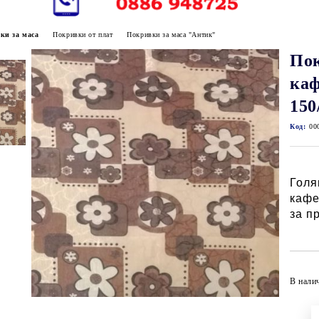
ки за маса
Покривки от плат
Покривки за маса "Антик"
Пок
каф
150
Код:
00
Голя
кафе
за п
В нали