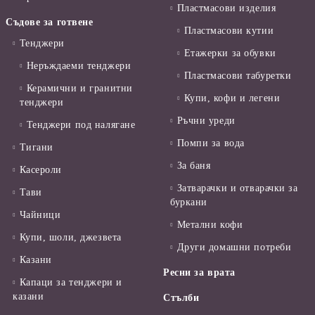
Пластмасови изделия
Съдове за готвене
Пластмасови кутии
Тенджери
Етажерки за обувки
Неръждаеми тенджери
Пластмасови табуретки
Керамични и гранитни
Купи, кофи и легени
тенджери
Ръчни уреди
Тенджери под налягане
Помпи за вода
Тигани
За баня
Касероли
Затварачки и отварачки за
Тави
буркани
Чайници
Метални кофи
Купи, шоли, джезвета
Други домашни потреби
Казани
Ресни за врата
Капаци за тенджери и
казани
Стълби