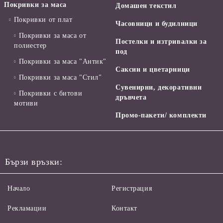
Покривки за маса
Домашен текстил
Покривки от плат
Часовници и будилници
Покривки за маса от
Постелки и изтривалки за
полиестер
под
Покривки за маса "Антик"
Саксии и цветарници
Покривки за маса "Стил"
Сувенирни, декоративни
Покривки с битови
дръвчета
мотиви
Промо-пакети/ комплекти
Бързи връзки:
Начало
Регистрация
Рекламации
Контакт