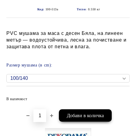
Код:
100-513a
Тегло:
0.550
кг
PVC мушама за маса с десен Бяла, на линеен
метър — водоустойчива, лесна за почистване и
защитава плота от петна и влага.
Размер мушама (в cm):
Добави в желани
В наличност