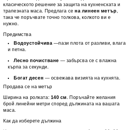
класическото решение за защита на кухненската и
трапезната маса. Предлага се
на линеен метър
,
така че поръчвате точно толкова, колкото ви е
нужно.
Предимства
Водоустойчива
—пази плота от разливи, влага
и петна.
Лесно почистване
— забърсва се с влажна
кърпа за секунди.
Богат десен
— освежава визията на кухнята.
Продава се на метър
Ширина на ролката:
140 см
. Поръчайте желания
брой линейни метри според дължината на вашата
маса.
Как да изберете дължина