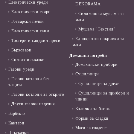
Електрически уреди
DEKORAMA
Електрически скари
Силиконова мушама за
маса
Готварски печки
Мушама "Текстил"
Електрически кани
Еднократни покривки за
Тостери и сандвич преси
маса
Бързовари
Домашни потреби
Сокоизтисквачки
Домакински прибори
Газови уреди
Сушилници
Газови котлони без
Сушилници за дрехи
защита
Сушилници за прибори и
Газови котлони за открито
чинии
Други газови изделия
Колички за багаж
Барбекю
Форми за сладки
Кантари
Маси за гладене
Пръскачки