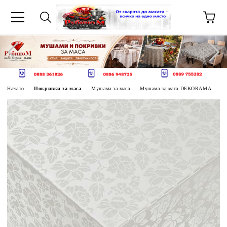
Начало
Покривки за маса
Мушама за маса
Мушама за маса DEKORAMA