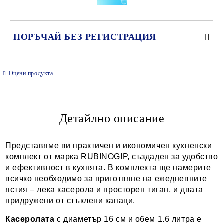
ПОРЪЧАЙ БЕЗ РЕГИСТРАЦИЯ
САМО ПОПЪЛНЕТЕ 2 ПОЛЕТА
Оцени продукта
Детайлно описание
Ние ще се свържем с вас в рамките на работния ден.
Представяме ви практичен и икономичен кухненски
комплект от марка RUBINOGIP, създаден за удобство
и ефективност в кухнята. В комплекта ще намерите
всичко необходимо за приготвяне на ежедневните
ястия – лека касерола и просторен тиган, и двата
придружени от стъклени капаци.
Касеролата
с диаметър 16 см и обем 1.6 литра е