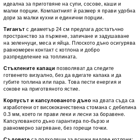
идеална за приготвяне на супи, сосове, каши и
малки порции. Компактният ѝ размер я прави удобна
дори за малки кухни и единични порции.
Тиганът
с диаметър 24 см предлага достатъчно
пространство за пържене, запичане и задушаване
на зеленчуци, меса и яйца. Плоското дъно осигурява
равномерен контакт с котлона и добро
разпределение на топлината.
Стъклените капаци
позволяват да следите
готвенето визуално, без да вдигате капака и да
губите топлина или пара. Това пести енергия и
сокове на приготвяното ястие.
Корпусът и капсулованото дъно
на двата съда са
изработени от висококачествена стомана с дебелина
0.3 мм, което ги прави леки и лесни за боравене.
Капсулованото дъно гарантира по-бързо и
равномерно загряване, без горещи точки.
Съдовете
са подходящи за всички видове котлони: