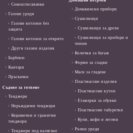
Домашни потреби
Сокоизтисквачки
Домакински прибори
Газови уреди
Сушилници
Газови котлони без
Сушилници за дрехи
защита
Сушилници за прибори и
Газови котлони за открито
чинии
Други газови изделия
Колички за багаж
Барбекю
Форми за сладки
Кантари
Маси за гладене
Пръскачки
Пластмасови изделия
Съдове за готвене
Пластмасови кутии
Тенджери
Етажерки за обувки
Неръждаеми тенджери
Пластмасови табуретки
Керамични и гранитни
Купи, кофи и легени
тенджери
Ръчни уреди
Тенджери под налягане