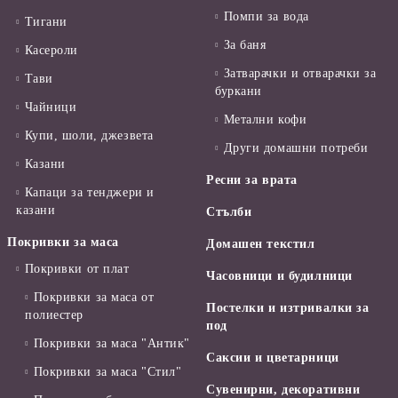
Помпи за вода
Тигани
За баня
Касероли
Затварачки и отварачки за
Тави
буркани
Чайници
Метални кофи
Купи, шоли, джезвета
Други домашни потреби
Казани
Ресни за врата
Капаци за тенджери и
казани
Стълби
Покривки за маса
Домашен текстил
Покривки от плат
Часовници и будилници
Покривки за маса от
Постелки и изтривалки за
полиестер
под
Покривки за маса "Антик"
Саксии и цветарници
Покривки за маса "Стил"
Сувенирни, декоративни