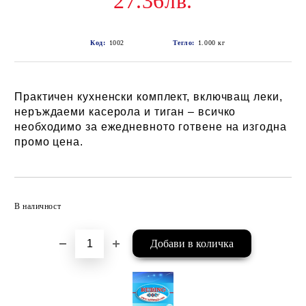
27.36лв.
Код:
1002
Тегло:
1.000
кг
Практичен кухненски комплект, включващ леки,
неръждаеми касерола и тиган – всичко
необходимо за ежедневното готвене на изгодна
промо цена.
Добави в желани
В наличност