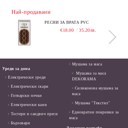
Най-продавани
РЕСНИ ЗА ВРАТА PVC
€18.00
35.20лв.
Мушама за маса
Уреди за дома
Мушама за маса
Електрически уреди
DEKORAMA
Електрически скари
Силиконова мушама за
маса
Готварски печки
Мушама "Текстил"
Електрически кани
Еднократни покривки за
Тостери и сандвич преси
маса
Бързовари