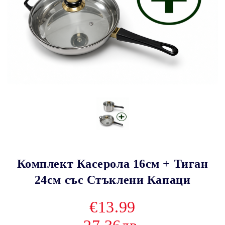
Комплект Касерола 16см + Тиган
24см със Стъклени Капаци
€13.99