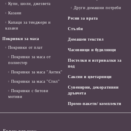
Купи, шоли, джезвета
Други домашни потреби
Казани
Ресни за врата
Капаци за тенджери и
казани
Стълби
Покривки за маса
Домашен текстил
Покривки от плат
Часовници и будилници
Покривки за маса от
Постелки и изтривалки за
полиестер
под
Покривки за маса "Антик"
Саксии и цветарници
Покривки за маса "Стил"
Сувенирни, декоративни
Покривки с битови
дръвчета
мотиви
Промо-пакети/ комплекти