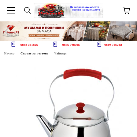
Начало
Съдове за готвене
Чайници