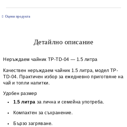
САМО ПОПЪЛНЕТЕ 2 ПОЛЕТА
Оцени продукта
Детайлно описание
Ние ще се свържем с вас в рамките на работния ден.
Неръждаем чайник TP-TD-04 — 1.5 литра
Качествен неръждаем чайник 1.5 литра, модел TP-
TD-04. Практичен избор за ежедневно приготвяне на
чай и топли напитки.
Удобен размер
1.5 литра
за лична и семейна употреба.
Компактен за съхранение.
Бързо загряване.