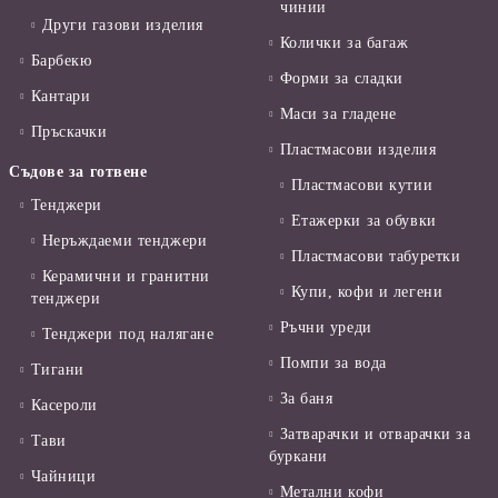
чинии
Други газови изделия
Колички за багаж
Барбекю
Форми за сладки
Кантари
Маси за гладене
Пръскачки
Пластмасови изделия
Съдове за готвене
Пластмасови кутии
Тенджери
Етажерки за обувки
Неръждаеми тенджери
Пластмасови табуретки
Керамични и гранитни
Купи, кофи и легени
тенджери
Ръчни уреди
Тенджери под налягане
Помпи за вода
Тигани
За баня
Касероли
Затварачки и отварачки за
Тави
буркани
Чайници
Метални кофи