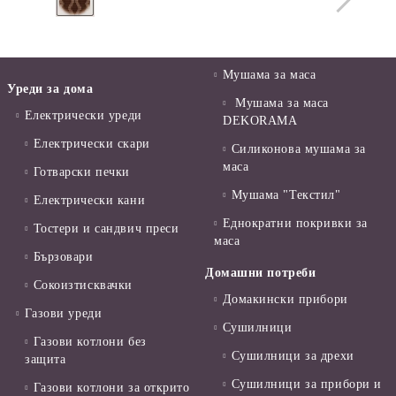
Мушама за маса
Уреди за дома
Мушама за маса
Електрически уреди
DEKORAMA
Електрически скари
Силиконова мушама за
маса
Готварски печки
Мушама "Текстил"
Електрически кани
Еднократни покривки за
Тостери и сандвич преси
маса
Бързовари
Домашни потреби
Сокоизтисквачки
Домакински прибори
Газови уреди
Сушилници
Газови котлони без
Сушилници за дрехи
защита
Сушилници за прибори и
Газови котлони за открито