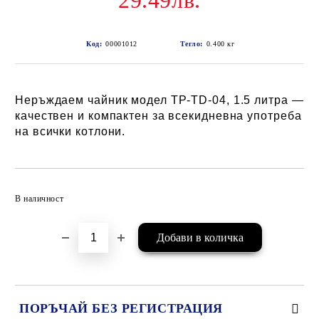
29.49лв.
Код:
00001012
Тегло:
0.400
кг
Неръждаем чайник модел TP-TD-04, 1.5 литра —
качествен и компактен за всекидневна употреба
на всички котлони.
Добави в желани
В наличност
ПОРЪЧАЙ БЕЗ РЕГИСТРАЦИЯ