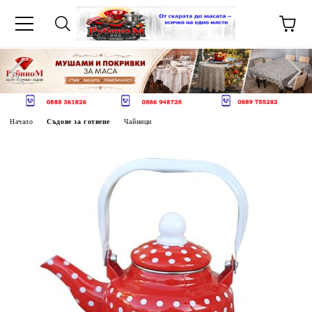
Начало
Съдове за готвене
Чайници