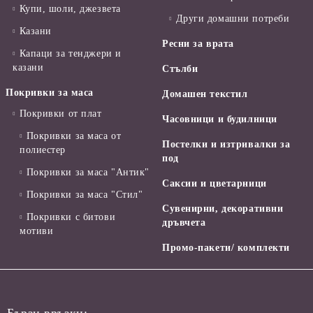
Купи, шоли, джезвета
Други домашни потреби
Казани
Ресни за врата
Капаци за тенджери и
казани
Стълби
Покривки за маса
Домашен текстил
Покривки от плат
Часовници и будилници
Покривки за маса от
Постелки и изтривалки за
полиестер
под
Покривки за маса "Антик"
Саксии и цветарници
Покривки за маса "Стил"
Сувенирни, декоративни
Покривки с битови
дръвчета
мотиви
Промо-пакети/ комплекти