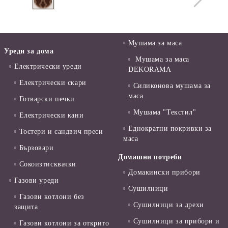
Мушама за маса
Уреди за дома
Мушама за маса
Електрически уреди
DEKORAMA
Електрически скари
Силиконова мушама за
маса
Готварски печки
Мушама "Текстил"
Електрически кани
Еднократни покривки за
Тостери и сандвич преси
маса
Бързовари
Домашни потреби
Сокоизтисквачки
Домакински прибори
Газови уреди
Сушилници
Газови котлони без
Сушилници за дрехи
защита
Сушилници за прибори и
Газови котлони за открито