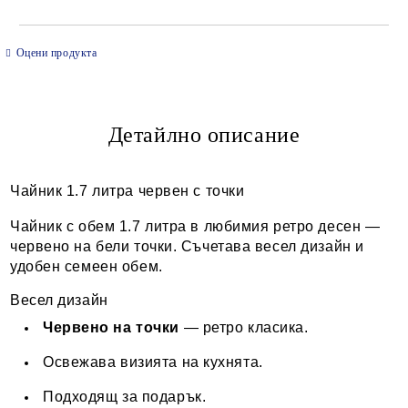
САМО ПОПЪЛНЕТЕ 2 ПОЛЕТА
Оцени продукта
Детайлно описание
Ние ще се свържем с вас в рамките на работния ден.
Чайник 1.7 литра червен с точки
Чайник с обем 1.7 литра в любимия ретро десен —
червено на бели точки. Съчетава весел дизайн и
удобен семеен обем.
Весел дизайн
Червено на точки
— ретро класика.
Освежава визията на кухнята.
Подходящ за подарък.