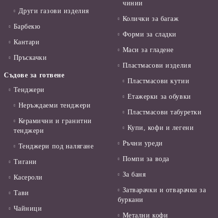
чинии
Други газови изделия
Колички за багаж
Барбекю
Форми за сладки
Кантари
Маси за гладене
Пръскачки
Пластмасови изделия
Съдове за готвене
Пластмасови кутии
Тенджери
Етажерки за обувки
Неръждаеми тенджери
Пластмасови табуретки
Керамични и гранитни
Купи, кофи и легени
тенджери
Ръчни уреди
Тенджери под налягане
Помпи за вода
Тигани
За баня
Касероли
Затварачки и отварачки за
Тави
буркани
Чайници
Метални кофи