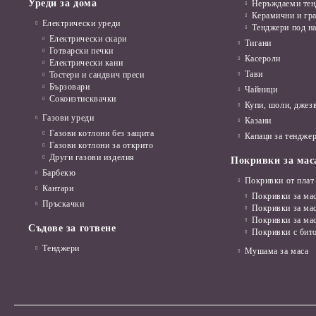
Уреди за дома
Неръждаеми те
Керамични и гр
Електрически уреди
Тенджери под н
Електрически скари
Тигани
Готварски печки
Касероли
Електрически кани
Тави
Тостери и сандвич преси
Бързовари
Чайници
Сокоизтисквачки
Купи, шоли, джез
Газови уреди
Казани
Газови котлони без защита
Капаци за тенджер
Газови котлони за открито
Други газови изделия
Покривки за мас
Барбекю
Покривки от плат
Кантари
Покривки за мас
Пръскачки
Покривки за ма
Покривки за ма
Съдове за готвене
Покривки с бит
Тенджери
Мушама за маса