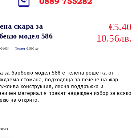
€5.40
ена скара за
бекю модел 586
10.56лв.
001034
Тегло:
0.500
кг
а за барбекю модел 586 е телена решетка от
ждаема стомана, подходяща за печене на жар.
ъжлива конструкция, лесна поддръжка и
еничен материал я правят надежден избор за всяко
екю на открито.
чност
Добави в желани