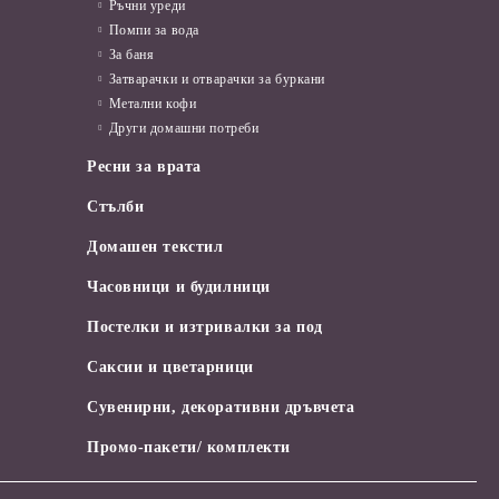
Ръчни уреди
Помпи за вода
За баня
Затварачки и отварачки за буркани
Метални кофи
Други домашни потреби
Ресни за врата
Стълби
Домашен текстил
Часовници и будилници
Постелки и изтривалки за под
Саксии и цветарници
Сувенирни, декоративни дръвчета
Промо-пакети/ комплекти