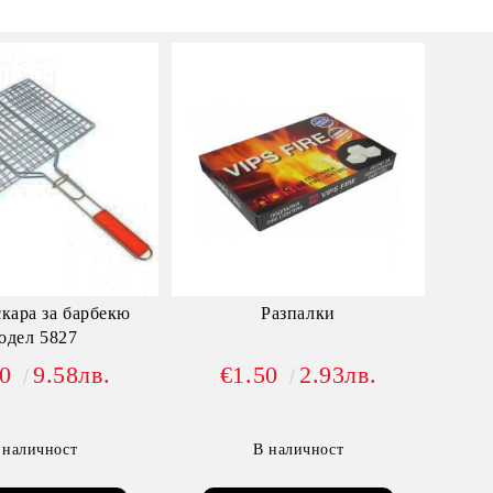
скара за барбекю
Разпалки
одел 5827
90
9.58лв.
€1.50
2.93лв.
 наличност
В наличност