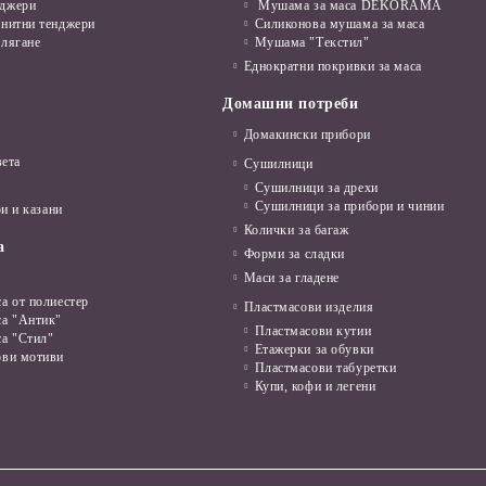
нджери
Мушама за маса DEKORAMA
анитни тенджери
Силиконова мушама за маса
алягане
Мушама "Текстил"
Еднократни покривки за маса
Домашни потреби
Домакински прибори
вета
Сушилници
Сушилници за дрехи
Сушилници за прибори и чинии
и и казани
Колички за багаж
а
Форми за сладки
Маси за гладене
а от полиестер
Пластмасови изделия
са "Антик"
Пластмасови кутии
са "Стил"
Етажерки за обувки
ови мотиви
Пластмасови табуретки
Купи, кофи и легени