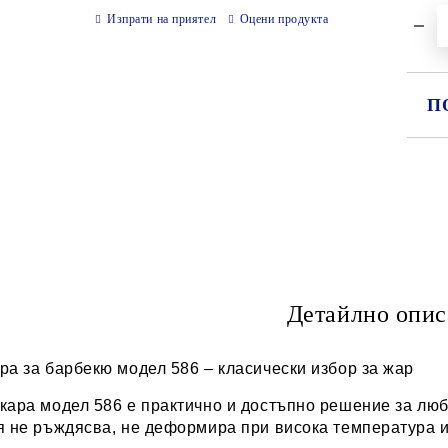
Изпрати на приятел
Оцени продукта
П
СА
Ни
Детайлно опис
ра за барбекю модел 586 – класически избор за жар
скара модел 586 е практично и достъпно решение за лю
я не ръждясва, не деформира при висока температура и