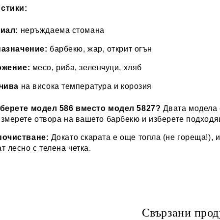
стики:
иал:
неръждаема стомана
азначение:
барбекю, жар, открит огън
жение:
месо, риба, зеленчуци, хляб
чива
на висока температура и корозия
зберете модел 586 вместо модел 5827?
Двата модела с
Измерете отвора на вашето барбекю и изберете подходя
почистване:
Докато скарата е още топла (не гореща!), 
т лесно с телена четка.
Свързани прод