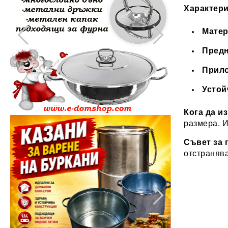
Характери
Матер
Предн
Прило
Устой
Кога да и
размера. 
Съвет за 
отстранява