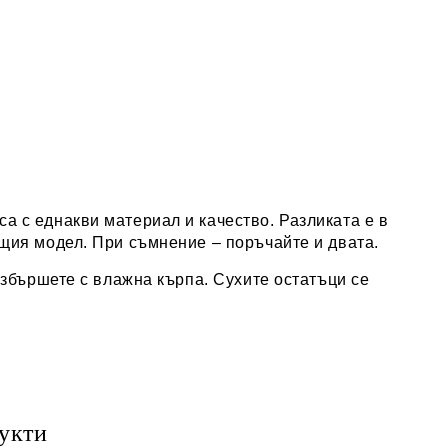
а с еднакви материал и качество. Разликата е в
щия модел. При съмнение – поръчайте и двата.
избършете с влажна кърпа. Сухите остатъци се
укти