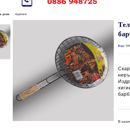
а дома
Барбекю
Тел
бар
Код:
00
Скар
неръ
Издр
хиги
барб
В нали