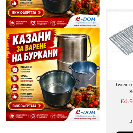
Телена 
м
€4.
В