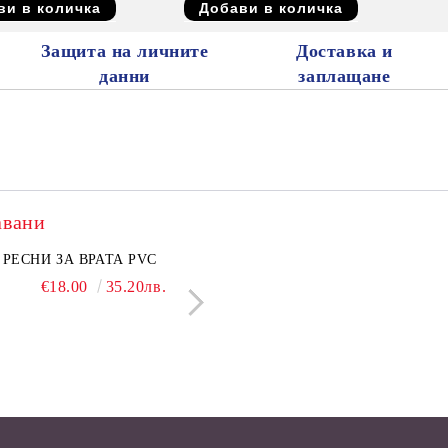
Защита на личните
Доставка и
данни
заплащане
авани
нкован капак 50 см
РЕСНИ ЗА ВРАТА PVC
Поцинкован капак 30 см
ЛЕПЕНКА ЗА МИШ
€6.50
€18.00
12.71лв.
35.20лв.
€5.50
€1.28
10.76лв.
2.50л