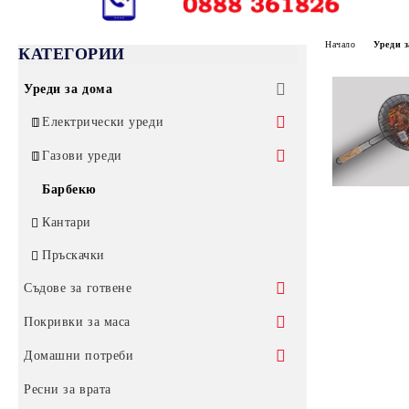
Начало
Уреди з
КАТЕГОРИИ
Уреди за дома
Електрически уреди
Електрически скари
Газови уреди
Готварски печки
Газови котлони без защита
Барбекю
Електрически кани
Газови котлони за открито
Кантари
Тостери и сандвич преси
Други газови изделия
Пръскачки
Бързовари
Съдове за готвене
Сокоизтисквачки
Тенджери
Покривки за маса
Неръждаеми тенджери
Тигани
Покривки от плат
Домашни потреби
Тенджери "България" кафеви
Касероли
Керамични и гранитни тенджери
Покривки за маса от полиестер
Мушама за маса
Домакински прибори
Ресни за врата