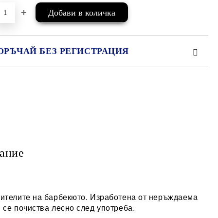
ОРЪЧАЙ БЕЗ РЕГИСТРАЦИЯ
МО ПОПЪЛНЕТЕ 2 ПОЛЕТА
е ще се свържем с вас в рамките на работния ден.
ание
бителите на барбекюто. Изработена от неръждаема
 се почиства лесно след употреба.