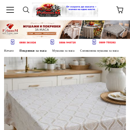
Начало
Покривки за маса
Мушама за маса
Силиконова мушама за маса