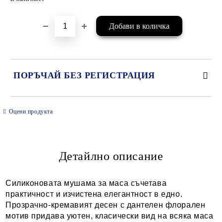
ПОРЪЧАЙ БЕЗ РЕГИСТРАЦИЯ
САМО ПОПЪЛНЕТЕ 2 ПОЛЕТА
Оцени продукта
Детайлно описание
Ние ще се свържем с вас в рамките на работния ден.
Силикон
овата мушама за
маса съчетава
практичност и изчистена
елегантност в едно.
Прозрачно-кремавият десен с дантелен
флорален
мотив придава
уютен, класически
вид на всяка маса