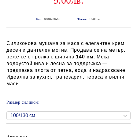
9.00лв.
Код:
0000200-69
Тегло:
0.500
кг
Силиконова мушама за маса с елегантен крем
десен и дантелен мотив. Продава се на метър,
реже се от ролка с ширина
140 см
. Мека,
водоустойчива и лесна за поддръжка —
предпазва плота от петна, вода и надраскване.
Идеална за кухня, трапезария, тераса и вилни
маси.
Размер силикон:
Добави в желани
В наличност