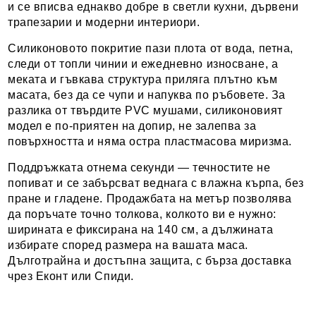
и се вписва
еднакво добре в
светли кухни,
дървени
трапезарии и модерни
интериори.
Силикон
овото
покритие пази
плота от
вода, петна,
следи от
топли чинии и
ежедневно
износване, а
меката и гъвкава
структура приляга
плътно към
масата,
без да се
чупи и напуква по
ръбовете. За
разлика
от твърдите
PVC мушами,
силиконовият
модел е
по-приятен на допир,
не залепва
за
повърхността
и няма остра
пластмасова миризма.
Под
дръжката
отнема секунди —
течностите не
попиват
и се забърсват
веднага с влажна
кърпа, без
пране и
гладене.
Продажбата на метър
позволява
да поръчате
точно толкова,
колкото ви е
нужно:
ширината е
фиксирана на 140
см, а дължината
избирате според размера на
вашата маса.
Дълготрайна и достъпна
защита, с бърза
доставка
чрез Еконт или
Спиди.