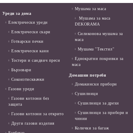
Мушама за маса
Уреди за дома
Мушама за маса
Електрически уреди
DEKORAMA
Електрически скари
Силиконова мушама за
маса
Готварски печки
Мушама "Текстил"
Електрически кани
Еднократни покривки за
Тостери и сандвич преси
маса
Бързовари
Домашни потреби
Сокоизтисквачки
Домакински прибори
Газови уреди
Сушилници
Газови котлони без
Сушилници за дрехи
защита
Сушилници за прибори и
Газови котлони за открито
чинии
Други газови изделия
Колички за багаж
Барбекю