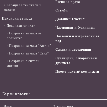
Ресни за врата
Капаци за тенджери и
казани
Стълби
Покривки за маса
Домашен текстил
Покривки от плат
Часовници и будилници
Покривки за маса от
Постелки и изтривалки за
полиестер
под
Покривки за маса "Антик"
Саксии и цветарници
Покривки за маса "Стил"
Сувенирни, декоративни
Покривки с битови
дръвчета
мотиви
Промо-пакети/ комплекти
Бързи връзки:
Начало
Регистрация