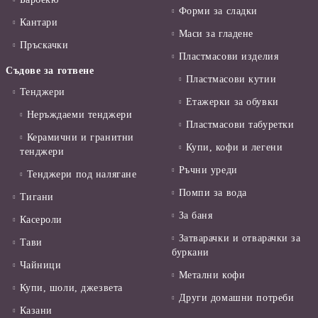
Форми за сладки
Кантари
Маси за гладене
Пръскачки
Пластмасови изделия
Съдове за готвене
Пластмасови кутии
Тенджери
Етажерки за обувки
Неръждаеми тенджери
Пластмасови табуретки
Керамични и гранитни
Купи, кофи и легени
тенджери
Ръчни уреди
Тенджери под налягане
Помпи за вода
Тигани
За баня
Касероли
Затварачки и отварачки за
Тави
буркани
Чайници
Метални кофи
Купи, шоли, джезвета
Други домашни потреби
Казани