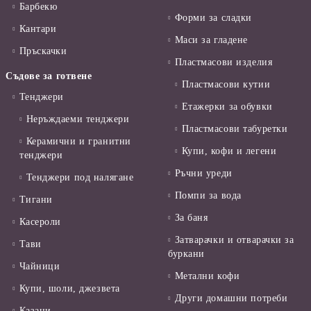
Барбекю
Форми за сладки
Кантари
Маси за гладене
Пръскачки
Пластмасови изделия
Съдове за готвене
Пластмасови кутии
Тенджери
Етажерки за обувки
Неръждаеми тенджери
Пластмасови табуретки
Керамични и гранитни
Купи, кофи и легени
тенджери
Ръчни уреди
Тенджери под налягане
Помпи за вода
Тигани
За баня
Касероли
Затварачки и отварачки за
Тави
буркани
Чайници
Метални кофи
Купи, шоли, джезвета
Други домашни потреби
Казани