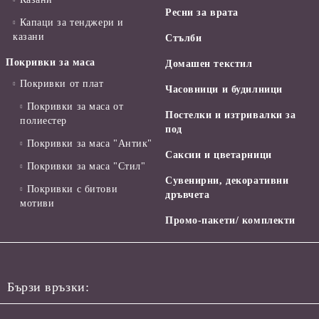
Ресни за врата
Капаци за тенджери и
казани
Стълби
Покривки за маса
Домашен текстил
Покривки от плат
Часовници и будилници
Покривки за маса от
Постелки и изтривалки за
полиестер
под
Покривки за маса "Антик"
Саксии и цветарници
Покривки за маса "Стил"
Сувенирни, декоративни
Покривки с битови
дръвчета
мотиви
Промо-пакети/ комплекти
Бързи връзки: