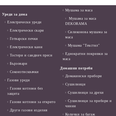
Мушама за маса
Уреди за дома
Мушама за маса
Електрически уреди
DEKORAMA
Електрически скари
Силиконова мушама за
маса
Готварски печки
Мушама "Текстил"
Електрически кани
Еднократни покривки за
Тостери и сандвич преси
маса
Бързовари
Домашни потреби
Сокоизтисквачки
Домакински прибори
Газови уреди
Сушилници
Газови котлони без
Сушилници за дрехи
защита
Сушилници за прибори и
Газови котлони за открито
чинии
Други газови изделия
Колички за багаж