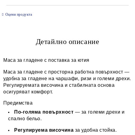
САМО ПОПЪЛНЕТЕ 2 ПОЛЕТА
Оцени продукта
Детайлно описание
Ние ще се свържем с вас в рамките на работния ден.
Маса за гладене с поставка за ютия
Маса за гладене с просторна работна повърхност —
удобна за гладене на чаршафи, ризи и големи дрехи.
Регулируемата височина и стабилната основа
осигуряват комфорт.
Предимства
По-голяма повърхност
— за големи дрехи и
спално бельо.
Регулируема височина
за удобна стойка.