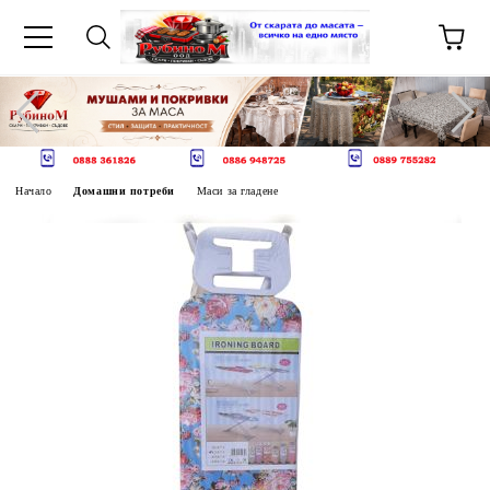
Начало
Домашни потреби
Маси за гладене