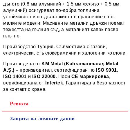
дъното (0.8 мм алуминий + 1.5 мм желязо + 0.5 мм
алуминий) осигуряват по-добра топлинна
устойчивост и по-дълъг живот в сравнение с по-
малките модели. Масивните метални дръжки поемат
тежестта на пълния съд, а металният капак пасва
плътно.
Производство Турция. Съвместима с газови,
електрически, стъклокерамични и халогенни котлони.
Произведена от
KM Metal (Kahramanmaraş Metal
A.Ş.)
– производител, сертифициран по
ISO 9001
,
ISO 14001
и
ISO 22000
. Носи
CE маркировка
,
верифицирана от
Intertek
. Гарантирана безопасност
за контакт с храна.
Ревюта
Защита на личните данни