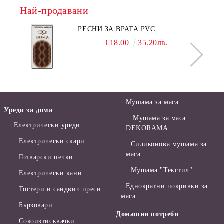
Най-продавани
РЕСНИ ЗА ВРАТА PVC
€18.00
35.20лв.
Мушама за маса
Уреди за дома
Мушама за маса
Електрически уреди
DEKORAMA
Електрически скари
Силиконова мушама за
маса
Готварски печки
Мушама "Текстил"
Електрически кани
Еднократни покривки за
Тостери и сандвич преси
маса
Бързовари
Домашни потреби
Сокоизтисквачки