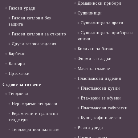
Домакински прибори
Газови уреди
Сушилници
Газови котлони без
Сушилници за дрехи
защита
Сушилници за прибори и
Газови котлони за открито
чинии
Други газови изделия
Колички за багаж
Барбекю
Форми за сладки
Кантари
Маси за гладене
Пръскачки
Пластмасови изделия
Съдове за готвене
Пластмасови кутии
Тенджери
Етажерки за обувки
Неръждаеми тенджери
Пластмасови табуретки
Керамични и гранитни
Купи, кофи и легени
тенджери
Ръчни уреди
Тенджери под налягане
Помпи за вода