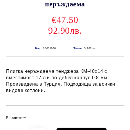
неръждаема
€47.50
92.90лв.
Код:
00001056
Тегло:
3.700
кг
Плитка неръждаема тенджера КМ-40x14 с
вместимост 17 л и по-дебел корпус 0.8 мм.
Произведена в Турция. Подходяща за всички
видове котлони.
Добави в желани
В наличност