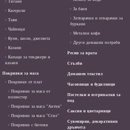
Тигани
За баня
Касероли
Затварачки и отварачки за
Тави
буркани
Чайници
Метални кофи
Купи, шоли, джезвета
Други домашни потреби
Казани
Ресни за врата
Капаци за тенджери и
казани
Стълби
Покривки за маса
Домашен текстил
Покривки от плат
Часовници и будилници
Покривки за маса от
Постелки и изтривалки за
полиестер
под
Покривки за маса "Антик"
Саксии и цветарници
Покривки за маса "Стил"
Сувенирни, декоративни
Покривки с битови
дръвчета