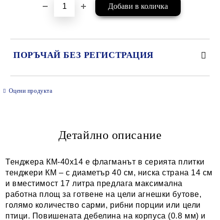
ПОРЪЧАЙ БЕЗ РЕГИСТРАЦИЯ
САМО ПОПЪЛНЕТЕ 2 ПОЛЕТА
Оцени продукта
Детайлно описание
Ние ще се свържем с вас в рамките на работния ден.
Тенджера КМ-40x14 е флагманът в серията плитки
тенджери КМ – с диаметър 40 см, ниска страна 14 см
и вместимост 17 литра предлага максимална
работна площ за готвене на цели агнешки бутове,
голямо количество сарми, рибни порции или цели
птици. Повишената дебелина на корпуса (0.8 мм) и