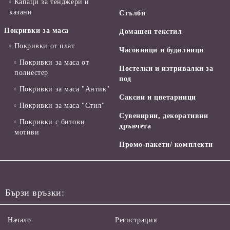
Капаци за тенджери и
казани
Стълби
Покривки за маса
Домашен текстил
Покривки от плат
Часовници и будилници
Покривки за маса от
Постелки и изтривалки за
полиестер
под
Покривки за маса "Антик"
Саксии и цветарници
Покривки за маса "Стил"
Сувенирни, декоративни
Покривки с битови
дръвчета
мотиви
Промо-пакети/ комплекти
Бързи връзки:
Начало
Регистрация