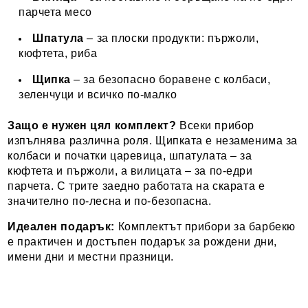
парчета месо
Шпатула
– за плоски продукти: пържоли,
кюфтета, риба
Щипка
– за безопасно боравене с колбаси,
зеленчуци и всичко по-малко
Защо е нужен цял комплект?
Всеки прибор
изпълнява различна роля. Щипката е незаменима за
колбаси и початки царевица, шпатулата – за
кюфтета и пържоли, а вилицата – за по-едри
парчета. С трите заедно работата на скарата е
значително по-лесна и по-безопасна.
Идеален подарък:
Комплектът прибори за барбекю
е практичен и достъпен подарък за рождени дни,
имени дни и местни празници.