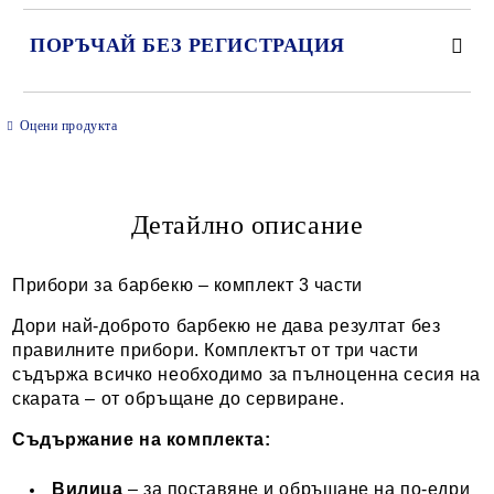
ПОРЪЧАЙ БЕЗ РЕГИСТРАЦИЯ
САМО ПОПЪЛНЕТЕ 2 ПОЛЕТА
Оцени продукта
Детайлно описание
Ние ще се свържем с вас в рамките на работния ден.
Прибори за барбекю – комплект 3 части
Дори най-доброто барбекю не дава резултат без
правилните прибори. Комплектът от три части
съдържа всичко необходимо за пълноценна сесия на
скарата – от обръщане до сервиране.
Съдържание на комплекта:
Вилица
– за поставяне и обръщане на по-едри