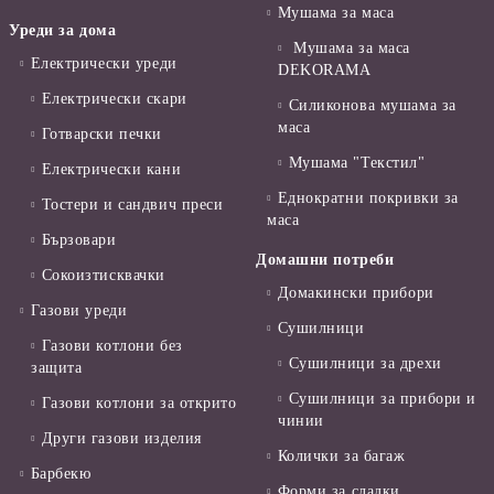
Мушама за маса
Уреди за дома
Мушама за маса
Електрически уреди
DEKORAMA
Електрически скари
Силиконова мушама за
маса
Готварски печки
Мушама "Текстил"
Електрически кани
Еднократни покривки за
Тостери и сандвич преси
маса
Бързовари
Домашни потреби
Сокоизтисквачки
Домакински прибори
Газови уреди
Сушилници
Газови котлони без
Сушилници за дрехи
защита
Сушилници за прибори и
Газови котлони за открито
чинии
Други газови изделия
Колички за багаж
Барбекю
Форми за сладки