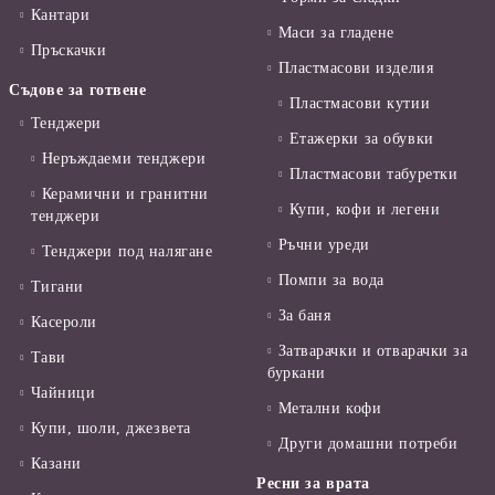
Кантари
Маси за гладене
Пръскачки
Пластмасови изделия
Съдове за готвене
Пластмасови кутии
Тенджери
Етажерки за обувки
Неръждаеми тенджери
Пластмасови табуретки
Керамични и гранитни
Купи, кофи и легени
тенджери
Ръчни уреди
Тенджери под налягане
Помпи за вода
Тигани
За баня
Касероли
Затварачки и отварачки за
Тави
буркани
Чайници
Метални кофи
Купи, шоли, джезвета
Други домашни потреби
Казани
Ресни за врата