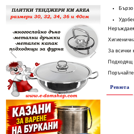
Бързо
Други домашни потреби
Удобе
Неръждае
Хигиенична
За всички 
Подходящ з
Поръчайте 
Ревюта