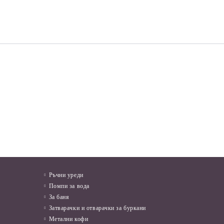
КИ
Мушама за маса 37B Лалета и
БЪРЗОВАР 3 KW
Газ
дантели
04
в.
€10.70
20.93лв.
€3.58
7.00лв.
Ръчни уреди
Помпи за вода
За баня
Затварачки и отварачки за буркани
Метални кофи