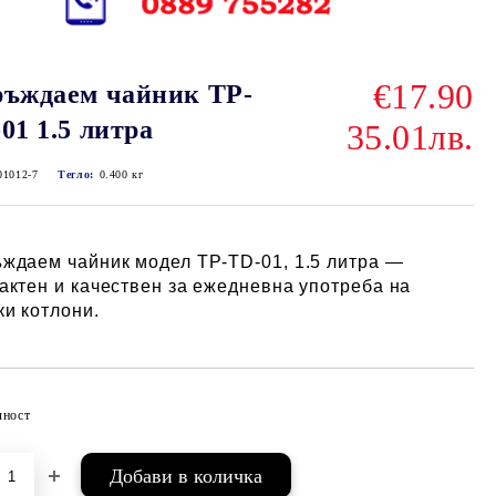
€17.90
ъждаем чайник TP-
01 1.5 литра
35.01лв.
01012-7
Тегло:
0.400
кг
ждаем чайник модел TP-TD-01, 1.5 литра —
актен и качествен за ежедневна употреба на
ки котлони.
чност
Добави в желани