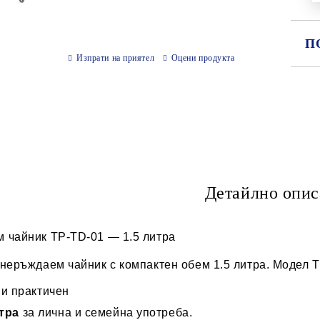
П
Изпрати на приятел
Оцени продукта
СА
Ни
Детайлно опис
 чайник TP-TD-01 — 1.5 литра
неръждаем чайник с компактен обем 1.5 литра. Модел 
 и практичен
итра
за лична и семейна употреба.