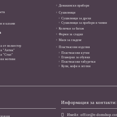
Домакински прибори
вета
Сушилници
Сушилници за дрехи
Сушилници за прибори и чинии
и и казани
Колички за багаж
а
Форми за сладки
Маси за гладене
а от полиестер
Пластмасови изделия
са "Антик"
Пластмасови кутии
са "Стил"
Етажерки за обувки
ови мотиви
Пластмасови табуретки
Купи, кофи и легени
Информация за контакти:
Имейл:
office@e-domshop.c
ловия