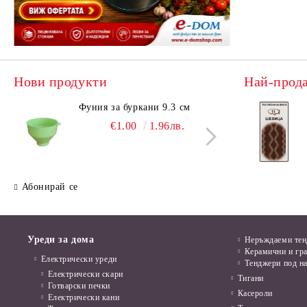
Нови продукти
Най-прод
Фуния за буркани 9.3 см
Поци
€1.00
1.96лв.
Абонирай се
Уреди за дома
Неръждаеми те
Керамични и гр
Електрически уреди
Тенджери под н
Електрически скари
Тигани
Готварски печки
Касероли
Електрически кани