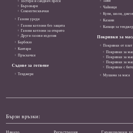
Тави
Тостери и сандвич преси
Бързовари
Чайници
Сокоизтисквачки
Купи, шоли, джез
Газови уреди
Казани
Газови котлони без защита
Капаци за тенджер
Газови котлони за открито
Други газови изделия
Покривки за мас
Барбекю
Покривки от плат
Кантари
Покривки за мас
Пръскачки
Покривки за ма
Покривки за ма
Съдове за готвене
Покривки с бит
Тенджери
Мушама за маса
Бързи връзки:
Начало
Регистрация
Гаранционни ус