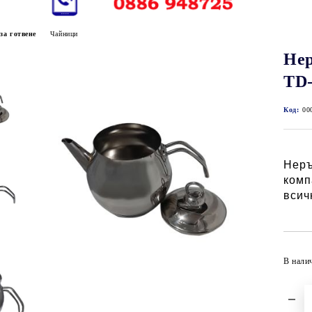
за готвене
Чайници
Нер
TD-
Код:
00
Неръ
комп
всич
В нали