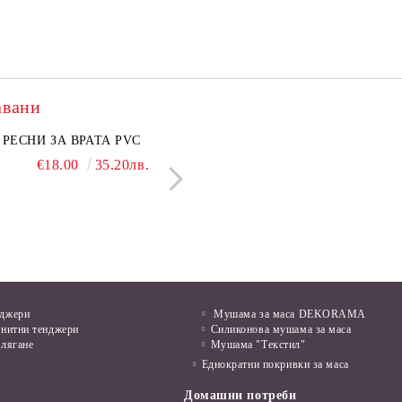
авани
нкован капак 50 см
РЕСНИ ЗА ВРАТА PVC
Поцинкован капак 30 см
ЛЕПЕНКА ЗА МИШ
€6.50
€18.00
12.71лв.
35.20лв.
€5.50
€1.28
10.76лв.
2.50л
нджери
Мушама за маса DEKORAMA
анитни тенджери
Силиконова мушама за маса
алягане
Мушама "Текстил"
Еднократни покривки за маса
Домашни потреби