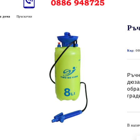
а дома
Пръскачки
Ръч
Код:
00
Ръчн
дюза
обра
град
В нали