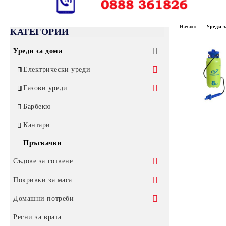
Начало
Уреди з
КАТЕГОРИИ
Уреди за дома
Електрически уреди
Електрически скари
Газови уреди
Готварски печки
Газови котлони без защита
Барбекю
Електрически кани
Газови котлони за открито
Кантари
Тостери и сандвич преси
Други газови изделия
Пръскачки
Бързовари
Съдове за готвене
Сокоизтисквачки
Тенджери
Покривки за маса
Неръждаеми тенджери
Тигани
Покривки от плат
Домашни потреби
Тенджери "България" кафеви
Касероли
Керамични и гранитни тенджери
Покривки за маса от полиестер
Мушама за маса
Домакински прибори
Ресни за врата