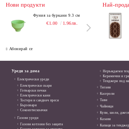
Нови продукти
Най-прод
Фуния за буркани 9.3 см
Поци
€1.00
1.96лв.
Абонирай се
Уреди за дома
Неръждаеми те
Керамични и гр
Електрически уреди
Тенджери под н
Електрически скари
Тигани
Готварски печки
Касероли
Електрически кани
Тави
Тостери и сандвич преси
Бързовари
Чайници
Сокоизтисквачки
Купи, шоли, джез
Газови уреди
Казани
Газови котлони без защита
Капаци за тенджер