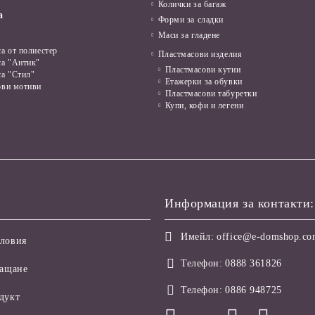
Колички за багаж
а
Форми за сладки
Маси за гладене
а от полиестер
Пластмасови изделия
са "Антик"
Пластмасови кутии
са "Стил"
Етажерки за обувки
ови мотиви
Пластмасови табуретки
Купи, кофи и легени
Информация за контакти:
Имейл:
office@e-domshop.c
ловия
Телефон:
0888 361826
лащане
Телефон:
0886 948725
дукт