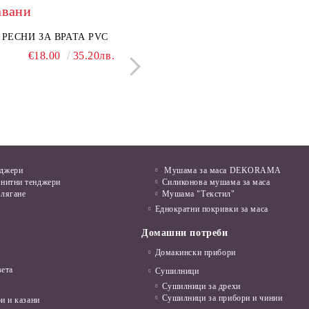
авани
нкован капак 50 см
РЕСНИ ЗА ВРАТА PVC
Поцинкован капак 30 см
ЛЕПЕНКА ЗА МИШ
€6.50
€18.00
12.71лв.
35.20лв.
€5.50
€1.28
10.76лв.
2.50л
нджери
Мушама за маса DEKORAMA
анитни тенджери
Силиконова мушама за маса
алягане
Мушама "Текстил"
Еднократни покривки за маса
Домашни потреби
Домакински прибори
вета
Сушилници
Сушилници за дрехи
Сушилници за прибори и чинии
и и казани