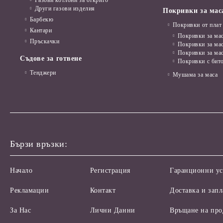
Газови котлони за открито
Други газови изделия
Покривки за мас
Барбекю
Покривки от плат
Кантари
Покривки за мас
Пръскачки
Покривки за ма
Покривки за ма
Съдове за готвене
Покривки с бит
Тенджери
Мушама за маса
Бързи връзки:
Начало
Регистрация
Гаранционни ус
Рекламации
Контакт
Доставка и зап
За Нас
Лични Данни
Връщане на про