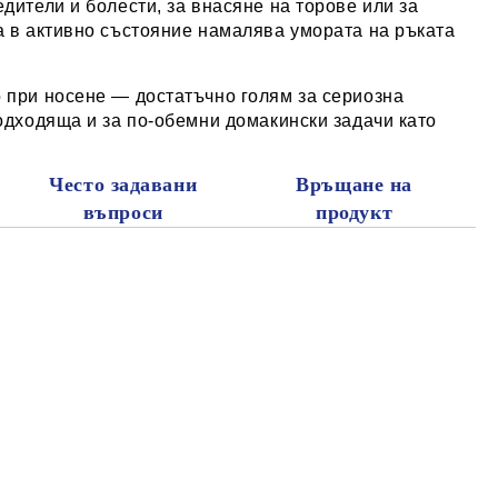
дители и болести, за внасяне на торове или за
а в активно състояние намалява умората на ръката
о при носене — достатъчно голям за сериозна
подходяща и за по-обемни домакински задачи като
Често задавани
Връщане на
въпроси
продукт