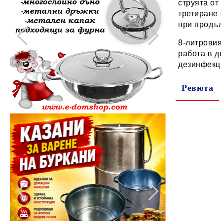
струята от
третиране 
при продъ
8-литровия
работа в д
дезинфекц
Ревюта