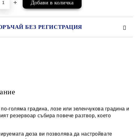
ОРЪЧАЙ БЕЗ РЕГИСТРАЦИЯ
МО ПОПЪЛНЕТЕ 2 ПОЛЕТА
е ще се свържем с вас в рамките на работния ден.
ание
 по-голяма градина, лозе или зеленчукова градина и
ият резервоар събира повече разтвор, което
лируемата дюза ви позволява да настройвате