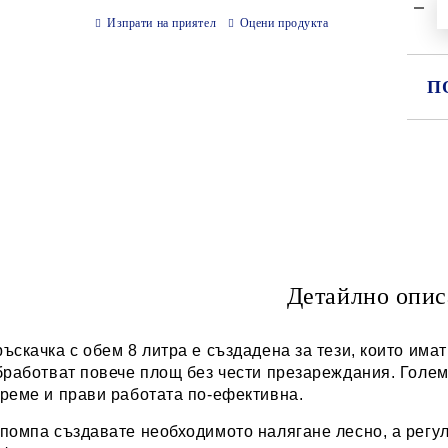
Изпрати на приятел
Оцени продукта
П
СА
Ни
Детайлно опис
ъскачка с обем 8 литра е създадена за тези, които имат
бработват повече площ без чести презареждания. Голем
реме и прави работата по-ефективна.
 помпа създавате необходимото налягане лесно, а регу