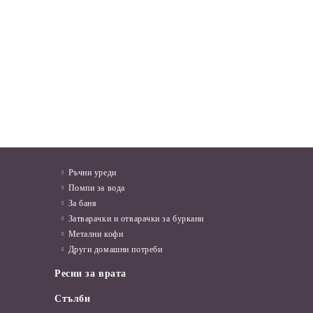
КИ
Мушама за маса 37B Лалета и
БЪРЗОВАР 3 KW
Газ
дантели
04
в.
€10.70
20.93лв.
€3.58
7.00лв.
Ръчни уреди
Помпи за вода
За баня
Затварачки и отварачки за буркани
Метални кофи
Други домашни потреби
Ресни за врата
Стълби