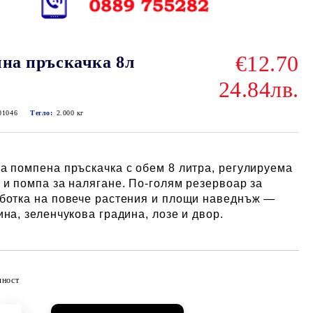
€12.70
на пръскачка 8л
24.84лв.
01046
Тегло:
2.000
кг
а помпена пръскачка с обем 8 литра, регулируема
 и помпа за налягане. По-голям резервоар за
ботка на повече растения и площи наведнъж —
ина, зеленчукова градина, лозе и двор.
чност
Добави в желани