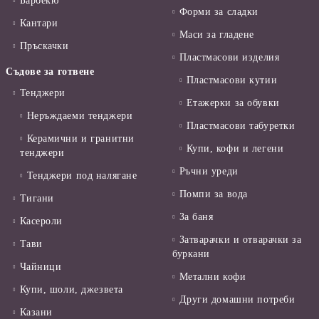
Барбекю
Форми за сладки
Кантари
Маси за гладене
Пръскачки
Пластмасови изделия
Съдове за готвене
Пластмасови кутии
Тенджери
Етажерки за обувки
Неръждаеми тенджери
Пластмасови табуретки
Керамични и гранитни
Купи, кофи и легени
тенджери
Ръчни уреди
Тенджери под налягане
Помпи за вода
Тигани
За баня
Касероли
Затварачки и отварачки за
Тави
буркани
Чайници
Метални кофи
Купи, шоли, джезвета
Други домашни потреби
Казани