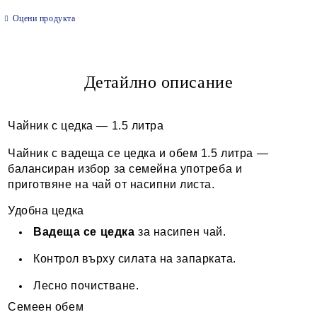
САМО ПОПЪЛНЕТЕ 2 ПОЛЕТА
Оцени продукта
Детайлно описание
Ние ще се свържем с вас в рамките на работния ден.
Чайник с цедка — 1.5 литра
Чайник с вадеща се цедка и обем 1.5 литра —
балансиран избор за семейна употреба и
приготвяне на чай от насипни листа.
Удобна цедка
Вадеща се цедка
за насипен чай.
Контрол върху силата на запарката.
Лесно почистване.
Семеен обем