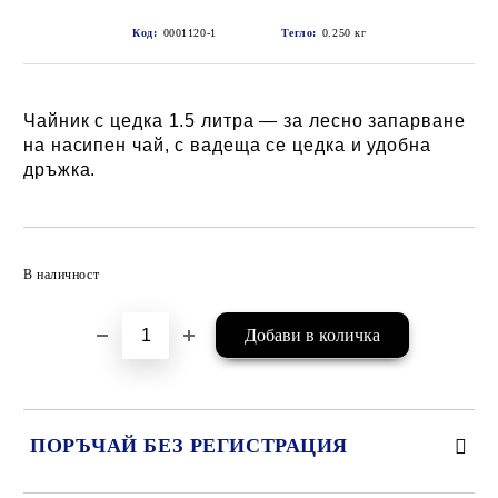
Код:
0001120-1
Тегло:
0.250
кг
Чайник с цедка 1.5 литра — за лесно запарване
на насипен чай, с вадеща се цедка и удобна
дръжка.
Добави в желани
В наличност
ПОРЪЧАЙ БЕЗ РЕГИСТРАЦИЯ