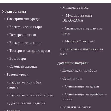
Мушама за маса
Уреди за дома
Мушама за маса
Електрически уреди
DEKORAMA
Електрически скари
Силиконова мушама за
маса
Готварски печки
Мушама "Текстил"
Електрически кани
Еднократни покривки за
Тостери и сандвич преси
маса
Бързовари
Домашни потреби
Сокоизтисквачки
Домакински прибори
Газови уреди
Сушилници
Газови котлони без
Сушилници за дрехи
защита
Сушилници за прибори и
Газови котлони за открито
чинии
Други газови изделия
Колички за багаж