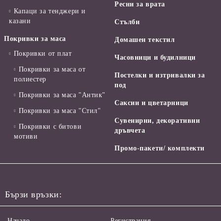
Ресни за врата
Капаци за тенджери и
казани
Стълби
Покривки за маса
Домашен текстил
Покривки от плат
Часовници и будилници
Покривки за маса от
Постелки и изтривалки за
полиестер
под
Покривки за маса "Антик"
Саксии и цветарници
Покривки за маса "Стил"
Сувенирни, декоративни
Покривки с битови
дръвчета
мотиви
Промо-пакети/ комплекти
Бързи връзки:
Начало
Регистрация