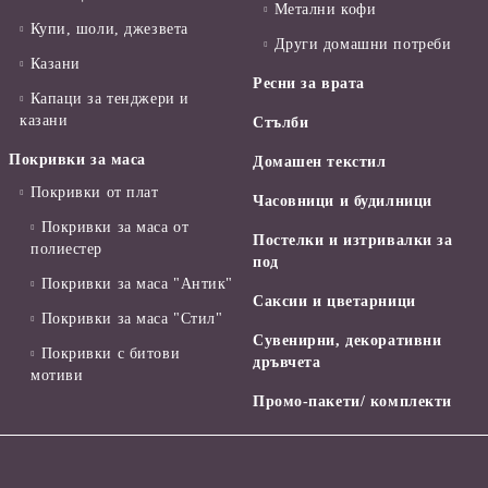
Метални кофи
Купи, шоли, джезвета
Други домашни потреби
Казани
Ресни за врата
Капаци за тенджери и
казани
Стълби
Покривки за маса
Домашен текстил
Покривки от плат
Часовници и будилници
Покривки за маса от
Постелки и изтривалки за
полиестер
под
Покривки за маса "Антик"
Саксии и цветарници
Покривки за маса "Стил"
Сувенирни, декоративни
Покривки с битови
дръвчета
мотиви
Промо-пакети/ комплекти