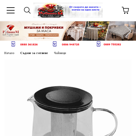
Начало
Съдове за готвене
Чайници