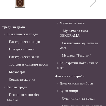
Мушама за маса
Уреди за дома
Мушама за маса
Електрически уреди
DEKORAMA
Електрически скари
Силиконова мушама за
маса
Готварски печки
Мушама "Текстил"
Електрически кани
Еднократни покривки за
Тостери и сандвич преси
маса
Бързовари
Домашни потреби
Сокоизтисквачки
Домакински прибори
Газови уреди
Сушилници
Газови котлони без
Сушилници за дрехи
защита