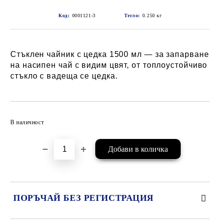
Код:
0001121-3
Тегло:
0.250
кг
Стъклен чайник с цедка 1500 мл — за запарване
на насипен чай с видим цвят, от топлоустойчиво
стъкло с вадеща се цедка.
Добави в желани
В наличност
ПОРЪЧАЙ БЕЗ РЕГИСТРАЦИЯ