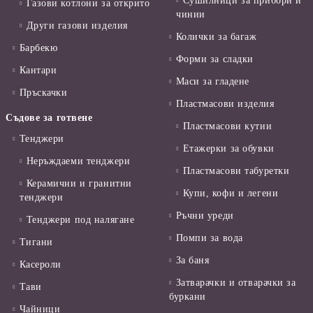
Сушилници за прибори и
Газови котлони за открито
чинии
Други газови изделия
Колички за багаж
Барбекю
Форми за сладки
Кантари
Маси за гладене
Пръскачки
Пластмасови изделия
Съдове за готвене
Пластмасови кутии
Тенджери
Етажерки за обувки
Неръждаеми тенджери
Пластмасови табуретки
Керамични и гранитни
Купи, кофи и легени
тенджери
Ръчни уреди
Тенджери под налягане
Помпи за вода
Тигани
За баня
Касероли
Затварачки и отварачки за
Тави
буркани
Чайници