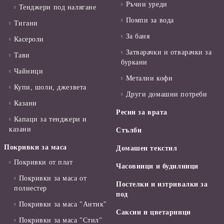
Ръчни уреди
Тенджери под налягане
Помпи за вода
Тигани
За баня
Касероли
Затварачки и отварачки за
Тави
буркани
Чайници
Метални кофи
Купи, шоли, джезвета
Други домашни потреби
Казани
Ресни за врата
Капаци за тенджери и
казани
Стълби
Покривки за маса
Домашен текстил
Покривки от плат
Часовници и будилници
Покривки за маса от
Постелки и изтривалки за
полиестер
под
Покривки за маса "Антик"
Саксии и цветарници
Покривки за маса "Стил"