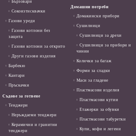
Бързовари
Домашни потреби
Сокоизтисквачки
Домакински прибори
Газови уреди
Сушилници
Газови котлони без
Сушилници за дрехи
защита
Сушилници за прибори и
Газови котлони за открито
чинии
Други газови изделия
Колички за багаж
Барбекю
Форми за сладки
Кантари
Маси за гладене
Пръскачки
Пластмасови изделия
Съдове за готвене
Пластмасови кутии
Тенджери
Етажерки за обувки
Неръждаеми тенджери
Пластмасови табуретки
Керамични и гранитни
Купи, кофи и легени
тенджери