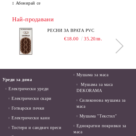
Абонирай се
Най-продавани
РЕСНИ ЗА ВРАТА PVC
€18.00
35.20лв.
Мушама за маса
Уреди за дома
Мушама за маса
Електрически уреди
DEKORAMA
Електрически скари
Силиконова мушама за
маса
Готварски печки
Мушама "Текстил"
Електрически кани
Еднократни покривки за
Тостери и сандвич преси
маса