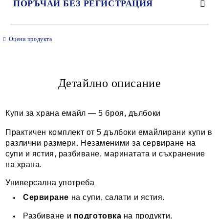
ПОРЪЧАЙ БЕЗ РЕГИСТРАЦИЯ
САМО ПОПЪЛНЕТЕ 2 ПОЛЕТА
Оцени продукта
Детайлно описание
Ние ще се свържем с вас в рамките на работния ден.
Купи за храна емайл — 5 броя, дълбоки
Практичен комплект от 5 дълбоки емайлирани купи в
различни размери. Незаменими за сервиране на
супи и ястия, разбиване, маринатата и съхранение
на храна.
Универсална употреба
Сервиране
на супи, салати и ястия.
Разбиване и
подготовка
на продукти.