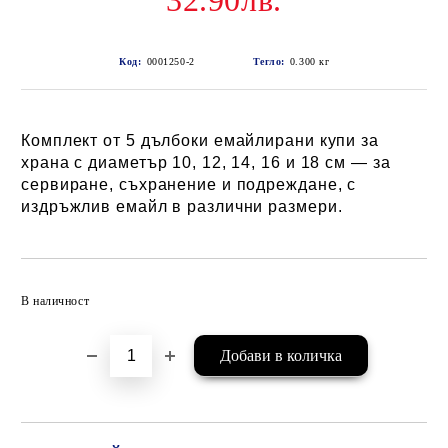
32.90лв.
Код:
0001250-2
Тегло:
0.300
кг
Комплект от 5 дълбоки емайлирани купи за
храна с диаметър 10, 12, 14, 16 и 18 см — за
сервиране, съхранение и подреждане, с
издръжлив емайл в различни размери.
Добави в желани
В наличност