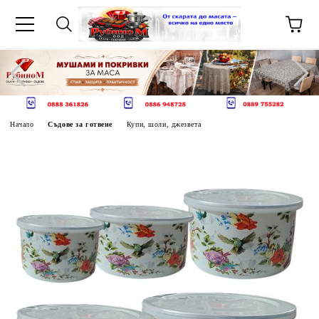
Начало
Съдове за готвене
Купи, шоли, джезвета