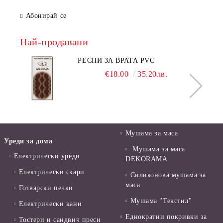
Абонирай се
Най-продавани
РЕСНИ ЗА ВРАТА PVC
€18.00
35.20лв.
Мушама за маса
Уреди за дома
Мушама за маса
Електрически уреди
DEKORAMA
Електрически скари
Силиконова мушама за
маса
Готварски печки
Мушама "Текстил"
Електрически кани
Еднократни покривки за
Тостери и сандвич преси