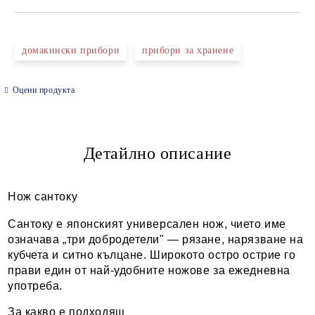
САМО ПОПЪЛНЕТЕ 2 ПОЛЕТА
домакински прибори
прибори за хранене
Оцени продукта
Ние ще се свържем с вас в рамките на работния ден.
Детайлно описание
Нож сантоку
Сантоку е японският универсален нож, чието име
означава „три добродетели" — рязане, нарязване на
кубчета и ситно кълцане. Широкото остро острие го
прави един от най-удобните ножове за ежедневна
употреба.
За какво е подходящ