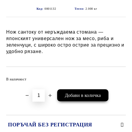
Код:
0001132
Тегло:
2.000
кг
Нож сантоку от неръждаема стомана —
японският универсален нож за месо, риба и
зеленчуци, с широко остро острие за прецизно и
удобно рязане.
Добави в желани
В наличност
ПОРЪЧАЙ БЕЗ РЕГИСТРАЦИЯ