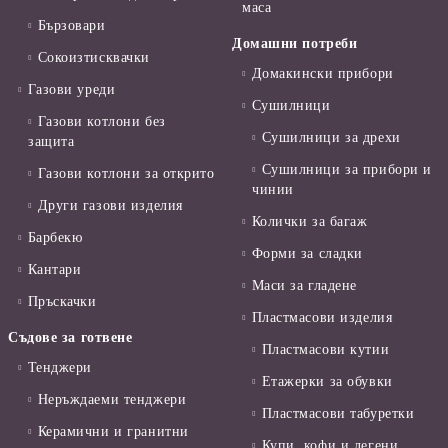
маса
Бързовари
Домашни потреби
Сокоизтисквачки
Домакински прибори
Газови уреди
Сушилници
Газови котлони без
Сушилници за дрехи
защита
Сушилници за прибори и
Газови котлони за открито
чинии
Други газови изделия
Колички за багаж
Барбекю
Форми за сладки
Кантари
Маси за гладене
Пръскачки
Пластмасови изделия
Съдове за готвене
Пластмасови кутии
Тенджери
Етажерки за обувки
Неръждаеми тенджери
Пластмасови табуретки
Керамични и гранитни
Купи, кофи и легени