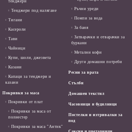
тенджери
Ръчни уреди
Тенджери под налягане
Помпи за вода
Тигани
За баня
Касероли
Затварачки и отварачки за
Тави
буркани
Чайници
Метални кофи
Купи, шоли, джезвета
Други домашни потреби
Казани
Ресни за врата
Капаци за тенджери и
казани
Стълби
Покривки за маса
Домашен текстил
Покривки от плат
Часовници и будилници
Покривки за маса от
Постелки и изтривалки за
полиестер
под
Покривки за маса "Антик"
Саксии и цветарници