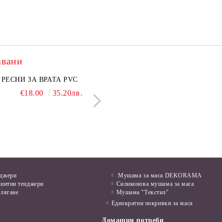
авани
нкован капак 50 см
РЕСНИ ЗА ВРАТА PVC
Поцинкован капак 30 см
ЛЕПЕНКА ЗА МИШ
€6.50
€18.00
12.71лв.
35.20лв.
€5.50
€1.28
10.76лв.
2.50л
нджери
Мушама за маса DEKORAMA
анитни тенджери
Силиконова мушама за маса
алягане
Мушама "Текстил"
Еднократни покривки за маса
Домашни потреби