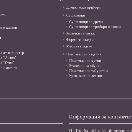
Домакински прибори
вета
Сушилници
Сушилници за дрехи
Сушилници за прибори и чинии
и и казани
Колички за багаж
а
Форми за сладки
Маси за гладене
а от полиестер
Пластмасови изделия
са "Антик"
Пластмасови кутии
са "Стил"
Етажерки за обувки
ови мотиви
Пластмасови табуретки
Купи, кофи и легени
Информация за контакти:
Имейл:
office@e-domshop.c