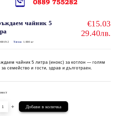
€15.03
ъждаем чайник 5
ра
29.40лв.
00019-2
Тегло:
1.000
кг
ждаем чайник 5 литра (инокс) за котлон — голям
 за семейство и гости, здрав и дълготраен.
чност
Добави в желани