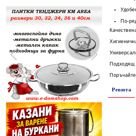
Метални кофи
Удобе
Други домашни потреби
По-ря
Качествен
Хигиенична
Универсал
Подходящ з
Поръчайте 
Ревюта