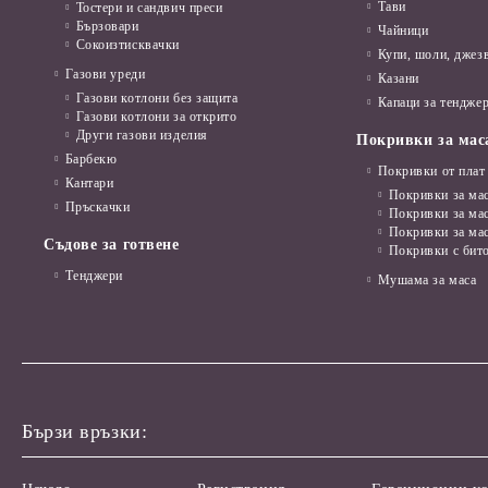
Тави
Тостери и сандвич преси
Бързовари
Чайници
Сокоизтисквачки
Купи, шоли, джез
Газови уреди
Казани
Газови котлони без защита
Капаци за тенджер
Газови котлони за открито
Други газови изделия
Покривки за мас
Барбекю
Покривки от плат
Кантари
Покривки за мас
Пръскачки
Покривки за ма
Покривки за ма
Съдове за готвене
Покривки с бит
Тенджери
Мушама за маса
Бързи връзки: