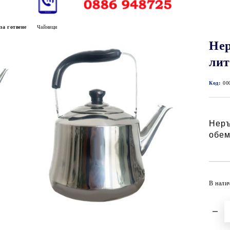
за готвене
Чайници
Нер
лит
Код:
00
Неръ
обем
В нали