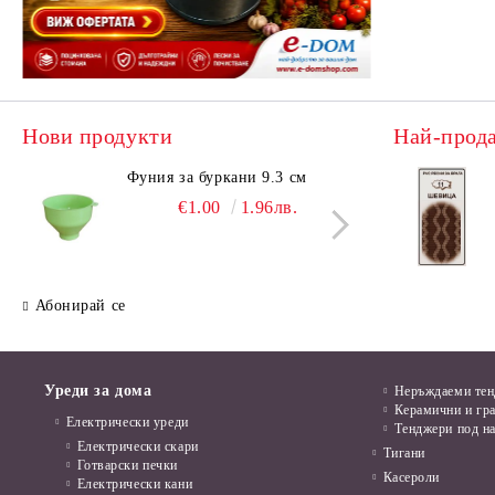
Нови продукти
Най-прод
Фуния за буркани 9.3 см
Поци
€1.00
1.96лв.
Абонирай се
Уреди за дома
Неръждаеми те
Керамични и гр
Електрически уреди
Тенджери под н
Електрически скари
Тигани
Готварски печки
Касероли
Електрически кани