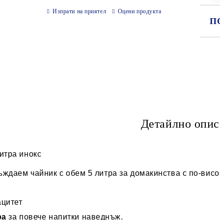
Изпрати на приятел
Оцени продукта
П
СА
Ни
Детайлно опис
итра инокс
ждаем чайник с обем 5 литра за домакинства с по-висо
ацитет
ра
за повече напитки наведнъж.