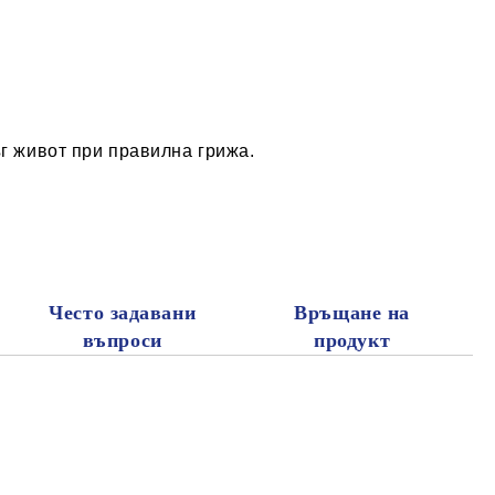
ъг живот при правилна грижа.
Често задавани
Връщане на
въпроси
продукт