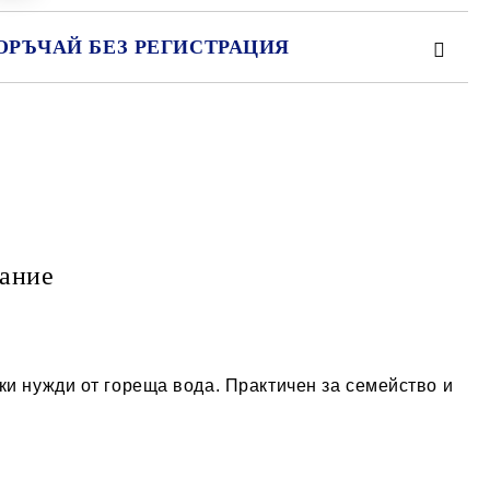
ОРЪЧАЙ БЕЗ РЕГИСТРАЦИЯ
МО ПОПЪЛНЕТЕ 2 ПОЛЕТА
е ще се свържем с вас в рамките на работния ден.
ание
ки нужди от гореща вода. Практичен за семейство и