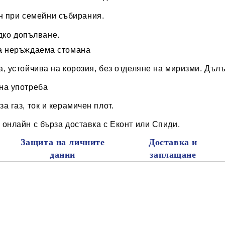
н при семейни събирания.
дко допълване.
а неръждаема стомана
, устойчива на корозия, без отделяне на миризми. Дъл
на употреба
а газ, ток и керамичен плот.
онлайн с бърза доставка с Еконт или Спиди.
Защита на личните
Доставка и
данни
заплащане